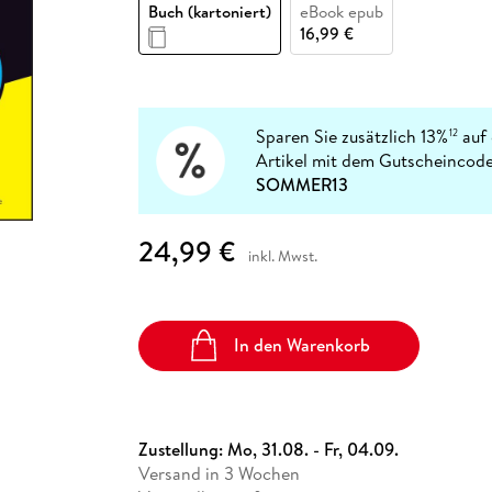
Fremdsprachige Bücher
Buch (kartoniert)
eBook epub
n Lernhilfen
 Jugendbücher
eiber
Hörbuch Downloads im Bundle
cher
 Vergleich
 Puzzlezubehör
Lernen
New Adult
STABILO
16,99 €
Taschenbücher
hilfen
hriller
 Backen
er
lender
Ratgeber
op
hriller
Romance
Sachbücher
Sparen Sie zusätzlich 13%
auf 
12
precher:innen
Artikel mit dem Gutscheincode
Science Fiction
SOMMER13
Fremdsprachige Bücher
24,99 €
inkl. Mwst.
In den Warenkorb
Zustellung:
Mo, 31.08. - Fr, 04.09.
Versand in 3 Wochen