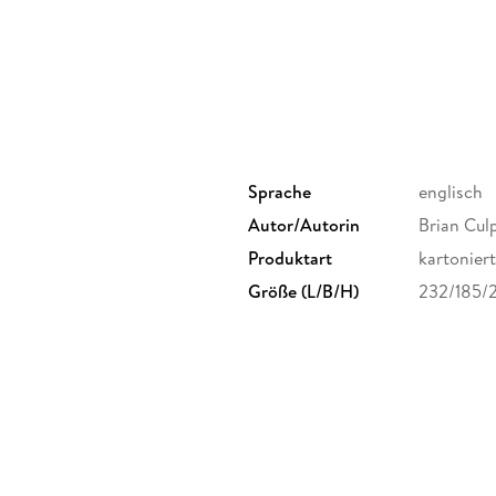
Learn the difference in cost of ownership 
vehicles
Explore your options and find an electric ca
Know when and how to charge your vehicle,
Figure out how to charge your car on the g
This is the perfect book for new and would-be
Sprache
englisch
and maintaining one of these super sleek mac
Autor/Autorin
Brian Cul
Produktart
kartoniert
Inhaltsverzeichnis
Größe (L/B/H)
232/185/
Introduction 1
Part 1: Getting In On the Popularity of Electric
Chapter 1: So You're Thinking About Buying an 
Chapter 2: The Fascinating Tech That's (Sort 
Chapter 3: Electric Vehicles and a Safer Drive
Part 2: Buying Wisely 87
Chapter 4: Consider the Cost (of an Electric V
Chapter 5: Researching Your EV Options 109