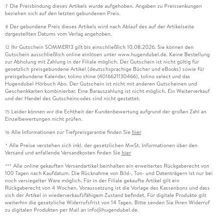
Die Preisbindung dieses Artikels wurde aufgehoben. Angaben zu Preissenkungen
7
beziehen sich auf den letzten gebundenen Preis.
Der gebundene Preis dieses Artikels wird nach Ablauf des auf der Artikelseite
8
dargestellten Datums vom Verlag angehoben.
Ihr Gutschein SOMMER13 gilt bis einschließlich 10.08.2026. Sie können den
12
Gutschein ausschließlich online einlösen unter www.hugendubel.de. Keine Bestellung
zur Abholung mit Zahlung in der Filiale möglich. Der Gutschein ist nicht gültig für
gesetzlich preisgebundene Artikel (deutschsprachige Bücher und eBooks) sowie für
preisgebundene Kalender, tolino shine (4016621130466), tolino select und das
Hugendubel Hörbuch Abo. Der Gutschein ist nicht mit anderen Gutscheinen und
Geschenkkarten kombinierbar. Eine Barauszahlung ist nicht möglich. Ein Weiterverkauf
und der Handel des Gutscheincodes sind nicht gestattet.
Leider können wir die Echtheit der Kundenbewertung aufgrund der großen Zahl an
15
Einzelbewertungen nicht prüfen.
Alle Informationen zur Tiefpreisgarantie finden Sie
hier
16
Alle Preise verstehen sich inkl. der gesetzlichen MwSt. Informationen über den
*
Versand und anfallende Versandkosten finden Sie
hier
Alle online gekauften Versandartikel beinhalten ein erweitertes Rückgaberecht von
***
100 Tagen nach Kaufdatum. Die Rücknahme von Bild-, Ton- und Datenträgern ist nur bei
noch versiegelter Ware möglich. Für in der Filiale gekaufte Artikel gilt ein
Rückgaberecht von 4 Wochen. Voraussetzung ist die Vorlage des Kassenbons und dass
sich der Artikel in wiederverkaufsfähigem Zustand befindet. Für digitale Produkte gilt
weiterhin die gesetzliche Widerrufsfrist von 14 Tagen. Bitte senden Sie Ihren Widerruf
zu digitalen Produkten per Mail an info@hugendubel.de.