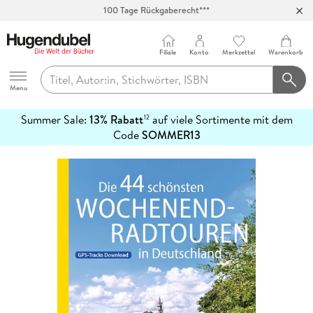
100 Tage Rückgaberecht***
Abholung in über 100 Filialen
Filiale
Konto
Merkzettel
Warenkorb
Hugendubel
Menu
Summer Sale:
13% Rabatt
auf viele Sortimente mit dem
12
mehr
Code
SOMMER13
erfahren