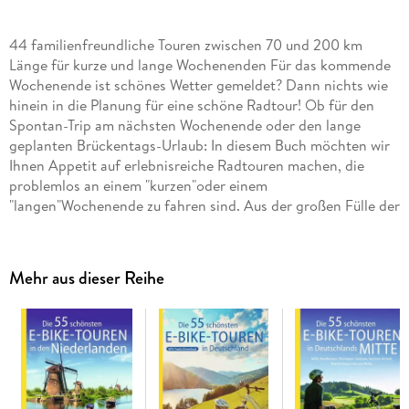
44 familienfreundliche Touren zwischen 70 und 200 km
Länge für kurze und lange Wochenenden Für das kommende
Wochenende ist schönes Wetter gemeldet? Dann nichts wie
hinein in die Planung für eine schöne Radtour! Ob für den
Spontan-Trip am nächsten Wochenende oder den lange
geplanten Brückentags-Urlaub: In diesem Buch möchten wir
Ihnen Appetit auf erlebnisreiche Radtouren machen, die
problemlos an einem "kurzen"oder einem
"langen"Wochenende zu fahren sind. Aus der großen Fülle der
Möglichkeiten haben wir für Sie die Highlights aus den
schönsten Radregionen herausgesucht - u. a. Nord- und
Ostsee, Klassiker wie Mecklenburgische Seenplatte,
Mehr aus dieser Reihe
Altmühltal und Elbe oder Geheimtipps wie den Kocher-Jagst-
Radweg. Die Touren führen landschaftlich reizvoll und
verkehrsarm entlang von Flüssen oder über ehemalige
Bahntrassen zu Orten mit vielen interessanten
Sehenswürdigkeiten. Sie sind als Mehrtagestouren konzipiert,
wobei einzelne Tagesabschnitte bzw. Übernachtungsorte
vorgeschlagen werden. Fast jede Tourenbeschreibung enthält