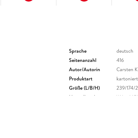
Sprache
deutsch
Seitenanzahl
416
Autor/Autorin
Carsten K
Produktart
kartoniert
Größe (L/B/H)
239/174/
Herstelleradresse
Wiley-VC
product_