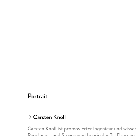
Portrait
Carsten Knoll
Carsten Knoll ist promovierter Ingenieur und wissen
Regelungs- und Steuerungstheorie der TU Dresden. S