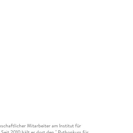
schaftlicher Mitarbeiter am Institut für
eit 2010 hält er dort den " Pythonkurs für