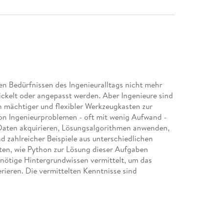
en Bedürfnissen des Ingenieuralltags nicht mehr
ckelt oder angepasst werden. Aber Ingenieure sind
n mächtiger und flexibler Werkzeugkasten zur
von Ingenieurproblemen - oft mit wenig Aufwand -
 Daten akquirieren, Lösungsalgorithmen anwenden,
d zahlreicher Beispiele aus unterschiedlichen
en, wie Python zur Lösung dieser Aufgaben
 nötige Hintergrundwissen vermittelt, um das
rieren. Die vermittelten Kenntnisse sind
auso wie auf Probleme aus der Praxis.