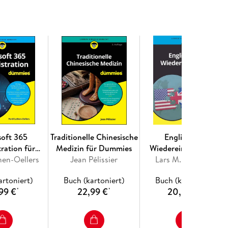
uss sein 105
167
soft 365
Traditionelle Chinesische
Englisch für
imulation 169
ration für
Medizin für Dummies
Wiedereinsteiger für
95
hen-Oellers
mmies
Jean Pélissier
Lars M. Blöhdorn
Dummies
 Hä nde 229
sco 255
artoniert)
Buch (kartoniert)
Buch (kartoniert)
275
99 €
22,99 €
20,00 €
*
*
*
 Filtern, Darstellen 303