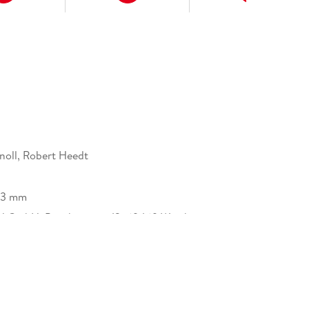
noll, Robert Heedt
23 mm
H GmbH, Boschstrasse 12, 69469 Weinheim,
safety@wiley.com