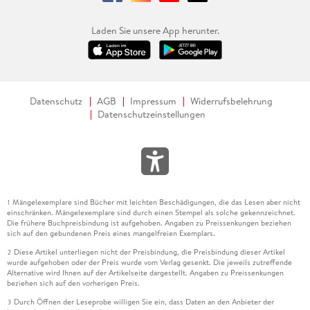
Laden Sie unsere App herunter.
Datenschutz
AGB
Impressum
Widerrufsbelehrung
Datenschutzeinstellungen
Mängelexemplare sind Bücher mit leichten Beschädigungen, die das Lesen aber nicht
1
einschränken. Mängelexemplare sind durch einen Stempel als solche gekennzeichnet.
Die frühere Buchpreisbindung ist aufgehoben. Angaben zu Preissenkungen beziehen
sich auf den gebundenen Preis eines mangelfreien Exemplars.
Diese Artikel unterliegen nicht der Preisbindung, die Preisbindung dieser Artikel
2
wurde aufgehoben oder der Preis wurde vom Verlag gesenkt. Die jeweils zutreffende
Alternative wird Ihnen auf der Artikelseite dargestellt. Angaben zu Preissenkungen
beziehen sich auf den vorherigen Preis.
Durch Öffnen der Leseprobe willigen Sie ein, dass Daten an den Anbieter der
3