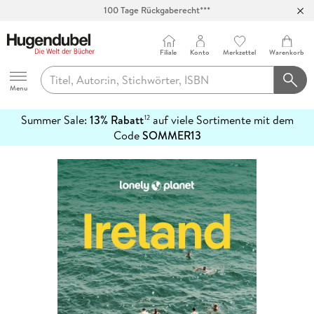
100 Tage Rückgaberecht***
Abholung in über 100 Filialen
Filiale
Konto
Merkzettel
Warenkorb
Hugendubel
Menu
Summer Sale:
13% Rabatt
auf viele Sortimente mit dem
12
mehr
Code
SOMMER13
erfahren