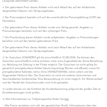
Leseprobe übermittelt werden.
Der gebundene Preis dieses Artikels wird nach Ablauf des auf der Artikelseite
4
dargestellten Datums vom Verlag angehoben.
Der Preisvergleich bezieht sich auf die unverbindliche Preisempfehlung (UVP) des
5
Herstellers.
Der gebundene Preis dieses Artikels wurde vom Verlag gesenkt. Angaben zu
6
Preissenkungen beziehen sich auf den vorherigen Preis.
Die Preisbindung dieses Artikels wurde aufgehoben. Angaben zu Preissenkungen
7
beziehen sich auf den letzten gebundenen Preis.
Der gebundene Preis dieses Artikels wird nach Ablauf des auf der Artikelseite
8
dargestellten Datums vom Verlag angehoben.
Ihr Gutschein SOMMER13 gilt bis einschließlich 10.08.2026. Sie können den
12
Gutschein ausschließlich online einlösen unter www.hugendubel.de. Keine Bestellung
zur Abholung mit Zahlung in der Filiale möglich. Der Gutschein ist nicht gültig für
gesetzlich preisgebundene Artikel (deutschsprachige Bücher und eBooks) sowie für
preisgebundene Kalender, tolino shine (4016621130466), tolino select und das
Hugendubel Hörbuch Abo. Der Gutschein ist nicht mit anderen Gutscheinen und
Geschenkkarten kombinierbar. Eine Barauszahlung ist nicht möglich. Ein Weiterverkauf
und der Handel des Gutscheincodes sind nicht gestattet.
Leider können wir die Echtheit der Kundenbewertung aufgrund der großen Zahl an
15
Einzelbewertungen nicht prüfen.
Alle Informationen zur Tiefpreisgarantie finden Sie
hier
16
Alle Preise verstehen sich inkl. der gesetzlichen MwSt. Informationen über den
*