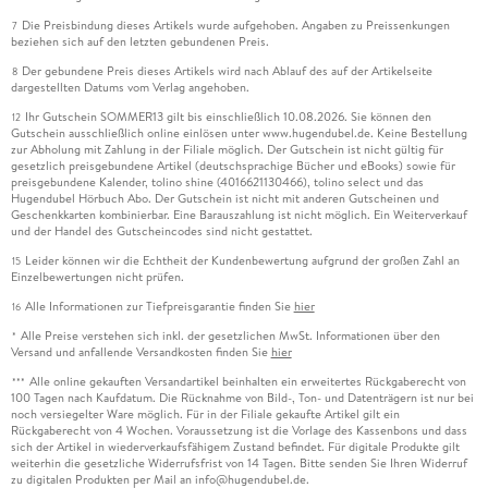
Die Preisbindung dieses Artikels wurde aufgehoben. Angaben zu Preissenkungen
7
beziehen sich auf den letzten gebundenen Preis.
Der gebundene Preis dieses Artikels wird nach Ablauf des auf der Artikelseite
8
dargestellten Datums vom Verlag angehoben.
Ihr Gutschein SOMMER13 gilt bis einschließlich 10.08.2026. Sie können den
12
Gutschein ausschließlich online einlösen unter www.hugendubel.de. Keine Bestellung
zur Abholung mit Zahlung in der Filiale möglich. Der Gutschein ist nicht gültig für
gesetzlich preisgebundene Artikel (deutschsprachige Bücher und eBooks) sowie für
preisgebundene Kalender, tolino shine (4016621130466), tolino select und das
Hugendubel Hörbuch Abo. Der Gutschein ist nicht mit anderen Gutscheinen und
Geschenkkarten kombinierbar. Eine Barauszahlung ist nicht möglich. Ein Weiterverkauf
und der Handel des Gutscheincodes sind nicht gestattet.
Leider können wir die Echtheit der Kundenbewertung aufgrund der großen Zahl an
15
Einzelbewertungen nicht prüfen.
Alle Informationen zur Tiefpreisgarantie finden Sie
hier
16
Alle Preise verstehen sich inkl. der gesetzlichen MwSt. Informationen über den
*
Versand und anfallende Versandkosten finden Sie
hier
Alle online gekauften Versandartikel beinhalten ein erweitertes Rückgaberecht von
***
100 Tagen nach Kaufdatum. Die Rücknahme von Bild-, Ton- und Datenträgern ist nur bei
noch versiegelter Ware möglich. Für in der Filiale gekaufte Artikel gilt ein
Rückgaberecht von 4 Wochen. Voraussetzung ist die Vorlage des Kassenbons und dass
sich der Artikel in wiederverkaufsfähigem Zustand befindet. Für digitale Produkte gilt
weiterhin die gesetzliche Widerrufsfrist von 14 Tagen. Bitte senden Sie Ihren Widerruf
zu digitalen Produkten per Mail an info@hugendubel.de.