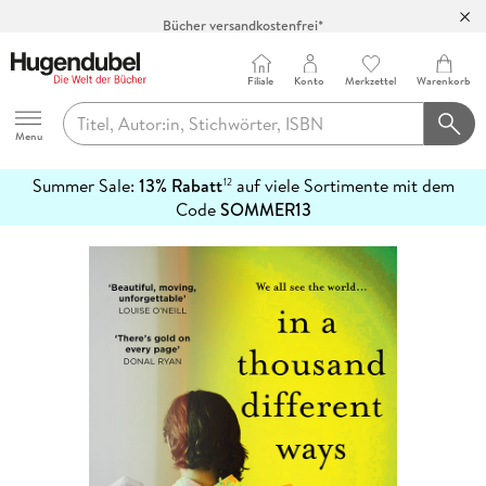
Bücher versandkostenfrei*
100 Tage Rückgaberecht***
Abholung in über 100 Filialen
Filiale
Konto
Merkzettel
Warenkorb
Hugendubel
Menu
Summer Sale:
13% Rabatt
auf viele Sortimente mit dem
12
mehr
Code
SOMMER13
erfahren