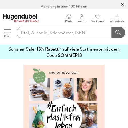
Abholung in über 100 Filialen
Filiale
Konto
Merkzettel
Warenkorb
Hugendubel
Menu
Summer Sale:
13% Rabatt
auf viele Sortimente mit dem
12
mehr
Code
SOMMER13
erfahren