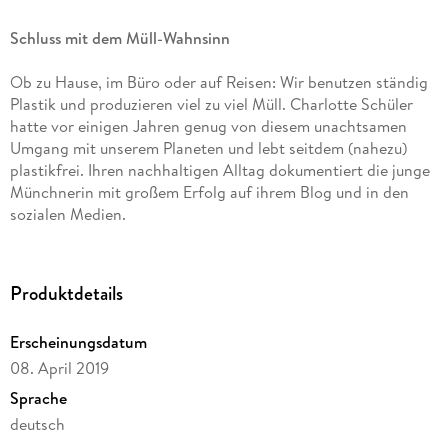
Schluss mit dem Müll-Wahnsinn
Ob zu Hause, im Büro oder auf Reisen: Wir benutzen ständig
Plastik und produzieren viel zu viel Müll. Charlotte Schüler
hatte vor einigen Jahren genug von diesem unachtsamen
Umgang mit unserem Planeten und lebt seitdem (nahezu)
plastikfrei. Ihren nachhaltigen Alltag dokumentiert die junge
Münchnerin mit großem Erfolg auf ihrem Blog und in den
sozialen Medien.
In diesem Ratgeber erklärt sie, wie wir alte Gewohnheiten mit
einfachen Mitteln nach und nach verändern können. Die
Produktdetails
Autorin präsentiert ein 4-Schritte-Programm für alle
Lebensbereiche und hat inspirierende Ideen für viele
Erscheinungsdatum
Alltagssituationen. Ihre Vorschläge sind mühelos in die Tat
08. April 2019
umsetzbar und werden durch spannendes Hintergrundwissen,
DIY-Anleitungen und Checklisten ergänzt. Denn jeder kann
Sprache
weniger Müll produzieren wir müssen nur endlich damit
deutsch
anfangen!