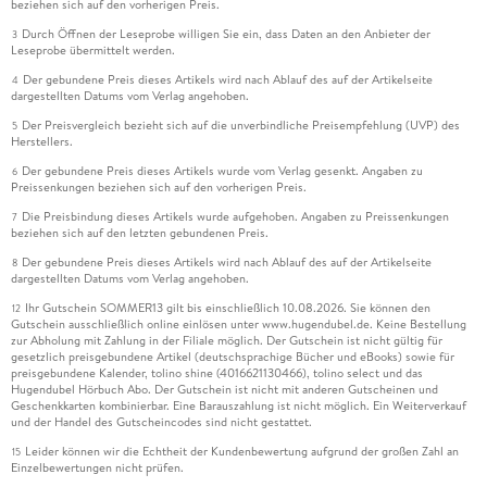
beziehen sich auf den vorherigen Preis.
Durch Öffnen der Leseprobe willigen Sie ein, dass Daten an den Anbieter der
3
Leseprobe übermittelt werden.
Der gebundene Preis dieses Artikels wird nach Ablauf des auf der Artikelseite
4
dargestellten Datums vom Verlag angehoben.
Der Preisvergleich bezieht sich auf die unverbindliche Preisempfehlung (UVP) des
5
Herstellers.
Der gebundene Preis dieses Artikels wurde vom Verlag gesenkt. Angaben zu
6
Preissenkungen beziehen sich auf den vorherigen Preis.
Die Preisbindung dieses Artikels wurde aufgehoben. Angaben zu Preissenkungen
7
beziehen sich auf den letzten gebundenen Preis.
Der gebundene Preis dieses Artikels wird nach Ablauf des auf der Artikelseite
8
dargestellten Datums vom Verlag angehoben.
Ihr Gutschein SOMMER13 gilt bis einschließlich 10.08.2026. Sie können den
12
Gutschein ausschließlich online einlösen unter www.hugendubel.de. Keine Bestellung
zur Abholung mit Zahlung in der Filiale möglich. Der Gutschein ist nicht gültig für
gesetzlich preisgebundene Artikel (deutschsprachige Bücher und eBooks) sowie für
preisgebundene Kalender, tolino shine (4016621130466), tolino select und das
Hugendubel Hörbuch Abo. Der Gutschein ist nicht mit anderen Gutscheinen und
Geschenkkarten kombinierbar. Eine Barauszahlung ist nicht möglich. Ein Weiterverkauf
und der Handel des Gutscheincodes sind nicht gestattet.
Leider können wir die Echtheit der Kundenbewertung aufgrund der großen Zahl an
15
Einzelbewertungen nicht prüfen.