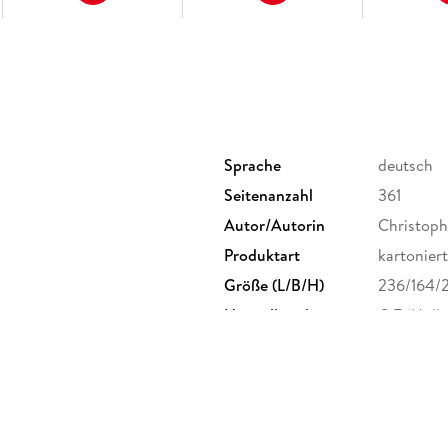
Sprache
deutsch
Seitenanzahl
361
Autor/Autorin
Christop
Produktart
kartoniert
Größe (L/B/H)
236/164/
Herstelleradresse
C.F. Mülle
info@cfmu