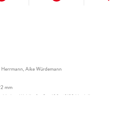
h Herrmann, Aike Würdemann
22 mm
r Verlag, Waldhofer Str. 100, 69123 Heidelberg,
eller.de