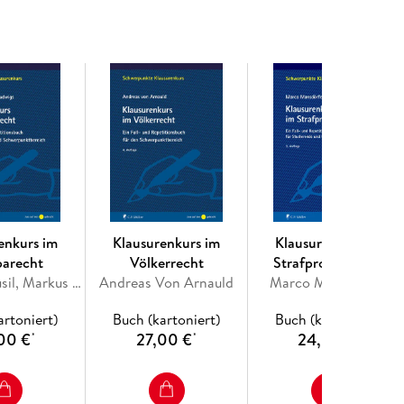
legt diese in verdichteter Form dar. Eine
 ist vor allem mit Blick auf die spätere
t über die Themenschwerpunkte der einzelnen
 bezüglich des Schwierigkeitsgrades (leicht mittel
r jeweils vorgegebenen Bearbeitungszeit gibt.
 Gliederung und ausführlichem Lösungsvorschlag an.
e Sammlung von insgesamt 100 Lernkontrollfragen,
n Rechtsfragen der einzelnen Klausurfälle geben.
enkurs im
Klausurenkurs im
Klausurenkurs im
parecht
Völkerrecht
Strafprozessrecht
Andreas Musil, Markus Ludwigs, Daniel Burchard
Andreas Von Arnauld
Marco Mansdörfer
artoniert)
Buch (kartoniert)
Buch (kartoniert)
00 €
27,00 €
24,00 €
*
*
*