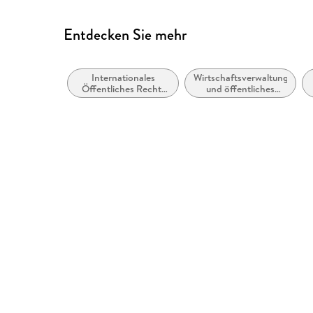
Entdecken Sie mehr
Internationales
Wirtschaftsverwaltungsrech
Öffentliches Recht:
und öffentliches
Wirtschafts- und
Wirtschaftsrecht
Handelsrecht