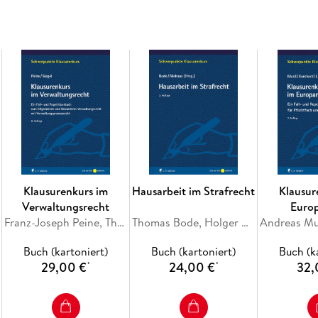
umfasst die Grundzüge beider Teilbereiche und 
Durcharbeitung der inhaltlichen Kurseinführung
Fallbearbeitung lohnenswert.
Der 2. Teil beinhaltet eingangs eine Übersich
Klausurfälle, die darüber hinaus Informationen
schwierig) der einzelnen Klausurfälle sowie de
Daran schließen sich die 16 Klausurfälle samt
Abgerundet wird der Klausurenkurs durch ein
die die Möglichkeit zur Reflexion der zentrale
Jetzt reinlesen:
Inhaltsverzeichnis(pdf)
Klausurenkurs im
Hausarbeit im Strafrecht
Klausur
Verwaltungsrecht
Euro
Franz-Joseph Peine, Thorsten Siegel
Thomas Bode, Holger Niehaus
Buch (kartoniert)
Buch (kartoniert)
Buch (k
29,00 €
24,00 €
32,
*
*