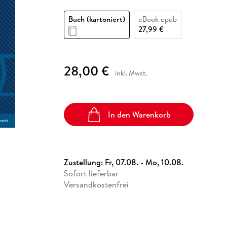
Fremdsprachige Bücher
n Lernhilfen
 Jugendbücher
eiber
Hörbuch Downloads im Bundle
cher
 Vergleich
 Puzzlezubehör
Lernen
New Adult
STABILO
Taschenbücher
Buch (kartoniert)
eBook epub
hilfen
hriller
 Backen
er
lender
Ratgeber
27,99 €
op
hriller
Romance
Sachbücher
28,00 €
precher:innen
inkl. Mwst.
Science Fiction
Fremdsprachige Bücher
In den Warenkorb
Zustellung:
Fr, 07.08. - Mo, 10.08.
Sofort lieferbar
Versandkostenfrei