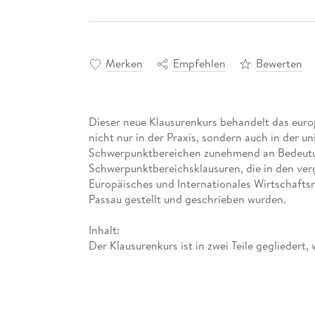
Merken
Empfehlen
Bewerten
Dieser neue Klausurenkurs behandelt das europ
nicht nur in der Praxis, sondern auch in der u
Schwerpunktbereichen zunehmend an Bedeutung
Schwerpunktbereichsklausuren, die in den ve
Europäisches und Internationales Wirtschaftsre
Passau gestellt und geschrieben wurden.
Inhalt:
Der Klausurenkurs ist in zwei Teile gegliedert,
über das Europäische und Internationale Wirtsc
Klausurfälle zur Bearbeitung enthält.
Der inhaltliche Überblick über das Europäische