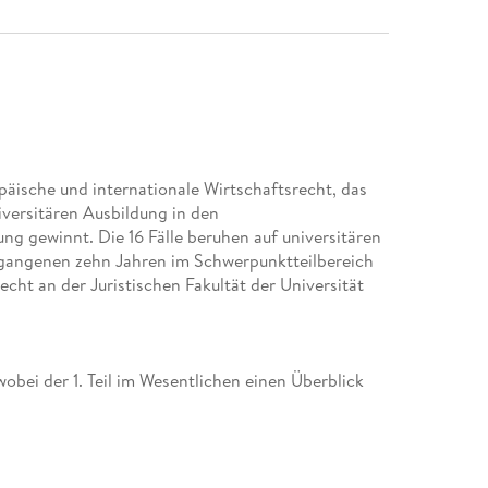
äische und internationale Wirtschaftsrecht, das
niversitären Ausbildung in den
 gewinnt. Die 16 Fälle beruhen auf universitären
rgangenen zehn Jahren im Schwerpunktteilbereich
cht an der Juristischen Fakultät der Universität
 wobei der 1. Teil im Wesentlichen einen Überblick
haftsrecht präsentiert und der 2. Teil 16
 und Internationale Wirtschaftsrecht im 1. Teil