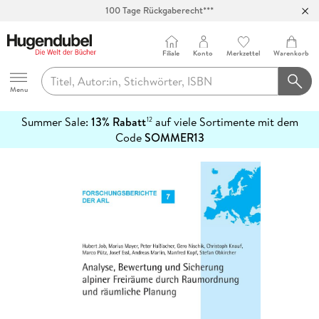
100 Tage Rückgaberecht***
Abholung in über 100 Filialen
Filiale
Konto
Merkzettel
Warenkorb
Hugendubel
Menu
Summer Sale:
13% Rabatt
auf viele Sortimente mit dem
12
mehr
Code
SOMMER13
erfahren