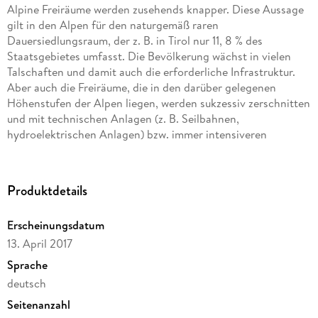
Alpine Freiräume werden zusehends knapper. Diese Aussage
gilt in den Alpen für den naturgemäß raren
Dauersiedlungsraum, der z. B. in Tirol nur 11, 8 % des
Staatsgebietes umfasst. Die Bevölkerung wächst in vielen
Talschaften und damit auch die erforderliche Infrastruktur.
Aber auch die Freiräume, die in den darüber gelegenen
Höhenstufen der Alpen liegen, werden sukzessiv zerschnitten
und mit technischen Anlagen (z. B. Seilbahnen,
hydroelektrischen Anlagen) bzw. immer intensiveren
Nutzungen (z. B. EMountainbikes) erschlossen. Im Freistaat
Bayern begann die alpenweite Erhaltung von Freiräumen mit
der Implementierung des Alpenplans als raumordnerische
Produktdetails
Zielsetzung bereits im Jahr 1972. Die dadurch betriebene
Zonierung des gesamten bayerischen Alpenraums nach drei
Erscheinungsdatum
Intensitätsstufen der verkehrlichen Nutzung war eine echte
13. April 2017
Innovation des Normgebers. Sie zielte mit ihrer sogenannten
Zone C auf den damals noch jungen Naturschutz und die
Sprache
Verringerung alpiner Naturgefahren ab. In der Hauptsache
deutsch
jedoch galt diese planerische Initiative der nicht
Seitenanzahl
anlagengebundenen, landschaftsbezogenen Erholung, das