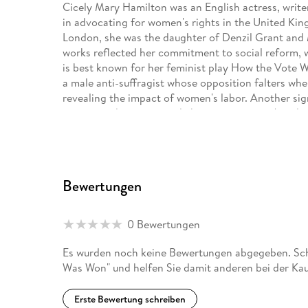
Cicely Mary Hamilton was an English actress, writer,
in advocating for women's rights in the United Kin
London, she was the daughter of Denzil Grant and 
works reflected her commitment to social reform, w
is best known for her feminist play How the Vote W
a male anti-suffragist whose opposition falters when
revealing the impact of women's labor. Another sign
economic disparities and champions women's inde
active campaigner for women's suffrage, contribut
to the cause. Her influence extended to her work a
where she continued to champion equality. She rem
throughout her life, leaving a legacy of activism 
Bewertungen
1952, in Chelsea, London, at the age of 80, rememb
enduring literary voice.
0 Bewertungen
Es wurden noch keine Bewertungen abgegeben. Schr
Was Won" und helfen Sie damit anderen bei der Ka
Erste Bewertung schreiben