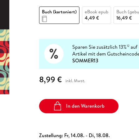
Fremdsprachige Bücher
n Lernhilfen
 Jugendbücher
eiber
Hörbuch Downloads im Bundle
cher
 Vergleich
 Puzzlezubehör
Lernen
New Adult
STABILO
Taschenbücher
Buch (kartoniert)
eBook epub
Buch (geb
hilfen
hriller
 Backen
er
lender
Ratgeber
4,49 €
16,49 €
op
hriller
Romance
Sachbücher
precher:innen
Science Fiction
Sparen Sie zusätzlich 13%
auf 
12
Artikel mit dem Gutscheincode
Fremdsprachige Bücher
SOMMER13
8,99 €
inkl. Mwst.
In den Warenkorb
Zustellung:
Fr, 14.08. - Di, 18.08.