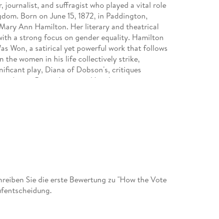
 journalist, and suffragist who played a vital role
gdom. Born on June 15, 1872, in Paddington,
Mary Ann Hamilton. Her literary and theatrical
ith a strong focus on gender equality. Hamilton
as Won, a satirical yet powerful work that follows
 the women in his life collectively strike,
ificant play, Diana of Dobson's, critiques
pendence. Beyond writing, Hamilton was an
ing essays, speeches, and theatrical performances
s a journalist and her advocacy during wartime,
ained a key figure in feminist movements
and art. Hamilton passed away on December 6,
ered as a pioneer for women's rights and an
eiben Sie die erste Bewertung zu "How the Vote
ufentscheidung.