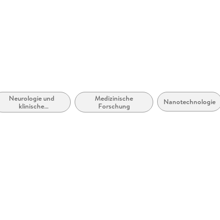
Europapla
ProductS
Neurologie und
Medizinische
Nanotechnologie
klinische
Forschung
Neurophysiologie