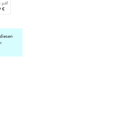
 pdf
9 €
diesen
: