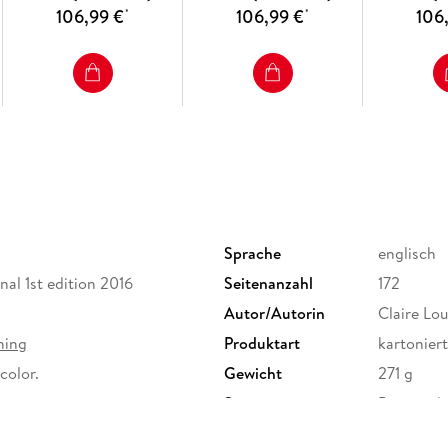
106,99 €
106,99 €
106
*
*
Sprache
englisch
nal 1st edition 2016
Seitenanzahl
172
Autor/Autorin
Claire Lou
hing
Produktart
kartoniert
 color.
Gewicht
271 g
Sonstiges
Previousl
Herstelleradresse
Springer 