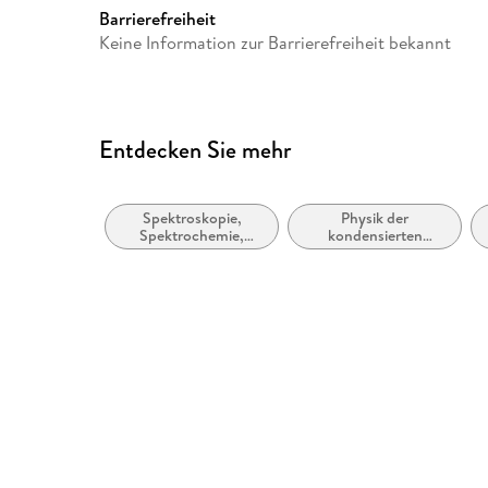
Barrierefreiheit
Keine Information zur Barrierefreiheit bekannt
Entdecken Sie mehr
Spektroskopie,
Physik der
Spektrochemie,
kondensierten
Massenspektrometrie
Materie (Flüssigkeits-
und
Festkörperphysik)