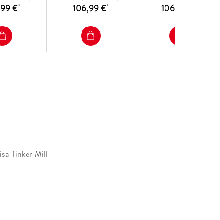
,99 €
106,99 €
106,99 €
*
*
*
isa Tinker-Mill
y published in hardcover
Nature Customer Service Center GmbH,