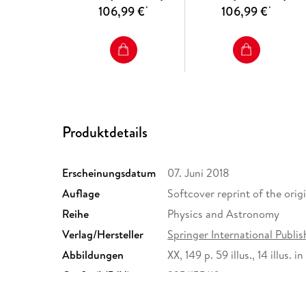
106,99 €
106,99 €
*
*
Produktdetails
Erscheinungsdatum
07. Juni 2018
Auflage
Softcover reprint of the origi
Reihe
Physics and Astronomy
Verlag/Hersteller
Springer International Publis
Abbildungen
XX, 149 p. 59 illus., 14 illus. in
Größe (L/B/H)
235/155/10 mm
ISBN
9783319819075