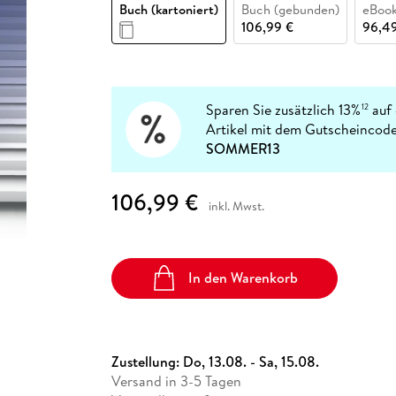
Fremdsprachige Bücher
Buch (kartoniert)
Buch (gebunden)
eBook
n Lernhilfen
 Jugendbücher
eiber
Hörbuch Downloads im Bundle
cher
 Vergleich
 Puzzlezubehör
Lernen
New Adult
STABILO
106,99 €
96,4
Taschenbücher
hilfen
hriller
 Backen
er
lender
Ratgeber
op
hriller
Romance
Sachbücher
Sparen Sie zusätzlich 13%
auf 
12
precher:innen
Artikel mit dem Gutscheincode
Science Fiction
SOMMER13
Fremdsprachige Bücher
106,99 €
inkl. Mwst.
In den Warenkorb
Zustellung:
Do, 13.08. - Sa, 15.08.
Versand in 3-5 Tagen