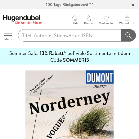
100 Tage Rückgaberecht***
Abholung in über 100 Filialen
Filiale
Konto
Merkzettel
Warenkorb
Hugendubel
Menu
Summer Sale:
13% Rabatt
auf viele Sortimente mit dem
12
mehr
Code
SOMMER13
erfahren