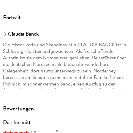
Portrait
Claudia Banck
Die Historikerin und Skandinavistin CLAUDIA BANCK ist in
Schleswig-Holstein aufgewachsen. Als freischaffende
Autorin ist sie dem Norden treu geblieben. Reiseführer über
die deutschen Nordseeinseln bieten ihr wunderbare
Gelegenheit, dort häufig unterwegs zu sein. Norderney
bereist sie am liebsten gemeinsam mit ihrer Familie für ein
Picknick im sonnenwarmen Sand, einen Ausflug zu den
Seehundbänken oder einfach, um die Seele im Strandkorb
baumeln zu lassen und dabei in einem spannenden
Nordseekrimi zu schmökern.
Bewertungen
Durchschnitt
15