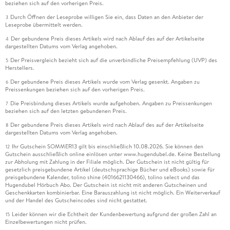
beziehen sich auf den vorherigen Preis.
Durch Öffnen der Leseprobe willigen Sie ein, dass Daten an den Anbieter der
3
Leseprobe übermittelt werden.
Der gebundene Preis dieses Artikels wird nach Ablauf des auf der Artikelseite
4
dargestellten Datums vom Verlag angehoben.
Der Preisvergleich bezieht sich auf die unverbindliche Preisempfehlung (UVP) des
5
Herstellers.
Der gebundene Preis dieses Artikels wurde vom Verlag gesenkt. Angaben zu
6
Preissenkungen beziehen sich auf den vorherigen Preis.
Die Preisbindung dieses Artikels wurde aufgehoben. Angaben zu Preissenkungen
7
beziehen sich auf den letzten gebundenen Preis.
Der gebundene Preis dieses Artikels wird nach Ablauf des auf der Artikelseite
8
dargestellten Datums vom Verlag angehoben.
Ihr Gutschein SOMMER13 gilt bis einschließlich 10.08.2026. Sie können den
12
Gutschein ausschließlich online einlösen unter www.hugendubel.de. Keine Bestellung
zur Abholung mit Zahlung in der Filiale möglich. Der Gutschein ist nicht gültig für
gesetzlich preisgebundene Artikel (deutschsprachige Bücher und eBooks) sowie für
preisgebundene Kalender, tolino shine (4016621130466), tolino select und das
Hugendubel Hörbuch Abo. Der Gutschein ist nicht mit anderen Gutscheinen und
Geschenkkarten kombinierbar. Eine Barauszahlung ist nicht möglich. Ein Weiterverkauf
und der Handel des Gutscheincodes sind nicht gestattet.
Leider können wir die Echtheit der Kundenbewertung aufgrund der großen Zahl an
15
Einzelbewertungen nicht prüfen.