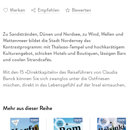
Merken
Empfehlen
Bewerten
Zu Sandstränden, Dünen und Nordsee, zu Wind, Wellen und
Wattenmeer bildet die Stadt Norderney das
Kontrastprogramm: mit Thalasso-Tempel und hochkarätigem
Kulturangebot, schicken Hotels und Boutiquen, lässigen Bars
und coolen Strandcafés.
Mit den 15 »Direktkapiteln« des Reiseführers von Claudia
Banck können Sie sich zwanglos unter die Ostfriesen
mischen, direkt in das Lebensgefühl auf der Insel eintauchen,
Wander- und Radtouren unternehmen, aktiv in der Natur
entspannen und die Highlights kennenlernen: den Kurplatz
mit Conversationshaus und Bazargebäude, Fischerhaus- und
Mehr aus dieser Reihe
Bademuseum, Ostheller und Seehundbänke, Wattwandern
und Teetied.
Dank vieler Tipps und Adressen erfahren Sie, wo es sich in