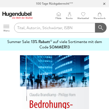
100 Tage Rückgaberecht***
Abholung in über 100 Filialen
Filiale
Konto
Merkzettel
Warenkorb
Hugendubel
Menu
Summer Sale:
13% Rabatt
auf viele Sortimente mit dem
12
mehr
Code
SOMMER13
erfahren