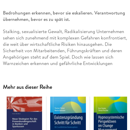
Bedrohungen erkennen, bevor sie eskalieren. Verantwortung
übernehmen, bevor es zu spät ist.
Stalking, sexualisierte Gewalt, Radikalisierung Unternehmen
sehen sich zunehmend mit komplexen Gefahren konfrontiert,
die weit über wirtschaftliche Risiken hinausgehen. Die
Sicherheit von Mitarbeitenden, Führungskräften und deren
Angehörigen steht auf dem Spiel. Doch wie lassen sich
Warnzeichen erkennen und gefährliche Entwicklungen
stoppen, bevor es zu einer Eskalation kommt?
Dieses Buch gibt einen praxisorientierten und psychologisch
Mehr aus dieser Reihe
fundierten Einblick in ein professionelles
Bedrohungsmanagement in Unternehmen. Es zeigt auf, wie
Informationen zusammengeführt werden, fundierte
Einschätzungen potenziell gefährlicher Situationen gelingen
und wie ein strukturiertes Fallmanagement zu einer
erfolgreichen Bewältigung beiträgt. Anhand praxisnaher
Fallbeispiele wird deutlich, wie eine interdisziplinäre