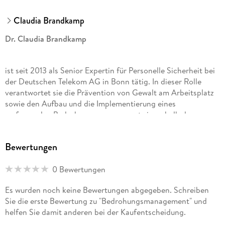
Claudia Brandkamp
Dr. Claudia Brandkamp
ist seit 2013 als Senior Expertin für Personelle Sicherheit bei
der Deutschen Telekom AG in Bonn tätig. In dieser Rolle
verantwortet sie die Prävention von Gewalt am Arbeitsplatz
sowie den Aufbau und die Implementierung eines
umfassenden Bedrohungsmanagements innerhalb des
Konzerns.
Bewertungen
Als eine der ersten zertifizierten Bedrohungsmanagerinnen,
qualifiziert über den europäischen Fachverband AETAP, hat
0 Bewertungen
sie erfolgreich mehr als 1. 000, teils hochkomplexe
Es wurden noch keine Bewertungen abgegeben. Schreiben
Bedrohungsfälle bearbeitet. Darüber hinaus entwickelt und
Sie die erste Bewertung zu "Bedrohungsmanagement" und
implementiert sie präventive Maßnahmen, leitet Kampagnen
helfen Sie damit anderen bei der Kaufentscheidung.
und ist für die Konzeption und Durchführung von Trainings
und Workshops zuständig.