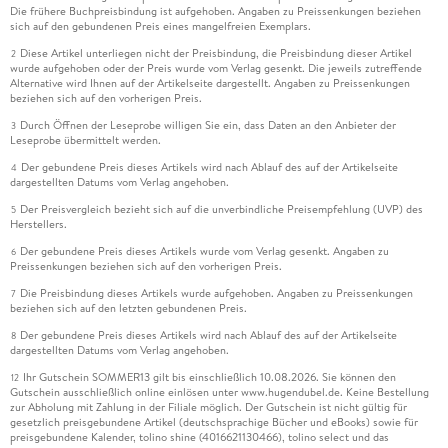
Die frühere Buchpreisbindung ist aufgehoben. Angaben zu Preissenkungen beziehen
sich auf den gebundenen Preis eines mangelfreien Exemplars.
Diese Artikel unterliegen nicht der Preisbindung, die Preisbindung dieser Artikel
2
wurde aufgehoben oder der Preis wurde vom Verlag gesenkt. Die jeweils zutreffende
Alternative wird Ihnen auf der Artikelseite dargestellt. Angaben zu Preissenkungen
beziehen sich auf den vorherigen Preis.
Durch Öffnen der Leseprobe willigen Sie ein, dass Daten an den Anbieter der
3
Leseprobe übermittelt werden.
Der gebundene Preis dieses Artikels wird nach Ablauf des auf der Artikelseite
4
dargestellten Datums vom Verlag angehoben.
Der Preisvergleich bezieht sich auf die unverbindliche Preisempfehlung (UVP) des
5
Herstellers.
Der gebundene Preis dieses Artikels wurde vom Verlag gesenkt. Angaben zu
6
Preissenkungen beziehen sich auf den vorherigen Preis.
Die Preisbindung dieses Artikels wurde aufgehoben. Angaben zu Preissenkungen
7
beziehen sich auf den letzten gebundenen Preis.
Der gebundene Preis dieses Artikels wird nach Ablauf des auf der Artikelseite
8
dargestellten Datums vom Verlag angehoben.
Ihr Gutschein SOMMER13 gilt bis einschließlich 10.08.2026. Sie können den
12
Gutschein ausschließlich online einlösen unter www.hugendubel.de. Keine Bestellung
zur Abholung mit Zahlung in der Filiale möglich. Der Gutschein ist nicht gültig für
gesetzlich preisgebundene Artikel (deutschsprachige Bücher und eBooks) sowie für
preisgebundene Kalender, tolino shine (4016621130466), tolino select und das