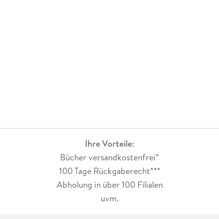
Konzerne und Organisationen in komplexen Sicherheits- und
Bedrohungslagen. Im Jahr 2020 gründete er mit Kollegen aus
dem militärischen Spezialbereich die Act Aware GmbH, eine
auf Bedrohungs- und Krisenmanagement sowie persönliche
Sicherheit im In- und Ausland fokussierte
Beratungsgesellschaft.
Neben seiner Tätigkeit als Bedrohungsmanager und
Sicherheitsberater ist Dr. Horn als Organisationsberater und
Coach tätig. Zu seinen zentralen Bereichen gehören dabei
Coaching von Führungsteams, Moderation von Strategie-
Workshops sowie Konfliktmanagement.
Ihre Vorteile:
Dr. Horn ist Dozent an unterschiedlichen Instituten sowie
Bücher versandkostenfrei*
beim Forum Bedrohungsmanagement. Zudem ist er
100 Tage Rückgaberecht***
Vorstandsmitglied beim Schweizer Institut für Gewaltfragen
SIfG, Zürich.
Abholung in über 100 Filialen
uvm.