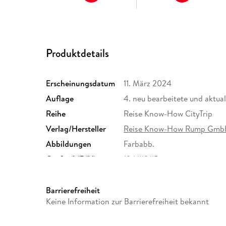
Produktdetails
Erscheinungsdatum
11. März 2024
Auflage
4. neu bearbeitete und aktua
Reihe
Reise Know-How CityTrip
Verlag/Hersteller
Reise Know-How Rump Gm
Abbildungen
Farbabb.
Größe (L/B/H)
194/119/15 mm
Herstelleradresse
Reise Know-How Verlag Pet
Straße 79, 33649 Bielefeld,
Barrierefreiheit
Keine Information zur Barrierefreiheit bekannt