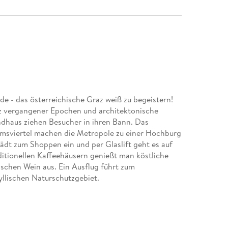
 - das österreichische Graz weiß zu begeistern!
anz vergangener Epochen und architektonische
dhaus ziehen Besucher in ihren Bann. Das
msviertel machen die Metropole zu einer Hochburg
ädt zum Shoppen ein und per Glaslift geht es auf
aditionellen Kaffeehäusern genießt man köstliche
ischen Wein aus. Ein Ausflug führt zum
yllischen Naturschutzgebiet.
 Begleiter, um alle Seiten der steirischen Hauptstadt