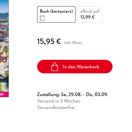
Fremdsprachige Bücher
n Lernhilfen
 Jugendbücher
eiber
Hörbuch Downloads im Bundle
cher
 Vergleich
 Puzzlezubehör
Lernen
New Adult
STABILO
Taschenbücher
Buch (kartoniert)
eBook pdf
hilfen
hriller
 Backen
er
lender
Ratgeber
12,99 €
op
hriller
Romance
Sachbücher
15,95 €
precher:innen
inkl. Mwst.
Science Fiction
Fremdsprachige Bücher
In den Warenkorb
Zustellung:
Sa, 29.08. - Do, 03.09.
Versand in 3 Wochen
Versandkostenfrei