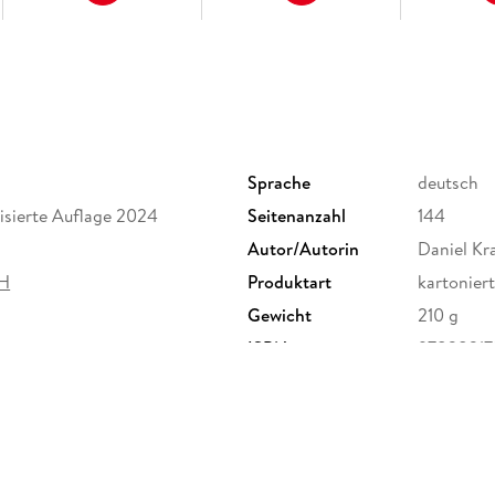
Dazu: kostenlose Web-App für Smartphone, Tab
passend zum Text, Routenführung zu allen bes
Stadtspaziergangs, seitenbezogenen Updates 
Audiotrainer Italienisch
CityTrip
- die aktuellen Stadtführer von Reise
umfangreichste Kollektion. Fundiert, übersicht
Sprache
deutsch
lisierte Auflage 2024
Seitenanzahl
144
Autor/Autorin
Daniel Kr
bH
Produktart
kartoniert
Gewicht
210 g
ISBN
97838317
er Rump GmbH, Osnabrücker
 info@reise-know-how.de