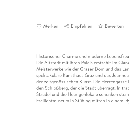
Merken
Empfehlen
Bewerten
Historischer Charme und moderne Lebensfreude
Die Altstadt mit ihren Palais erstrahlt im Gl
Meisterwerke wie der Grazer Dom und das Lan
spektakuläre Kunsthaus Graz und das Joanneu
der zeitgenössischen Kunst. Die Herrengasse l
den Schloßberg, der die Stadt überragt. In tr
Strudel und die Heurigenlokale schenken steir
Freilichtmuseum in Stübing mitten in einem id
Dieser aktuelle Reiseführer Graz ist der ideale
selbstständig zu entdecken: