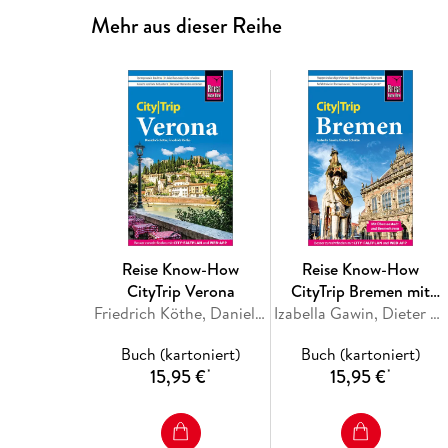
Mehr aus dieser Reihe
Reise Know-How
Reise Know-How
CityTrip Verona
CityTrip Bremen mit
Friedrich Köthe, Daniela Schetar
Überseestadt und
Izabella Gawin, Dieter Schulze
Bremerhaven
Buch (kartoniert)
Buch (kartoniert)
15,95 €
15,95 €
*
*