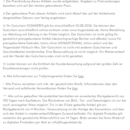
Die Preisbindung dieses Artikels wurde aufgehoben. Angaben zu Preissenkungen
7
beziehen sich auf den letzten gebundenen Preis.
Der gebundene Preis dieses Artikels wird nach Ablauf des auf der Artikelseite
8
dargestellten Datums vom Verlag angehoben.
Ihr Gutschein SOMMER13 gilt bis einschließlich 10.08.2026. Sie können den
12
Gutschein ausschließlich online einlösen unter www.hugendubel.de. Keine Bestellung
zur Abholung mit Zahlung in der Filiale möglich. Der Gutschein ist nicht gültig für
gesetzlich preisgebundene Artikel (deutschsprachige Bücher und eBooks) sowie für
preisgebundene Kalender, tolino shine (4016621130466), tolino select und das
Hugendubel Hörbuch Abo. Der Gutschein ist nicht mit anderen Gutscheinen und
Geschenkkarten kombinierbar. Eine Barauszahlung ist nicht möglich. Ein Weiterverkauf
und der Handel des Gutscheincodes sind nicht gestattet.
Leider können wir die Echtheit der Kundenbewertung aufgrund der großen Zahl an
15
Einzelbewertungen nicht prüfen.
Alle Informationen zur Tiefpreisgarantie finden Sie
hier
16
Alle Preise verstehen sich inkl. der gesetzlichen MwSt. Informationen über den
*
Versand und anfallende Versandkosten finden Sie
hier
Alle online gekauften Versandartikel beinhalten ein erweitertes Rückgaberecht von
***
100 Tagen nach Kaufdatum. Die Rücknahme von Bild-, Ton- und Datenträgern ist nur bei
noch versiegelter Ware möglich. Für in der Filiale gekaufte Artikel gilt ein
Rückgaberecht von 4 Wochen. Voraussetzung ist die Vorlage des Kassenbons und dass
sich der Artikel in wiederverkaufsfähigem Zustand befindet. Für digitale Produkte gilt
weiterhin die gesetzliche Widerrufsfrist von 14 Tagen. Bitte senden Sie Ihren Widerruf
zu digitalen Produkten per Mail an info@hugendubel.de.