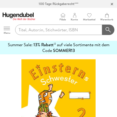
100 Tage Rückgaberecht***
Abholung in über 100 Filialen
Filiale
Konto
Merkzettel
Warenkorb
Hugendubel
Menu
Summer Sale:
13% Rabatt
auf viele Sortimente mit dem
12
mehr
Code
SOMMER13
erfahren