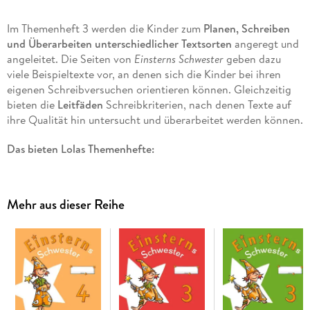
Im Themenheft 3 werden die Kinder zum
Planen, Schreiben
und Überarbeiten unterschiedlicher Textsorten
angeregt und
angeleitet. Die Seiten von
Einsterns Schwester
geben dazu
viele Beispieltexte vor, an denen sich die Kinder bei ihren
eigenen Schreibversuchen orientieren können. Gleichzeitig
bieten die
Leitfäden
Schreibkriterien, nach denen Texte auf
ihre Qualität hin untersucht und überarbeitet werden können.
Das bieten Lolas Themenhefte:
Überschaubare Lernportionen zum selbstständigen Lernen
Anregungen für gemeinsames Handeln und Besprechen
Mehr aus dieser Reihe
3-fach differenzierte Aufgaben auf den Pflicht- und
Wahlseiten
Ausgewiesenes Merkwissen
Aufgaben zur Medienkompetenz