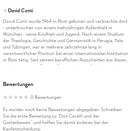
David Conti
David Conti wurde 1964 in Rom geboren und verbrachte dort
- unterbrochen von einem mehrjährigen Aufenthalt in
München - seine Kindheit und Jugend. Nach einem Studium
der Theologie, Geschichte und Germanistik in Perugia, Yale
und Tübingen, war er mehrere Jahrzehnte lang in
verantwortlicher Position bei einer internationalen Institution
in Rom tätig. Seit seinem beruflichen Ausscheiden aus dieser,
verbringt er seine Zeit mit Reisen und dem Schreiben der
»Don Cavelli«-Reihe. Er lebt abwechselnd in Castel Gandolfo,
Zürich und Santa Barbara. Bei dotbooks erscheint David
Bewertungen
Contis »Don Cavelli«-Vatikankrimireihe mit bislang elf
Bänden, die als eBooks und Printausgaben erhältlich sind.
0 Bewertungen
Die ersten acht Bände der Reihe sind auch als Hörbuch bei
Saga Egmont erschienen.
Es wurden noch keine Bewertungen abgegeben. Schreiben
Sie die erste Bewertung zu "Don Cavelli und der
Gottesbeweis" und helfen Sie damit anderen bei der
Kaufentscheidung.