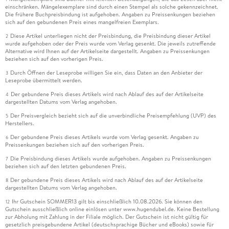
einschränken. Mängelexemplare sind durch einen Stempel als solche gekennzeichnet.
Die frühere Buchpreisbindung ist aufgehoben. Angaben zu Preissenkungen beziehen
sich auf den gebundenen Preis eines mangelfreien Exemplars.
Diese Artikel unterliegen nicht der Preisbindung, die Preisbindung dieser Artikel
2
wurde aufgehoben oder der Preis wurde vom Verlag gesenkt. Die jeweils zutreffende
Alternative wird Ihnen auf der Artikelseite dargestellt. Angaben zu Preissenkungen
beziehen sich auf den vorherigen Preis.
Durch Öffnen der Leseprobe willigen Sie ein, dass Daten an den Anbieter der
3
Leseprobe übermittelt werden.
Der gebundene Preis dieses Artikels wird nach Ablauf des auf der Artikelseite
4
dargestellten Datums vom Verlag angehoben.
Der Preisvergleich bezieht sich auf die unverbindliche Preisempfehlung (UVP) des
5
Herstellers.
Der gebundene Preis dieses Artikels wurde vom Verlag gesenkt. Angaben zu
6
Preissenkungen beziehen sich auf den vorherigen Preis.
Die Preisbindung dieses Artikels wurde aufgehoben. Angaben zu Preissenkungen
7
beziehen sich auf den letzten gebundenen Preis.
Der gebundene Preis dieses Artikels wird nach Ablauf des auf der Artikelseite
8
dargestellten Datums vom Verlag angehoben.
Ihr Gutschein SOMMER13 gilt bis einschließlich 10.08.2026. Sie können den
12
Gutschein ausschließlich online einlösen unter www.hugendubel.de. Keine Bestellung
zur Abholung mit Zahlung in der Filiale möglich. Der Gutschein ist nicht gültig für
gesetzlich preisgebundene Artikel (deutschsprachige Bücher und eBooks) sowie für