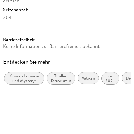
deutsch
Seitenanzahl
304
Reihe
Don Cavelli, 13
Barrierefreiheit
Autor/Autorin
Keine Information zur Barrierefreiheit bekannt
David Conti
Verlag/Hersteller
Entdecken Sie mehr
dotbooks
Kriminalromane
Thriller:
ca.
Produktart
Vatikan
Deu
und Mystery:
Terrorismus
2020
kartoniert
Privatdetektive /
bis
Amateurdetektive
ca.
Gewicht
2029
312 g
Größe (L/B/H)
20/120/190 mm
ISBN