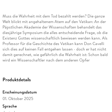
Muss die Wahrheit mit dem Tod bezahlt werden? Die ganze
Welt blickt mit angehaltenem Atem auf den Vatikan: An der
Päpstlichen Akademie der Wissenschaften behandelt das
diesjährige Symposium die alles entscheidende Frage, ob die
Existenz Gottes wissenschaftlich bewiesen werden kann. Als
Professor für die Geschichte des Vatikan kann Don Cavelli
sich dies auf keinen Fall entgehen lassen - doch er hat nicht
damit gerechnet, wie gefährlich die Wahrheit ist: Schon bald
wird ein Wissenschaftler nach dem anderen Opfer
rätselhafter Todesfälle. Gemeinsam mit Rosanna Valiani,
einer jungen Reporterin von Radio Vaticano, geht Cavelli der
Sache nach. Haben sich diese Wissenschaftler in ihrer Hybris
Produktdetails
tatsächlich den Zorn Gottes zugezogen? Die dreizehnte
Mission für Don Cavelli, den Vatikan-Detektiv wider Willen!
Erscheinungsdatum
01. Oktober 2025
Sprache