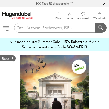
100 Tage Rückgaberecht***
Abholung in über 100 Filialen
Filiale
Konto
Merkzettel
Warenkorb
Hugendubel
Menu
Nur noch heute:
Summer Sale -
13% Rabatt
auf viele
12
mehr
Sortimente mit dem Code
SOMMER13
erfahren
Band 13