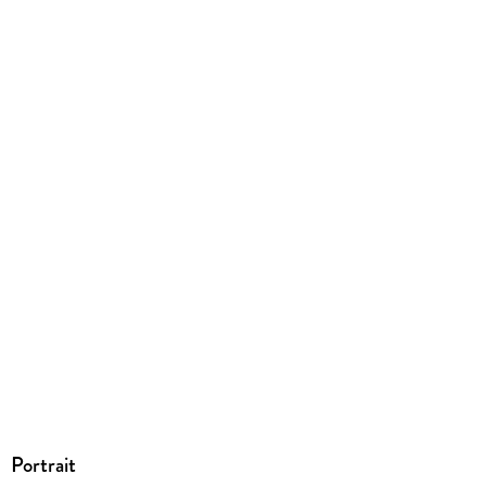
9783690761734
Herstelleradresse
dotbooks GmbH, Max-Joseph-Straße 7, 80333 München,
info@dotbooks.de
Portrait