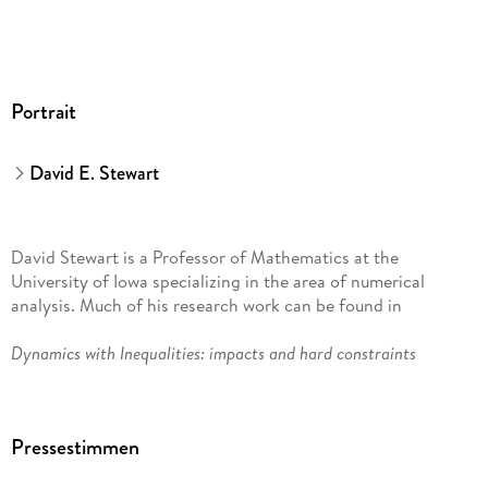
Portrait
David E. Stewart
David Stewart is a Professor of Mathematics at the
University of Iowa specializing in the area of numerical
analysis. Much of his research work can be found in
Dynamics with Inequalities: impacts and hard constraints
(SIAM), which is on differential equations with
discontinuities. His interests also include numerical
Pressestimmen
optimization, mathematical modeling, and other aspects of
differential equations.