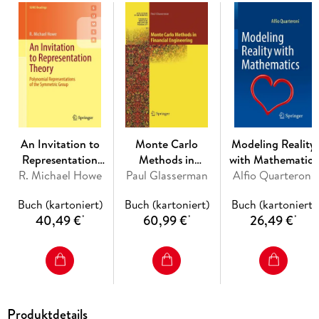
learning. Ultimately, it seeks to clarify issues in numerical
analysis in the context of applications, and presenting
accessible methods to students in mathematics and data
science.
Inhaltsverzeichnis
Basics of mathematical computation. - Computing with
An Invitation to
Monte Carlo
Modeling Reality
Matrices and Vectors. - Solving nonlinear equations. -
Representation
Methods in
with Mathematics
Approximations and interpolation. - Integration and
R. Michael Howe
Theory
Paul Glasserman
Financial
Alfio Quarteroni
differentiation. - Differential equations. - Randomness. -
Engineering
Optimization. - Appendix A: What you need from analysis.
Buch (kartoniert)
Buch (kartoniert)
Buch (kartoniert)
40,49 €
60,99 €
26,49 €
*
*
*
Produktdetails