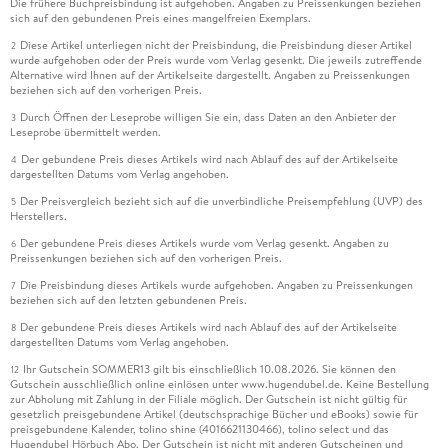
Die frühere Buchpreisbindung ist aufgehoben. Angaben zu Preissenkungen beziehen
sich auf den gebundenen Preis eines mangelfreien Exemplars.
Diese Artikel unterliegen nicht der Preisbindung, die Preisbindung dieser Artikel
2
wurde aufgehoben oder der Preis wurde vom Verlag gesenkt. Die jeweils zutreffende
Alternative wird Ihnen auf der Artikelseite dargestellt. Angaben zu Preissenkungen
beziehen sich auf den vorherigen Preis.
Durch Öffnen der Leseprobe willigen Sie ein, dass Daten an den Anbieter der
3
Leseprobe übermittelt werden.
Der gebundene Preis dieses Artikels wird nach Ablauf des auf der Artikelseite
4
dargestellten Datums vom Verlag angehoben.
Der Preisvergleich bezieht sich auf die unverbindliche Preisempfehlung (UVP) des
5
Herstellers.
Der gebundene Preis dieses Artikels wurde vom Verlag gesenkt. Angaben zu
6
Preissenkungen beziehen sich auf den vorherigen Preis.
Die Preisbindung dieses Artikels wurde aufgehoben. Angaben zu Preissenkungen
7
beziehen sich auf den letzten gebundenen Preis.
Der gebundene Preis dieses Artikels wird nach Ablauf des auf der Artikelseite
8
dargestellten Datums vom Verlag angehoben.
Ihr Gutschein SOMMER13 gilt bis einschließlich 10.08.2026. Sie können den
12
Gutschein ausschließlich online einlösen unter www.hugendubel.de. Keine Bestellung
zur Abholung mit Zahlung in der Filiale möglich. Der Gutschein ist nicht gültig für
gesetzlich preisgebundene Artikel (deutschsprachige Bücher und eBooks) sowie für
preisgebundene Kalender, tolino shine (4016621130466), tolino select und das
Hugendubel Hörbuch Abo. Der Gutschein ist nicht mit anderen Gutscheinen und