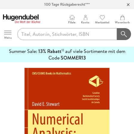
Abholung in über 100 Filialen
Filiale
Konto
Merkzettel
Warenkorb
Hugendubel
Menu
Summer Sale:
13% Rabatt
auf viele Sortimente mit dem
12
mehr
Code
SOMMER13
erfahren