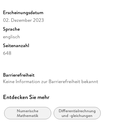
Erscheinungsdatum
02. Dezember 2023
Sprache
englisch
Seitenanzahl
648
Reihe
Mathematics and Statistics
Barrierefreiheit
Autor/Autorin
Keine Information zur Barrierefreiheit bekannt
David E. Stewart
Verlag/Hersteller
Entdecken Sie mehr
Springer
Numerische
Differentialrechnung
Abbildungen
Mathematik
und -gleichungen
XV, 632 p. 114 illus., 66 illus. in color.
Gewicht