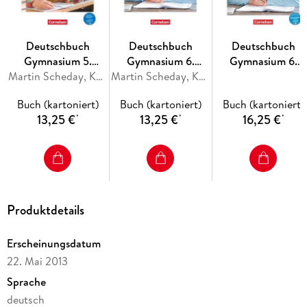
Deutschbuch
Deutschbuch
Deutschbuch
Gymnasium 5.
Gymnasium 6.
Gymnasium 6.
Jahrgangsstufe.
Martin Scheday, Konrad Wieland
Jahrgangsstufe -
Martin Scheday, Konrad Wieland
Jahrgangsstufe -
Arbeitsheft mit
Bayern - Arbeitsheft
Bayern - Arbeitshef
Buch (kartoniert)
Buch (kartoniert)
Buch (kartoniert)
Lösungen. Bayern
mit Lösungen
mit interaktiven
13,25 €
13,25 €
16,25 €
*
*
*
Übungen auf
scook.de
Produktdetails
Erscheinungsdatum
22. Mai 2013
Sprache
deutsch