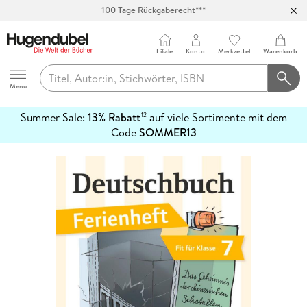
100 Tage Rückgaberecht***
Abholung in über 100 Filialen
Filiale
Konto
Merkzettel
Warenkorb
Hugendubel
Menu
Summer Sale:
13% Rabatt
auf viele Sortimente mit dem
12
mehr
Code
SOMMER13
erfahren