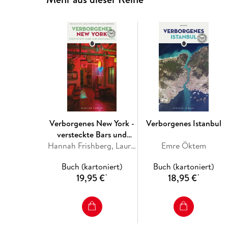
Verborgenes New York -
Verborgenes Istanbul
versteckte Bars und
Restaurants
Hannah Frishberg, Laura Itzkowitz, Michelle Young
Emre Öktem
Buch (kartoniert)
Buch (kartoniert)
19,95 €
18,95 €
*
*