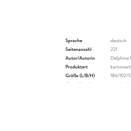
Sprache
deutsch
Seitenanzahl
221
Autor/Autorin
Delphine R
Produktart
kartoniert
Größe (L/B/H)
186/102/
Herstelleradresse
Jonglez V
info@jong