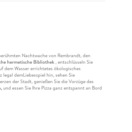
r berühmten Nachtwache von Rembrandt, den
he hermetische Bibliothek
, entschlüsseln Sie
auf dem Wasser errichtetes ökologisches
z legal demLiebesspiel hin, sehen Sie
Herzen der Stadt, genießen Sie die Vorzüge des
n,
und essen Sie Ihre Pizza ganz entspannt an Bord
annten Dauerbrenner
hält Amsterdam immer noch
r den Einwohnern und Reisenden enthüllt, die die