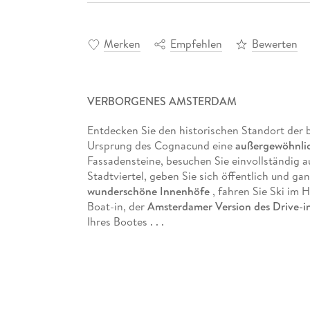
Merken
Empfehlen
Bewerten
VERBORGENES AMSTERDAM
Entdecken Sie den historischen Standort de
Ursprung des Cognacund eine
außergewöhnlic
Fassadensteine, besuchen Sie einvollständig 
Stadtviertel, geben Sie sich öffentlich und gan
wunderschöne Innenhöfe
, fahren Sie Ski im 
Boat-in, der
Amsterdamer Version des Drive-i
Ihres Bootes . . .
Abseits der Menschenmassen und allseits bek
gut gehütete Schätze
bereit, die die Stadt nu
üblichen Wege verlassen.