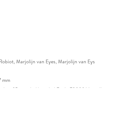
obiot, Marjolijn van Eyes, Marjolijn van Eys
17 mm
erlag, 25, rue du Maréchal Foch, 78000 Versailles,
lezverlag.com