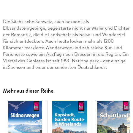
Die Sächsische Schweiz, auch bekannt als
Elbsandsteingebirge, begeisterte nicht nur Maler und Dichter
der Romantik, die die Landschaft als Reise- und Wanderziel
für sich entdeckten. Auch heute locken mehr als 1200
Kilometer markierte Wanderwege und zahlreiche Kur- und
Ferienorte sowie ein Ausflug nach Dresden in die Region. Ein
Viertel des Gebietes ist seit 1990 Nationalpark - der einzige
in Sachsen und einer der schönsten Deutschlands.
Das steckt in unserem Reiseführer Sächsische Schweiz mit
Dresden:
Mehr aus dieser Reihe
- Übersichtsseiten mit Beschreibungen aller Regionen:
Vordere und hintere Sächsische Schweiz, Links der Elbe,
Böhmische Schweiz (Tschechien), Dresden, Meißen und die
Elbweindörfer
- Eine Jahresübersicht zu Festen und Veranstaltungen
- Routenvorschläge und Inspiration für einzigartige