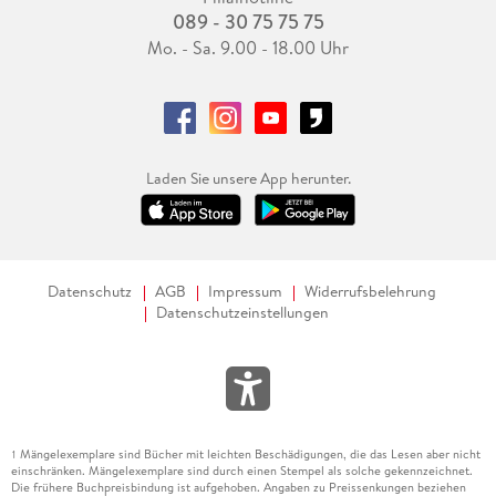
089 - 30 75 75 75
Mo. - Sa. 9.00 - 18.00 Uhr
Laden Sie unsere App herunter.
Datenschutz
AGB
Impressum
Widerrufsbelehrung
Datenschutzeinstellungen
Mängelexemplare sind Bücher mit leichten Beschädigungen, die das Lesen aber nicht
1
einschränken. Mängelexemplare sind durch einen Stempel als solche gekennzeichnet.
Die frühere Buchpreisbindung ist aufgehoben. Angaben zu Preissenkungen beziehen