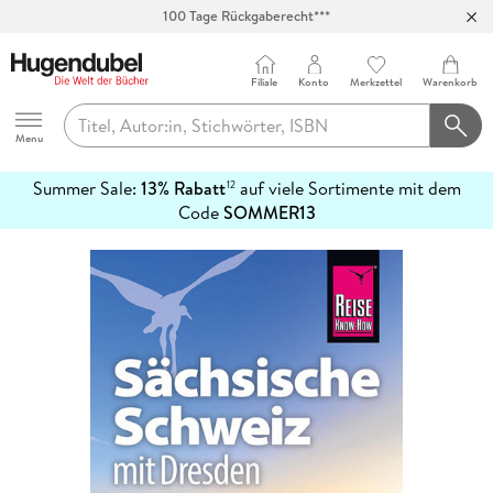
100 Tage Rückgaberecht***
Abholung in über 100 Filialen
Filiale
Konto
Merkzettel
Warenkorb
Hugendubel
Menu
Summer Sale:
13% Rabatt
auf viele Sortimente mit dem
12
mehr
Code
SOMMER13
erfahren