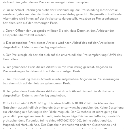
sich auf den gebundenen Preis eines mangelfreien Exemplars.
Diese Artikel unterliegen nicht der Preisbindung, die Preisbindung dieser Artikel
2
wurde aufgehoben oder der Preis wurde vom Verlag gesenkt. Die jeweils zutreffende
Alternative wird Ihnen auf der Artikelseite dargestellt. Angaben zu Preissenkungen
beziehen sich auf den vorherigen Preis.
Durch Öffnen der Leseprobe willigen Sie ein, dass Daten an den Anbieter der
3
Leseprobe übermittelt werden.
Der gebundene Preis dieses Artikels wird nach Ablauf des auf der Artikelseite
4
dargestellten Datums vom Verlag angehoben.
Der Preisvergleich bezieht sich auf die unverbindliche Preisempfehlung (UVP) des
5
Herstellers.
Der gebundene Preis dieses Artikels wurde vom Verlag gesenkt. Angaben zu
6
Preissenkungen beziehen sich auf den vorherigen Preis.
Die Preisbindung dieses Artikels wurde aufgehoben. Angaben zu Preissenkungen
7
beziehen sich auf den letzten gebundenen Preis.
Der gebundene Preis dieses Artikels wird nach Ablauf des auf der Artikelseite
8
dargestellten Datums vom Verlag angehoben.
Ihr Gutschein SOMMER13 gilt bis einschließlich 10.08.2026. Sie können den
12
Gutschein ausschließlich online einlösen unter www.hugendubel.de. Keine Bestellung
zur Abholung mit Zahlung in der Filiale möglich. Der Gutschein ist nicht gültig für
gesetzlich preisgebundene Artikel (deutschsprachige Bücher und eBooks) sowie für
preisgebundene Kalender, tolino shine (4016621130466), tolino select und das
Hugendubel Hörbuch Abo. Der Gutschein ist nicht mit anderen Gutscheinen und
Geschenkkarten kombinierbar. Eine Barauszahlung ist nicht möglich. Ein Weiterverkauf