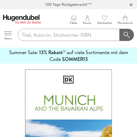
100 Tage Rückgaberecht***
Abholung in über 100 Filialen
Filiale
Konto
Merkzettel
Warenkorb
Hugendubel
Menu
Summer Sale:
13% Rabatt
auf viele Sortimente mit dem
12
mehr
Code
SOMMER13
erfahren