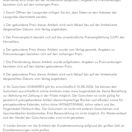
Alternative wird Ihnen auf der Artikelseite dargestellt. Angaben zu Preissenkungen
beziehen sich auf den vorherigen Preis.
Durch Öffnen der Leseprobe willigen Sie ein, dass Daten an den Anbieter der
3
Leseprobe übermittelt werden.
Der gebundene Preis dieses Artikels wird nach Ablauf des auf der Artikelseite
4
dargestellten Datums vom Verlag angehoben.
Der Preisvergleich bezieht sich auf die unverbindliche Preisempfehlung (UVP) des
5
Herstellers.
Der gebundene Preis dieses Artikels wurde vom Verlag gesenkt. Angaben zu
6
Preissenkungen beziehen sich auf den vorherigen Preis.
Die Preisbindung dieses Artikels wurde aufgehoben. Angaben zu Preissenkungen
7
beziehen sich auf den letzten gebundenen Preis.
Der gebundene Preis dieses Artikels wird nach Ablauf des auf der Artikelseite
8
dargestellten Datums vom Verlag angehoben.
Ihr Gutschein SOMMER13 gilt bis einschließlich 10.08.2026. Sie können den
12
Gutschein ausschließlich online einlösen unter www.hugendubel.de. Keine Bestellung
zur Abholung mit Zahlung in der Filiale möglich. Der Gutschein ist nicht gültig für
gesetzlich preisgebundene Artikel (deutschsprachige Bücher und eBooks) sowie für
preisgebundene Kalender, tolino shine (4016621130466), tolino select und das
Hugendubel Hörbuch Abo. Der Gutschein ist nicht mit anderen Gutscheinen und
Geschenkkarten kombinierbar. Eine Barauszahlung ist nicht möglich. Ein Weiterverkauf
und der Handel des Gutscheincodes sind nicht gestattet.
Leider können wir die Echtheit der Kundenbewertung aufgrund der großen Zahl an
15
Einzelbewertungen nicht prüfen.