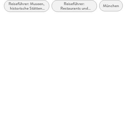
Reiseführer: Museen,
Reiseführer:
Produktart
München
historische Stätten,
Restaurants und
kartoniert
Galerien usw.
Cafés
Gewicht
444 g
Größe (L/B/H)
213/121/22 mm
ISBN
9780241717226