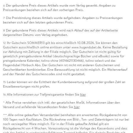
Der gebundene Preis dieses Artikels wurde vom Verlag gesenkt. Angaben zu
6
Preissenkungen beziehen sich auf den vorherigen Preis.
Die Preisbindung dieses Artikels wurde aufgehoben. Angaben zu Preissenkungen
7
beziehen sich auf den letzten gebundenen Preis.
Der gebundene Preis dieses Artikels wird nach Ablauf des auf der Artikelseite
8
dargestellten Datums vom Verlag angehoben.
Ihr Gutschein SOMMER13 gilt bis einschließlich 10.08.2026. Sie können den
12
Gutschein ausschließlich online einlösen unter www.hugendubel.de. Keine Bestellung
zur Abholung mit Zahlung in der Filiale möglich. Der Gutschein ist nicht gültig für
gesetzlich preisgebundene Artikel (deutschsprachige Bücher und eBooks) sowie für
preisgebundene Kalender, tolino shine (4016621130466), tolino select und das
Hugendubel Hörbuch Abo. Der Gutschein ist nicht mit anderen Gutscheinen und
Geschenkkarten kombinierbar. Eine Barauszahlung ist nicht möglich. Ein Weiterverkauf
und der Handel des Gutscheincodes sind nicht gestattet.
Leider können wir die Echtheit der Kundenbewertung aufgrund der großen Zahl an
15
Einzelbewertungen nicht prüfen.
Alle Informationen zur Tiefpreisgarantie finden Sie
hier
16
Alle Preise verstehen sich inkl. der gesetzlichen MwSt. Informationen über den
*
Versand und anfallende Versandkosten finden Sie
hier
Alle online gekauften Versandartikel beinhalten ein erweitertes Rückgaberecht von
***
100 Tagen nach Kaufdatum. Die Rücknahme von Bild-, Ton- und Datenträgern ist nur bei
noch versiegelter Ware möglich. Für in der Filiale gekaufte Artikel gilt ein
Rückgaberecht von 4 Wochen. Voraussetzung ist die Vorlage des Kassenbons und dass
sich der Artikel in wiederverkaufsfähigem Zustand befindet. Für digitale Produkte gilt