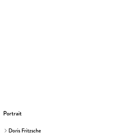
Herstelleradresse
GRÄFE UND UNZER VERLAG GmbH, Grillparzerstraße 8,
81675 München, hallo@gu.de
Portrait
Doris Fritzsche