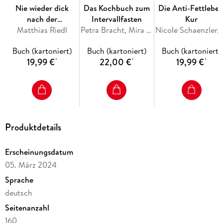
Nie wieder dick
Das Kochbuch zum
Die Anti-Fettleber
Aus der Praxis für die Praxis: Hafergenuss für die schnelle
nach der
Intervallfasten
Kur
Küche!
Abnehmspritze
Matthias Riedl
Petra Bracht, Mira Flatt
Nicole Schaen
Geballte Hafer-Power
Hafergenuss im Handumdrehen
Buch (kartoniert)
Buch (kartoniert)
Buch (kartoniert)
Leckere Hafer »Themen-Tage«
19,99 €
22,00 €
19,99 €
*
*
*
Haferprodukte auf dem Prüfstand der Zutaten-Check
Die Autorinnen
Die Fotografin
Die Illustratorin
Produktdetails
Erscheinungsdatum
05. März 2024
Sprache
deutsch
Seitenanzahl
160