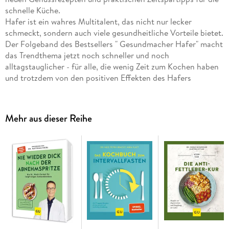
schnelle Küche.
Hafer ist ein wahres Multitalent, das nicht nur lecker
schmeckt, sondern auch viele gesundheitliche Vorteile bietet.
Der Folgeband des Bestsellers " Gesundmacher Hafer" macht
das Trendthema jetzt noch schneller und noch
alltagstauglicher - für alle, die wenig Zeit zum Kochen haben
und trotzdem von den positiven Effekten des Hafers
profitieren wollen! Mit farbenfrohen Blitzgerichten wie
Smoothies, Bowls, Salaten, Suppen, Eintöpfen, fixen
Gemüsepfannen und vielen weiteren Ideen, wie sich das
Mehr aus dieser Reihe
heimische Superfood kreativ und lecker in den Alltag
integrieren lässt. Neben Mythen und Fakten rund um den
Hafer und seinen Nutzen für die Gesundheit verraten die
Autorinnen ihre besten Tipps für die schnelle Küche.
Inhaltsverzeichnis
Hinweis zur Optimierung
Impressum
Backofenhinweis