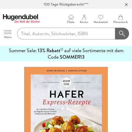
100 Tage Rückgaberecht***
Abholung in über 100 Filialen
Filiale
Konto
Merkzettel
Warenkorb
Hugendubel
Menu
Summer Sale:
13% Rabatt
auf viele Sortimente mit dem
12
mehr
Code
SOMMER13
erfahren