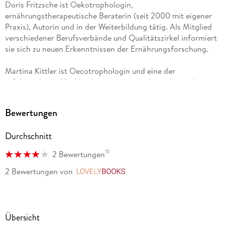
Doris Fritzsche ist Oekotrophologin,
ernährungstherapeutische Beraterin (seit 2000 mit eigener
Praxis), Autorin und in der Weiterbildung tätig. Als Mitglied
verschiedener Berufsverbände und Qualitätszirkel informiert
sie sich zu neuen Erkenntnissen der Ernährungsforschung.
Martina Kittler ist Oecotrophologin und eine der
erfolgreichsten Kochbuchautorinnen im deutschsprachigen
Raum. Sie versteht es, Genuss und gesunde Ernährung in
alltagstaugliche und unkomplizierte Rezepte zu packen.
Bewertungen
Durchschnitt
15
2 Bewertungen
2 Bewertungen
von
LovelyBooks
Übersicht