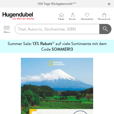
100 Tage Rückgaberecht***
Abholung in über 100 Filialen
Filiale
Konto
Merkzettel
Warenkorb
Hugendubel
Menu
Summer Sale:
13% Rabatt
auf viele Sortimente mit dem
12
mehr
Code
SOMMER13
erfahren