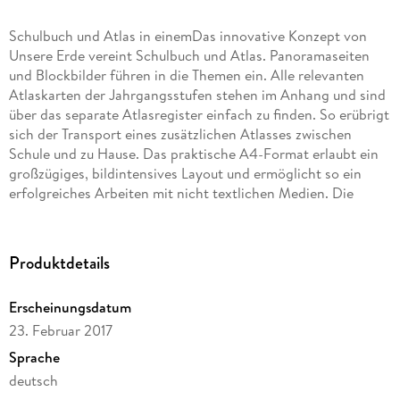
Schulbuch und Atlas in einemDas innovative Konzept von
Unsere Erde vereint Schulbuch und Atlas. Panoramaseiten
und Blockbilder führen in die Themen ein. Alle relevanten
Atlaskarten der Jahrgangsstufen stehen im Anhang und sind
über das separate Atlasregister einfach zu finden. So erübrigt
sich der Transport eines zusätzlichen Atlasses zwischen
Schule und zu Hause. Das praktische A4-Format erlaubt ein
großzügiges, bildintensives Layout und ermöglicht so ein
erfolgreiches Arbeiten mit nicht textlichen Medien. Die
ausklappbare Kartenseite zu Kapitelbeginn stellt über die
gesamte Bearbeitungszeit hinweg passendes Kartenmaterial
zur Verfügung. Zur Vertiefung und Differenzierung stehen
Produktdetails
Webcodes für ein Online-Angebot mit Bildern und
Animationen zur Verfügung.
Erscheinungsdatum
23. Februar 2017
Sprache
deutsch