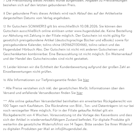
Die Preisbindung dieses Artikels wurde aufgehoben. Angaben zu Preissenkungen
7
beziehen sich auf den letzten gebundenen Preis.
Der gebundene Preis dieses Artikels wird nach Ablauf des auf der Artikelseite
8
dargestellten Datums vom Verlag angehoben.
Ihr Gutschein SOMMER13 gilt bis einschließlich 10.08.2026. Sie können den
12
Gutschein ausschließlich online einlösen unter www.hugendubel.de. Keine Bestellung
zur Abholung mit Zahlung in der Filiale möglich. Der Gutschein ist nicht gültig für
gesetzlich preisgebundene Artikel (deutschsprachige Bücher und eBooks) sowie für
preisgebundene Kalender, tolino shine (4016621130466), tolino select und das
Hugendubel Hörbuch Abo. Der Gutschein ist nicht mit anderen Gutscheinen und
Geschenkkarten kombinierbar. Eine Barauszahlung ist nicht möglich. Ein Weiterverkauf
und der Handel des Gutscheincodes sind nicht gestattet.
Leider können wir die Echtheit der Kundenbewertung aufgrund der großen Zahl an
15
Einzelbewertungen nicht prüfen.
Alle Informationen zur Tiefpreisgarantie finden Sie
hier
16
Alle Preise verstehen sich inkl. der gesetzlichen MwSt. Informationen über den
*
Versand und anfallende Versandkosten finden Sie
hier
Alle online gekauften Versandartikel beinhalten ein erweitertes Rückgaberecht von
***
100 Tagen nach Kaufdatum. Die Rücknahme von Bild-, Ton- und Datenträgern ist nur bei
noch versiegelter Ware möglich. Für in der Filiale gekaufte Artikel gilt ein
Rückgaberecht von 4 Wochen. Voraussetzung ist die Vorlage des Kassenbons und dass
sich der Artikel in wiederverkaufsfähigem Zustand befindet. Für digitale Produkte gilt
weiterhin die gesetzliche Widerrufsfrist von 14 Tagen. Bitte senden Sie Ihren Widerruf
zu digitalen Produkten per Mail an info@hugendubel.de.