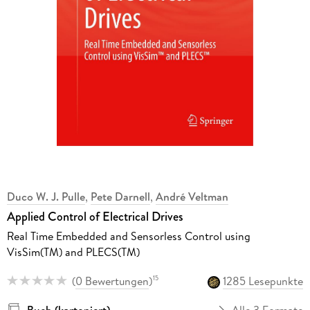
Duco W. J. Pulle
,
Pete Darnell
,
André Veltman
Applied Control of Electrical Drives
Real Time Embedded and Sensorless Control using
VisSim(TM) and PLECS(TM)
(
0 Bewertungen
)
1285 Lesepunkte
15
Buch (kartoniert)
Alle 3 Formate