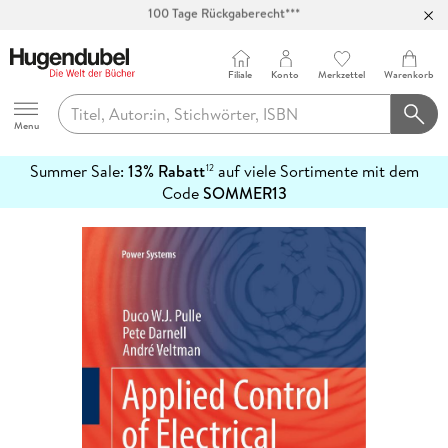
Abholung in über 100 Filialen
Filiale
Konto
Merkzettel
Warenkorb
Hugendubel
Menu
Summer Sale:
13% Rabatt
auf viele Sortimente mit dem
12
mehr
Code
SOMMER13
erfahren