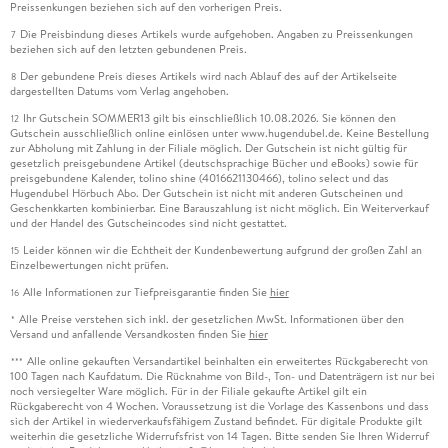
Preissenkungen beziehen sich auf den vorherigen Preis.
Die Preisbindung dieses Artikels wurde aufgehoben. Angaben zu Preissenkungen
7
beziehen sich auf den letzten gebundenen Preis.
Der gebundene Preis dieses Artikels wird nach Ablauf des auf der Artikelseite
8
dargestellten Datums vom Verlag angehoben.
Ihr Gutschein SOMMER13 gilt bis einschließlich 10.08.2026. Sie können den
12
Gutschein ausschließlich online einlösen unter www.hugendubel.de. Keine Bestellung
zur Abholung mit Zahlung in der Filiale möglich. Der Gutschein ist nicht gültig für
gesetzlich preisgebundene Artikel (deutschsprachige Bücher und eBooks) sowie für
preisgebundene Kalender, tolino shine (4016621130466), tolino select und das
Hugendubel Hörbuch Abo. Der Gutschein ist nicht mit anderen Gutscheinen und
Geschenkkarten kombinierbar. Eine Barauszahlung ist nicht möglich. Ein Weiterverkauf
und der Handel des Gutscheincodes sind nicht gestattet.
Leider können wir die Echtheit der Kundenbewertung aufgrund der großen Zahl an
15
Einzelbewertungen nicht prüfen.
Alle Informationen zur Tiefpreisgarantie finden Sie
hier
16
Alle Preise verstehen sich inkl. der gesetzlichen MwSt. Informationen über den
*
Versand und anfallende Versandkosten finden Sie
hier
Alle online gekauften Versandartikel beinhalten ein erweitertes Rückgaberecht von
***
100 Tagen nach Kaufdatum. Die Rücknahme von Bild-, Ton- und Datenträgern ist nur bei
noch versiegelter Ware möglich. Für in der Filiale gekaufte Artikel gilt ein
Rückgaberecht von 4 Wochen. Voraussetzung ist die Vorlage des Kassenbons und dass
sich der Artikel in wiederverkaufsfähigem Zustand befindet. Für digitale Produkte gilt
weiterhin die gesetzliche Widerrufsfrist von 14 Tagen. Bitte senden Sie Ihren Widerruf