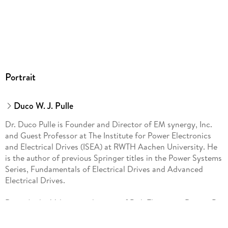
Portrait
Duco W. J. Pulle
Dr. Duco Pulle is Founder and Director of EM synergy, Inc.
and Guest Professor at The Institute for Power Electronics
and Electrical Drives (ISEA) at RWTH Aachen University. He
is the author of previous Springer titles in the Power Systems
Series, Fundamentals of Electrical Drives and Advanced
Electrical Drives.
Dr. ir. André Veltman is director of Piak Electronic Design B.
V. in the Netherlands and (co-)author of two other Springer
titles on Electrical Drives.