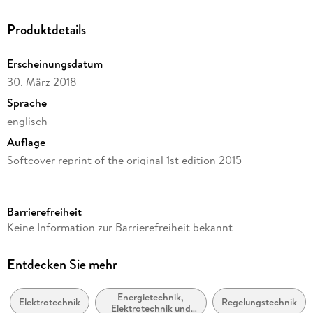
Introduction. - Drive Principles and Development. - Module 1:
Lab Sessions. - Module 2: Lab Sessions. - Module 3: Lab
Produktdetails
Sessions. - VisSim Based Case Studies. - PLECS Based PIL
Case Studies.
Erscheinungsdatum
30. März 2018
Sprache
englisch
Auflage
Softcover reprint of the original 1st edition 2015
Seitenanzahl
436
Barrierefreiheit
Reihe
Keine Information zur Barrierefreiheit bekannt
Energy (R0)
Autor/Autorin
Entdecken Sie mehr
Duco W. J. Pulle, Pete Darnell, André Veltman
Energietechnik,
Verlag/Hersteller
Elektrotechnik
Regelungstechnik
Elektrotechnik und