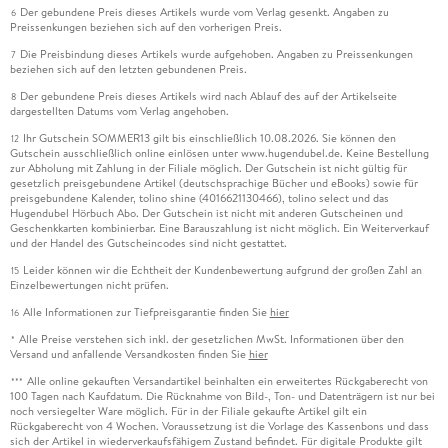
Der gebundene Preis dieses Artikels wurde vom Verlag gesenkt. Angaben zu
6
Preissenkungen beziehen sich auf den vorherigen Preis.
Die Preisbindung dieses Artikels wurde aufgehoben. Angaben zu Preissenkungen
7
beziehen sich auf den letzten gebundenen Preis.
Der gebundene Preis dieses Artikels wird nach Ablauf des auf der Artikelseite
8
dargestellten Datums vom Verlag angehoben.
Ihr Gutschein SOMMER13 gilt bis einschließlich 10.08.2026. Sie können den
12
Gutschein ausschließlich online einlösen unter www.hugendubel.de. Keine Bestellung
zur Abholung mit Zahlung in der Filiale möglich. Der Gutschein ist nicht gültig für
gesetzlich preisgebundene Artikel (deutschsprachige Bücher und eBooks) sowie für
preisgebundene Kalender, tolino shine (4016621130466), tolino select und das
Hugendubel Hörbuch Abo. Der Gutschein ist nicht mit anderen Gutscheinen und
Geschenkkarten kombinierbar. Eine Barauszahlung ist nicht möglich. Ein Weiterverkauf
und der Handel des Gutscheincodes sind nicht gestattet.
Leider können wir die Echtheit der Kundenbewertung aufgrund der großen Zahl an
15
Einzelbewertungen nicht prüfen.
Alle Informationen zur Tiefpreisgarantie finden Sie
hier
16
Alle Preise verstehen sich inkl. der gesetzlichen MwSt. Informationen über den
*
Versand und anfallende Versandkosten finden Sie
hier
Alle online gekauften Versandartikel beinhalten ein erweitertes Rückgaberecht von
***
100 Tagen nach Kaufdatum. Die Rücknahme von Bild-, Ton- und Datenträgern ist nur bei
noch versiegelter Ware möglich. Für in der Filiale gekaufte Artikel gilt ein
Rückgaberecht von 4 Wochen. Voraussetzung ist die Vorlage des Kassenbons und dass
sich der Artikel in wiederverkaufsfähigem Zustand befindet. Für digitale Produkte gilt