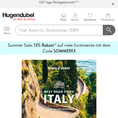
Abholung in über 100 Filialen
Filiale
Konto
Merkzettel
Warenkorb
Hugendubel
Menu
Summer Sale:
13% Rabatt
auf viele Sortimente mit dem
12
mehr
Code
SOMMER13
erfahren