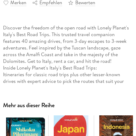
Merken
Empfehlen
Bewerten
Discover the freedom of the open road with Lonely Planet's
Italy's Best Road Trips. This trusted travel companion
features 40 amazing drives, from 3-day escapes to 3-week
adventures. Feel inspired by the Tuscan landscape, gaze
across the Amalfi Coast and take in the majesty of the
Dolomites. Get to Italy, rent a car, and hit the road!
Inside Lonely Planet's Italy's Best Road Trips:
Itineraries for classic road trips plus other lesser-known
drives with expert advice to pick the routes that suit your
interests and needs
Full-colour route maps - easy-to-read, detailed directions
Detours - delightful diversions to see Italy's highlights along
Mehr aus dieser Reihe
the way
Link Your Trip - cruise from one driving route to the next
Insider tips - get around like a local, avoid trouble spots and
be safe on the road - local driving rules, parking, toll roads
Stretch Your Legs - the best things to do outside the car