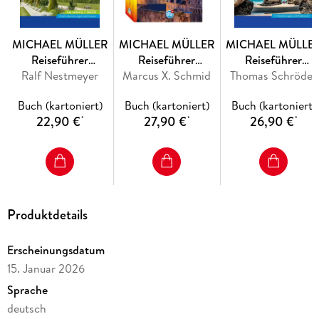
MICHAEL MÜLLER
MICHAEL MÜLLER
MICHAEL MÜLLE
Reiseführer
Reiseführer
Reiseführer
Ralf Nestmeyer
Normandie
Marcus X. Schmid
Bretagne
Thomas Schröder
Nordspanien
Buch (kartoniert)
Buch (kartoniert)
Buch (kartoniert)
22,90 €
27,90 €
26,90 €
*
*
*
Produktdetails
Erscheinungsdatum
15. Januar 2026
Sprache
deutsch