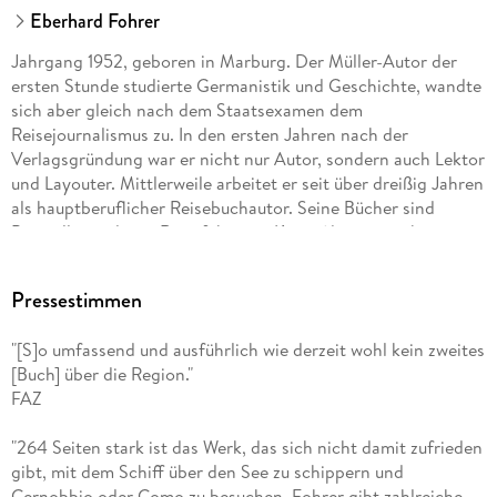
Eberhard Fohrer
Jahrgang 1952, geboren in Marburg. Der Müller-Autor der
ersten Stunde studierte Germanistik und Geschichte, wandte
sich aber gleich nach dem Staatsexamen dem
Reisejournalismus zu. In den ersten Jahren nach der
Verlagsgründung war er nicht nur Autor, sondern auch Lektor
und Layouter. Mittlerweile arbeitet er seit über dreißig Jahren
als hauptberuflicher Reisebuchautor. Seine Bücher sind
Bestseller und sein Reiseführer zu Kreta (der inzwischen in
der 21. Auflage vorliegt) gilt unter Griechenlandkennern als
»Kreta-Bibel«.
Pressestimmen
"[S]o umfassend und ausführlich wie derzeit wohl kein zweites
[Buch] über die Region."
FAZ
"264 Seiten stark ist das Werk, das sich nicht damit zufrieden
gibt, mit dem Schiff über den See zu schippern und
Cernobbio oder Como zu besuchen. Fohrer gibt zahlreiche