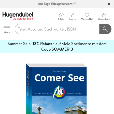
100 Tage Rückgaberecht***
Abholung in über 100 Filialen
Filiale
Konto
Merkzettel
Warenkorb
Hugendubel
Menu
Summer Sale:
13% Rabatt
auf viele Sortimente mit dem
12
mehr
Code
SOMMER13
erfahren