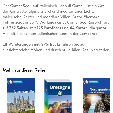
Der
Comer See
- auf Italienisch
Lago di Como
- ist ein Ort
der Kontraste: alpine Gipfel und mediterranes Licht,
malerische Dörfer und mondäne Villen. Autor
Eberhard
Fohrer
zeigt in der
5. Auflage
seines Comer See Reiseführers
auf
252 Seiten
, mit
128 Farbfotos
und
44 Karten
, die ganze
Vielfalt dieses oberitalienischen Sees in der
Lombardei
.
Elf Wanderungen mit GPS-Tracks
führen Sie auf
aussichtsreiche Höhen und durch stille Täler. Dazu verrät der
Reiseführer zahlreiche Geheimtipps Comer See - von
Restaurants und Unterkünften
bis zu ökologisch und regional
arbeitenden Betrieben. Alles wurde vor Ort
akribisch
Mehr aus dieser Reihe
recherchiert
und
persönlich getestet
.