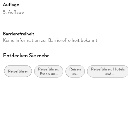
Auflage
5. Auflage
Seitenanzahl
252
Barrierefreiheit
Reihe
Keine Information zur Barrierefreiheit bekannt
MM-Reisen
Autor/Autorin
Entdecken Sie mehr
Eberhard Fohrer
Reiseführer:
Reisen
Reiseführer: Hotels
Verlag/Hersteller
Reiseführer
Essen und
und
und
Müller, Michael GmbH
Trinken
Urlaub
Urlaubsunterkünfte
Produktart
kartoniert
Abbildungen
128 Farbfotos
Gewicht
356 g