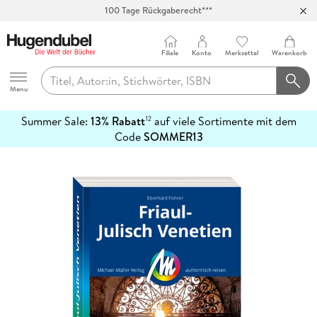
100 Tage Rückgaberecht***
Abholung in über 100 Filialen
Filiale
Konto
Merkzettel
Warenkorb
Hugendubel
Menu
Summer Sale:
13% Rabatt
auf viele Sortimente mit dem
12
mehr
Code
SOMMER13
erfahren