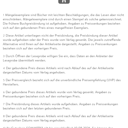
Mängelexemplare sind Bücher mit leichten Beschädigungen, die das Lesen aber nicht
1
einschränken. Mängelexemplare sind durch einen Stempel als solche gekennzeichnet.
Die frühere Buchpreisbindung ist aufgehoben. Angaben zu Preissenkungen beziehen
sich auf den gebundenen Preis eines mangelfreien Exemplars.
Diese Artikel unterliegen nicht der Preisbindung, die Preisbindung dieser Artikel
2
wurde aufgehoben oder der Preis wurde vom Verlag gesenkt. Die jeweils zutreffende
Alternative wird Ihnen auf der Artikelseite dargestellt. Angaben zu Preissenkungen
beziehen sich auf den vorherigen Preis.
Durch Öffnen der Leseprobe willigen Sie ein, dass Daten an den Anbieter der
3
Leseprobe übermittelt werden.
Der gebundene Preis dieses Artikels wird nach Ablauf des auf der Artikelseite
4
dargestellten Datums vom Verlag angehoben.
Der Preisvergleich bezieht sich auf die unverbindliche Preisempfehlung (UVP) des
5
Herstellers.
Der gebundene Preis dieses Artikels wurde vom Verlag gesenkt. Angaben zu
6
Preissenkungen beziehen sich auf den vorherigen Preis.
Die Preisbindung dieses Artikels wurde aufgehoben. Angaben zu Preissenkungen
7
beziehen sich auf den letzten gebundenen Preis.
Der gebundene Preis dieses Artikels wird nach Ablauf des auf der Artikelseite
8
dargestellten Datums vom Verlag angehoben.
Ihr Gutschein SOMMER13 gilt bis einschließlich 10.08.2026. Sie können den