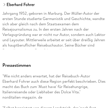
Eberhard Fohrer
Jahrgang 1952, geboren in Marburg. Der Müller-Autor der
ersten Stunde studierte Germanistik und Geschichte, wandte
sich aber gleich nach dem Staatsexamen dem
Reisejournalismus zu. In den ersten Jahren nach der
Verlagsgründung war er nicht nur Autor, sondern auch Lektor
und Layouter. Mittlerweile arbeitet er seit über dreißig Jahren
als hauptberuflicher Reisebuchautor. Seine Bücher sind
Bestseller und sein Reiseführer zu Kreta (der inzwischen in
der 21. Auflage vorliegt) gilt unter Griechenlandkennern als
»Kreta-Bibel«.
Pressestimmen
"Wie nicht anders erwartet, hat der Reisebuch-Autor
Eberhard Fohrer auch diese Region perfekt beschrieben. Dies
macht das Buch zum 'Must have' für Reisehungrige,
Italienreisende oder Liebhaber des Dolce Vita."
norditalien-magazin. de
"Selbst begeistert von diesem Landstrich, der 'noch fast