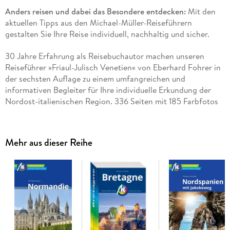
Anders reisen und dabei das Besondere entdecken:
Mit den
aktuellen Tipps aus den Michael-Müller-Reiseführern
gestalten Sie Ihre Reise individuell, nachhaltig und sicher.
30 Jahre Erfahrung als Reisebuchautor machen unseren
Reiseführer »Friaul-Julisch Venetien« von Eberhard Fohrer in
der sechsten Auflage zu einem umfangreichen und
informativen Begleiter für Ihre individuelle Erkundung der
Nordost-italienischen Region. 336 Seiten mit 185 Farbfotos
vermitteln die Vielfalt und Schönheit dieses Landstrichs.
Dank 32 Karten inklusive Überblickskarte der Region sowie
doppelseitiger Übersicht von Triest mit 19 Hotels, acht Bars
Mehr aus dieser Reihe
und Clubs sowie 34 Restaurants und Cafés kennen Sie sich so
gut aus wie die Einheimischen. Neun detailliert beschriebene
Wanderungen und Touren erschließen die Region. Zahlreiche
eingestreute Kurz-Essays vermitteln interessante
Hintergrundinformationen. Ökologisch, regional und
nachhaltig wirtschaftende Betriebe sind hervorgehoben. Eine
Vielzahl an bewährten Geheimtipps des Autors weist auf
versteckte Perlen abseits ausgetretener Pfade hin.