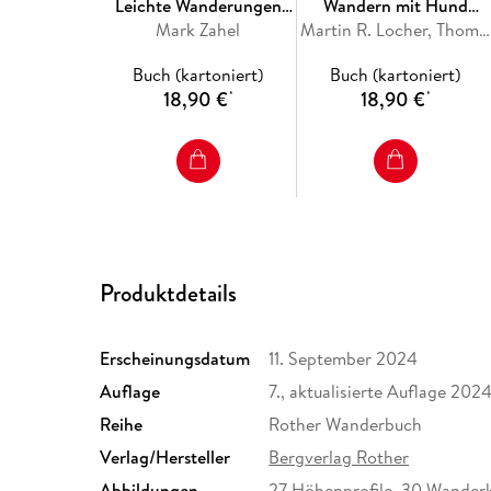
Leichte Wanderungen
Wandern mit Hund
Südtirol - Vinschgau,
Mark Zahel
Bayerische Alpen
Martin R. Locher, Thomas Rettstatt
Meraner und Bozner
Buch (kartoniert)
Buch (kartoniert)
Land
18,90 €
18,90 €
*
*
Produktdetails
Erscheinungsdatum
11. September 2024
Auflage
7., aktualisierte Auflage 202
Reihe
Rother Wanderbuch
Verlag/Hersteller
Bergverlag Rother
Abbildungen
27 Höhenprofile, 30 Wander