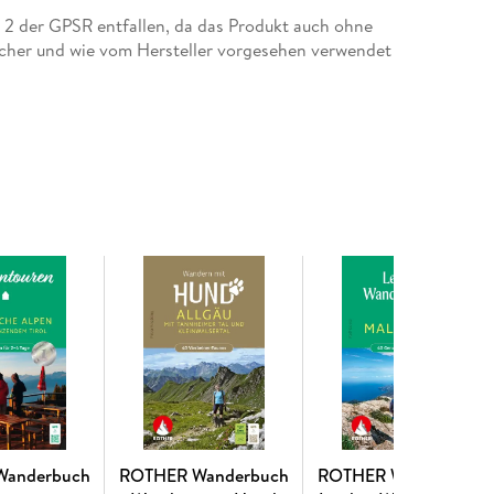
 den Erlebnispfad Rettenberg und den Auwaldpfad
tz 2 der GPSR entfallen, da das Produkt auch ohne
stobel werden Kinder begeistern.
cher und wie vom Hersteller vorgesehen verwendet
t und zur Gehzeit sowie die »Highlights« für
ch werden Infos zur Kinderwagen- und
it Bahn und Bus gegeben. Detaillierte
arten und GPS-Daten zum Download machen das
ier, erklärt den Kindern Naturphänomene und
Kategorie Reisen mit Kindern!
Wanderbuch
ROTHER Wanderbuch
ROTHER Wanderbuch