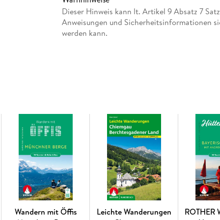
den Besler, und spannende Erlebniswege, wie
Dieser Hinweis kann lt. Artikel 9 Absatz 7 Sa
in Füssen. Auch die Breitachklamm und der Ei
Anweisungen und Sicherheitsinformationen si
werden kann.
Altersempfehlungen, Angaben zur Schwierigkei
Kinder helfen bei der Tourenauswahl. Zusätzli
Barfußtauglichkeit sowie zur Erreichbarkeit m
Wegbeschreibungen, Fotos, Höhenprofile, K
Wandern einfach. »Rothi«, das kleine Murmelt
Besonderheiten.
Ausgezeichnet mit dem ITB BuchAward in der 
Wandern mit Öffis
Leichte Wanderungen
ROTHER 