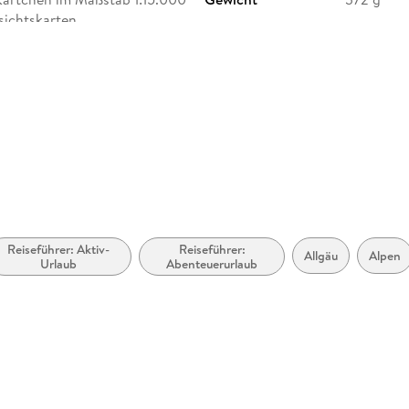
sichtskarten
ISBN
9783763
ltenring 236, 82260
ther.de
Reiseführer: Aktiv-
Reiseführer:
Allgäu
Alpen
Urlaub
Abenteuerurlaub