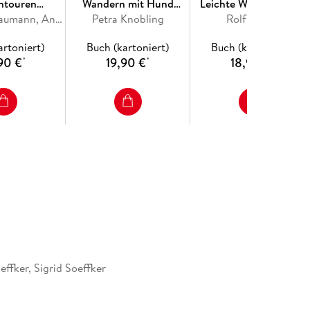
ntouren
Wandern mit Hund
Leichte Wanderungen
e Alpen mit
Franziska Baumann, Antje Sommer
Allgäu. mit Tannheimer
Petra Knobling
Mallorca. 40
Rolf Goetz
ndem Tirol
Tal und Kleinwalsertal.
Genusswanderungen
artoniert)
Buch (kartoniert)
Buch (kartoniert)
40 Vierbeiner-Touren
90 €
19,90 €
18,90 €
*
*
*
ffker, Sigrid Soeffker