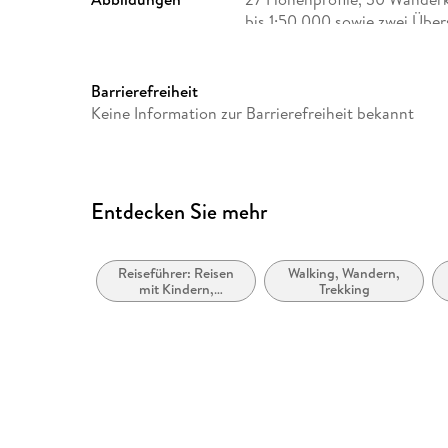
bis 1:50.000 sowie zwei Über
Größe (L/B/H)
199/125/14 mm
Herstelleradresse
Bergverlag Rother GmbH, Ke
Barrierefreiheit
Oberhaching, bergverlag@ro
Keine Information zur Barrierefreiheit bekannt
Entdecken Sie mehr
Reiseführer: Reisen
Walking, Wandern,
mit Kindern,
Trekking
Familienurlaub