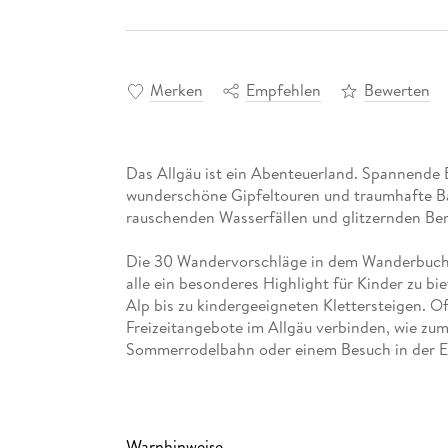
Merken
Empfehlen
Bewerten
Das Allgäu ist ein Abenteuerland. Spannende E
wunderschöne Gipfeltouren und traumhafte Ba
rauschenden Wasserfällen und glitzernden Be
Die 30 Wandervorschläge in dem Wanderbuch 
alle ein besonderes Highlight für Kinder zu b
Alp bis zu kindergeeigneten Klettersteigen. Of
Freizeitangebote im Allgäu verbinden, wie zum 
Sommerrodelbahn oder einem Besuch in der Er
bietet zahlreiche weitere Freizeit- und Schlech
Eduard und Sigrid Soeffker stellen in ihrem 
Wanderungen für die ganze Familie vor: richti
Warnhinweise