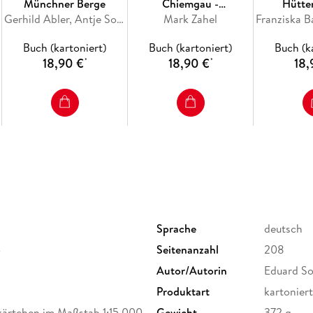
Münchner Berge
Chiemgau -
Hütte
Gerhild Abler, Antje Sommer
Berchtesgadener Land
Mark Zahel
Bayerisch
angrenze
Buch (kartoniert)
Buch (kartoniert)
Buch (k
18,90 €
18,90 €
18,
*
*
Sprache
deutsch
4
Seitenanzahl
208
Autor/Autorin
Eduard Soe
Produktart
kartoniert
kärtchen im Maßstab 1:15.000
Gewicht
372 g