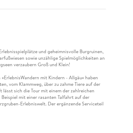
rlebnisspielplätze und geheimnisvolle Burgruinen,
rfußwiesen sowie unzählige Spielmöglichkeiten an
rgseen verzaubern Groß und Klein!
»ErlebnisWandern mit Kindern - Allgäu« haben
ieten, vom Klammweg, über zu zahme Tiere auf der
t lässt sich die Tour mit einem der zahlreichen
Beispiel mit einer rasanten Talfahrt auf der
zgruben-Erlebniswelt. Der ergänzende Serviceteil
twettertipps.
Erlebniswanderbuch von Kindern getestete
ge Bergtouren, wie etwa auf den Hohen Ifen oder