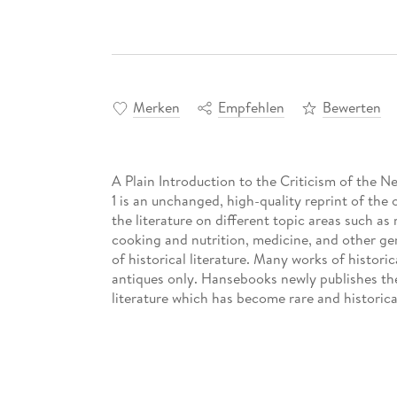
Merken
Empfehlen
Bewerten
A Plain Introduction to the Criticism of the N
1 is an unchanged, high-quality reprint of the 
the literature on different topic areas such as
cooking and nutrition, medicine, and other ge
of historical literature. Many works of historic
antiques only. Hansebooks newly publishes the
literature which has become rare and historica