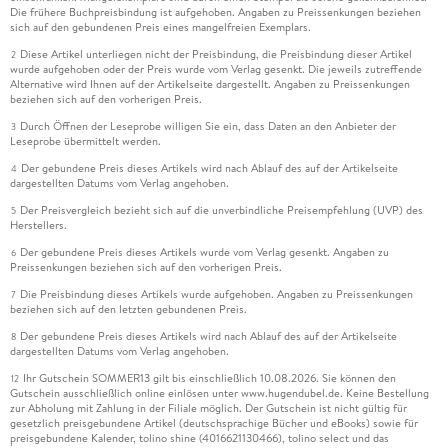
Die frühere Buchpreisbindung ist aufgehoben. Angaben zu Preissenkungen beziehen
sich auf den gebundenen Preis eines mangelfreien Exemplars.
Diese Artikel unterliegen nicht der Preisbindung, die Preisbindung dieser Artikel
2
wurde aufgehoben oder der Preis wurde vom Verlag gesenkt. Die jeweils zutreffende
Alternative wird Ihnen auf der Artikelseite dargestellt. Angaben zu Preissenkungen
beziehen sich auf den vorherigen Preis.
Durch Öffnen der Leseprobe willigen Sie ein, dass Daten an den Anbieter der
3
Leseprobe übermittelt werden.
Der gebundene Preis dieses Artikels wird nach Ablauf des auf der Artikelseite
4
dargestellten Datums vom Verlag angehoben.
Der Preisvergleich bezieht sich auf die unverbindliche Preisempfehlung (UVP) des
5
Herstellers.
Der gebundene Preis dieses Artikels wurde vom Verlag gesenkt. Angaben zu
6
Preissenkungen beziehen sich auf den vorherigen Preis.
Die Preisbindung dieses Artikels wurde aufgehoben. Angaben zu Preissenkungen
7
beziehen sich auf den letzten gebundenen Preis.
Der gebundene Preis dieses Artikels wird nach Ablauf des auf der Artikelseite
8
dargestellten Datums vom Verlag angehoben.
Ihr Gutschein SOMMER13 gilt bis einschließlich 10.08.2026. Sie können den
12
Gutschein ausschließlich online einlösen unter www.hugendubel.de. Keine Bestellung
zur Abholung mit Zahlung in der Filiale möglich. Der Gutschein ist nicht gültig für
gesetzlich preisgebundene Artikel (deutschsprachige Bücher und eBooks) sowie für
preisgebundene Kalender, tolino shine (4016621130466), tolino select und das