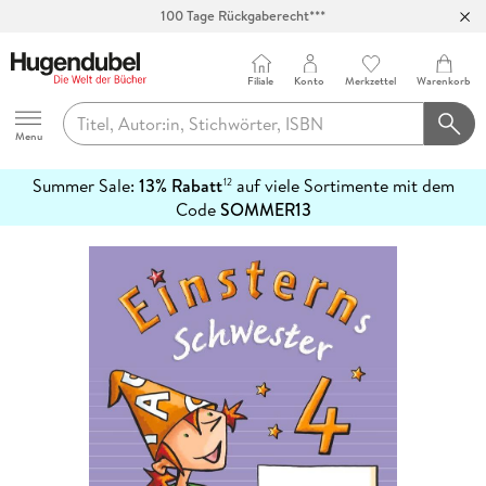
100 Tage Rückgaberecht***
Abholung in über 100 Filialen
Filiale
Konto
Merkzettel
Warenkorb
Hugendubel
Menu
Summer Sale:
13% Rabatt
auf viele Sortimente mit dem
12
mehr
Code
SOMMER13
erfahren