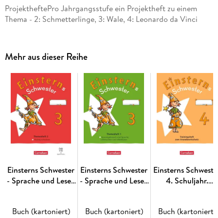
ProjektheftePro Jahrgangsstufe ein Projektheft zu einem
Thema - 2: Schmetterlinge, 3: Wale, 4: Leonardo da Vinci
Mehr aus dieser Reihe
Einsterns Schwester
Einsterns Schwester
Einsterns Schweste
- Sprache und Lesen
- Sprache und Lesen
4. Schuljahr.
3. Schuljahr.
3. Schuljahr.
Trainingsheft zum
Themenheft 2 -
Themenheft 1 -
Grundwortschatz 
Buch (kartoniert)
Buch (kartoniert)
Buch (kartoniert)
Richtig Schreiben -
Sprache
Verbrauchsmateria