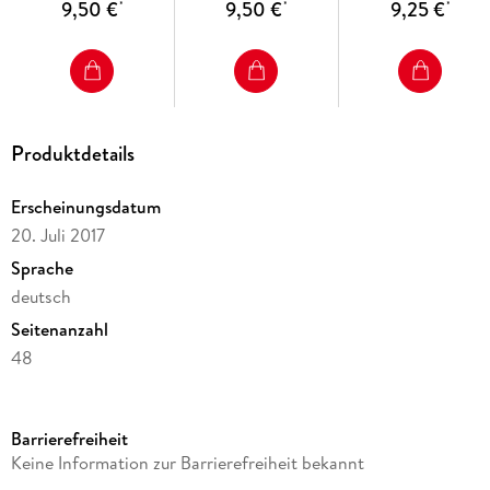
9,50 €
9,50 €
9,25 €
*
*
*
Verbrauchsmaterial
untersuchen -
Verbrauchsmaterial
Produktdetails
Erscheinungsdatum
20. Juli 2017
Sprache
deutsch
Seitenanzahl
48
Reihe
Einsterns Schwester - Sprache und Lesen - Neubearbeitung
Barrierefreiheit
Herausgegeben von
Keine Information zur Barrierefreiheit bekannt
Roland Bauer, Jutta Maurach