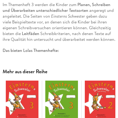
Im Themenheft 3 werden die Kinder zum
Planen, Schreiben
und Überarbeiten unterschiedlicher Textsorten
angeregt und
angeleitet. Die Seiten von
Einsterns Schwester
geben dazu
viele Beispieltexte vor, an denen sich die Kinder bei ihren
eigenen Schreibversuchen orientieren können. Gleichzeitig
bieten die
Leitfäden
Schreibkriterien, nach denen Texte auf
ihre Qualität hin untersucht und überarbeitet werden können.
Das bieten Lolas Themenhefte:
Überschaubare Lernportionen zum selbstständigen Lernen
Anregungen für gemeinsames Handeln und Besprechen
Mehr aus dieser Reihe
3-fach differenzierte Aufgaben auf den Pflicht- und
Wahlseiten
Ausgewiesenes Merkwissen
Aufgaben zur Medienkompetenz
Einsterns Schwester
ist in Lernportionen gegliedert und
ermöglicht es den Kindern so, sich Inhalte und Wissen