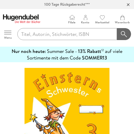
100 Tage Rückgaberecht***
Abholung in über 100 Filialen
Filiale
Konto
Merkzettel
Warenkorb
Hugendubel
Menu
Nur noch heute:
Summer Sale -
13% Rabatt
auf viele
12
mehr
Sortimente mit dem Code
SOMMER13
erfahren