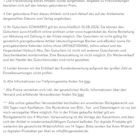
Die Preisbindung dieses Artikels wurde aufgehoben. Angaben zu Preissenkungen
7
beziehen sich auf den letzten gebundenen Preis.
Der gebundene Preis dieses Artikels wird nach Ablauf des auf der Artikelseite
8
dargestellten Datums vom Verlag angehoben.
Ihr Gutschein SOMMER13 gilt bis einschließlich 10.08.2026. Sie können den
12
Gutschein ausschließlich online einlösen unter www.hugendubel.de. Keine Bestellung
zur Abholung mit Zahlung in der Filiale möglich. Der Gutschein ist nicht gültig für
gesetzlich preisgebundene Artikel (deutschsprachige Bücher und eBooks) sowie für
preisgebundene Kalender, tolino shine (4016621130466), tolino select und das
Hugendubel Hörbuch Abo. Der Gutschein ist nicht mit anderen Gutscheinen und
Geschenkkarten kombinierbar. Eine Barauszahlung ist nicht möglich. Ein Weiterverkauf
und der Handel des Gutscheincodes sind nicht gestattet.
Leider können wir die Echtheit der Kundenbewertung aufgrund der großen Zahl an
15
Einzelbewertungen nicht prüfen.
Alle Informationen zur Tiefpreisgarantie finden Sie
hier
16
Alle Preise verstehen sich inkl. der gesetzlichen MwSt. Informationen über den
*
Versand und anfallende Versandkosten finden Sie
hier
Alle online gekauften Versandartikel beinhalten ein erweitertes Rückgaberecht von
***
100 Tagen nach Kaufdatum. Die Rücknahme von Bild-, Ton- und Datenträgern ist nur bei
noch versiegelter Ware möglich. Für in der Filiale gekaufte Artikel gilt ein
Rückgaberecht von 4 Wochen. Voraussetzung ist die Vorlage des Kassenbons und dass
sich der Artikel in wiederverkaufsfähigem Zustand befindet. Für digitale Produkte gilt
weiterhin die gesetzliche Widerrufsfrist von 14 Tagen. Bitte senden Sie Ihren Widerruf
zu digitalen Produkten per Mail an info@hugendubel.de.