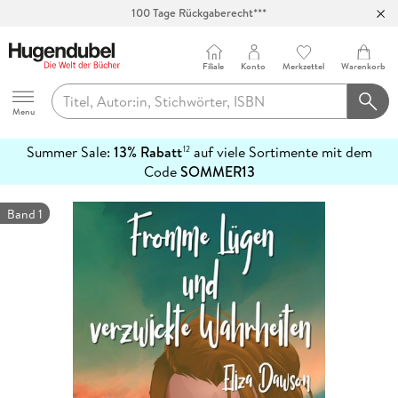
100 Tage Rückgaberecht***
Abholung in über 100 Filialen
Filiale
Konto
Merkzettel
Warenkorb
Hugendubel
Menu
Summer Sale:
13% Rabatt
auf viele Sortimente mit dem
12
mehr
Code
SOMMER13
erfahren
Band 1