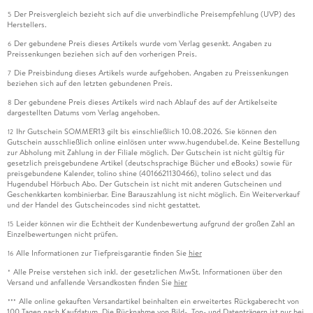
Der Preisvergleich bezieht sich auf die unverbindliche Preisempfehlung (UVP) des
5
Herstellers.
Der gebundene Preis dieses Artikels wurde vom Verlag gesenkt. Angaben zu
6
Preissenkungen beziehen sich auf den vorherigen Preis.
Die Preisbindung dieses Artikels wurde aufgehoben. Angaben zu Preissenkungen
7
beziehen sich auf den letzten gebundenen Preis.
Der gebundene Preis dieses Artikels wird nach Ablauf des auf der Artikelseite
8
dargestellten Datums vom Verlag angehoben.
Ihr Gutschein SOMMER13 gilt bis einschließlich 10.08.2026. Sie können den
12
Gutschein ausschließlich online einlösen unter www.hugendubel.de. Keine Bestellung
zur Abholung mit Zahlung in der Filiale möglich. Der Gutschein ist nicht gültig für
gesetzlich preisgebundene Artikel (deutschsprachige Bücher und eBooks) sowie für
preisgebundene Kalender, tolino shine (4016621130466), tolino select und das
Hugendubel Hörbuch Abo. Der Gutschein ist nicht mit anderen Gutscheinen und
Geschenkkarten kombinierbar. Eine Barauszahlung ist nicht möglich. Ein Weiterverkauf
und der Handel des Gutscheincodes sind nicht gestattet.
Leider können wir die Echtheit der Kundenbewertung aufgrund der großen Zahl an
15
Einzelbewertungen nicht prüfen.
Alle Informationen zur Tiefpreisgarantie finden Sie
hier
16
Alle Preise verstehen sich inkl. der gesetzlichen MwSt. Informationen über den
*
Versand und anfallende Versandkosten finden Sie
hier
Alle online gekauften Versandartikel beinhalten ein erweitertes Rückgaberecht von
***
100 Tagen nach Kaufdatum. Die Rücknahme von Bild-, Ton- und Datenträgern ist nur bei