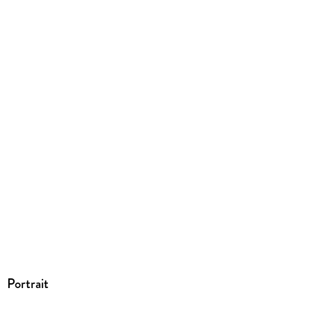
ISBN
9783756527427
Portrait