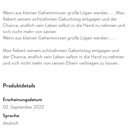
Wenn aus kleinen Geheimnissen große Lügen werden . . . Max
fiebert seinem achtzehnten Geburtstag entgegen und der
Chance, endlich sein Leben selbst in die Hand zu nehmen und
sich nicht mehr von seinen
Wenn aus kleinen Geheimnissen große Lügen werden . . .
Max fiebert seinem achtzehnten Geburtstag entgegen und
der Chance, endlich sein Leben selbst in die Hand zu nehmen
und sich nicht mehr von seinen Eltern verbiegen zu lassen.
Denn die wollen zwar nur sein Bestes, wissen jedoch nicht,
was Max sich wirklich wünscht.
Produktdetails
Oder dass er schwul ist.
Erscheinungsdatum
Den Mut, sich vor ihnen zu outen, bringt er auch mit
02. September 2022
achtzehn nicht auf, aber dafür traut er sich zum ersten Mal
abends in den Gay-Club Romeo&Romeo. Dort trifft er auf
Sprache
Nico - ein paar Jahre älter, charmant und verdammt gut
deutsch
aussehend. Es funkt gewaltig, doch für Max ist klar, dass Nico