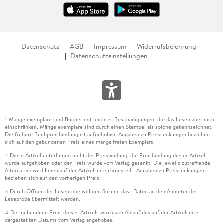
Datenschutz
AGB
Impressum
Widerrufsbelehrung
Datenschutzeinstellungen
Mängelexemplare sind Bücher mit leichten Beschädigungen, die das Lesen aber nicht
1
einschränken. Mängelexemplare sind durch einen Stempel als solche gekennzeichnet.
Die frühere Buchpreisbindung ist aufgehoben. Angaben zu Preissenkungen beziehen
sich auf den gebundenen Preis eines mangelfreien Exemplars.
Diese Artikel unterliegen nicht der Preisbindung, die Preisbindung dieser Artikel
2
wurde aufgehoben oder der Preis wurde vom Verlag gesenkt. Die jeweils zutreffende
Alternative wird Ihnen auf der Artikelseite dargestellt. Angaben zu Preissenkungen
beziehen sich auf den vorherigen Preis.
Durch Öffnen der Leseprobe willigen Sie ein, dass Daten an den Anbieter der
3
Leseprobe übermittelt werden.
Der gebundene Preis dieses Artikels wird nach Ablauf des auf der Artikelseite
4
dargestellten Datums vom Verlag angehoben.