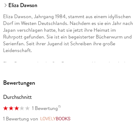
Eliza Dawson
Eliza Dawson, Jahrgang 1984, stammt aus einem idyllischen
Dorf im Westen Deutschlands. Nachdem es sie ein Jahr nach
Japan verschlagen hatte, hat sie jetzt ihre Heimat im
Ruhrpott gefunden. Sie ist ein begeisterter Bücherwurm und
Serienfan. Seit ihrer Jugend ist Schreiben ihre große
Leidenschaft.
Eliza Dawson schreibt Gay Romance pur. Hier stehen Liebe
und Herzschmerz im Mittelpunkt und es knistert manchmal
auch ein bisschen mehr.
Bewertungen
Durchschnitt
15
1 Bewertung
1 Bewertung
von
LovelyBooks