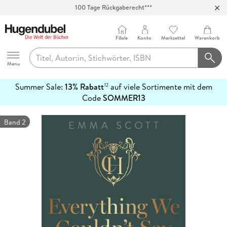
100 Tage Rückgaberecht***
Abholung in über 100 Filialen
Filiale
Konto
Merkzettel
Warenkorb
Hugendubel
Menu
Summer Sale:
13% Rabatt
auf viele Sortimente mit dem
12
mehr
Code
SOMMER13
erfahren
Band 2