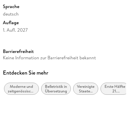
Sprache
deutsch
Auflage
1. Aufl. 2027
Seitenanzahl
416
Barrierefreiheit
Altersempfehlung
Keine Information zur Barrierefreiheit bekannt
ab 16 Jahre
Reihe
Entdecken Sie mehr
Castle Hill Academy, 2
Moderne und
Belletristik in
Vereinigte
Erste Hälfte
Autor/Autorin
zeitgenössische
Übersetzung
Staaten
21.
Emma Scott
Liebesromane
von
Jahrhundert
Amerika,
(ca. 2000
Übersetzung
USA
bis ca.
2050)
Inka Marter
Verlag/Hersteller
LYX