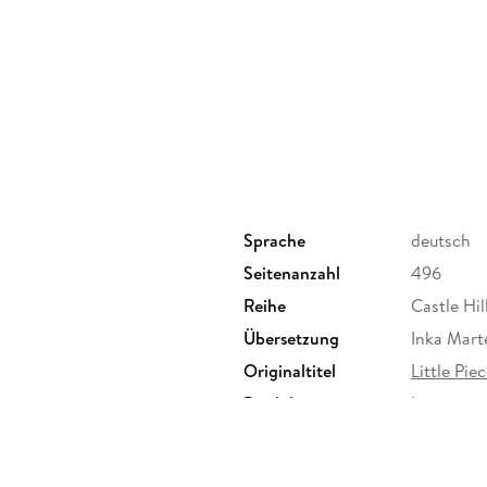
Sprache
deutsch
Seitenanzahl
496
Reihe
Castle Hil
Übersetzung
Inka Mart
Originaltitel
Little Pie
Produktart
kartoniert
Sonstiges
Großforma
Herstelleradresse
Bastei Lü