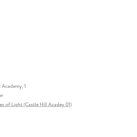
l Academy, 1
er
ces of Light (Castle Hill Acadey 01)
tiges Paperback. Klappenbroschur
bbe AG, Schanzenstr. 6-20, 51063 Köln,