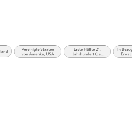
produktsi
Vereinigte Staaten
Erste Hälfte 21.
In Bezug
sland
von Amerika, USA
Jahrhundert (ca.
Erwac
2000 bis ca. 2050)
(New A