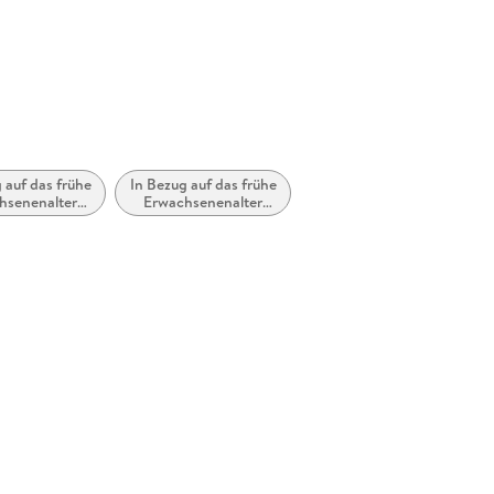
cherheit@bastei-luebbe.de
 auf das frühe
In Bezug auf das frühe
hsenenalter
Erwachsenenalter
dult, Young
(New Adult)
Adult)