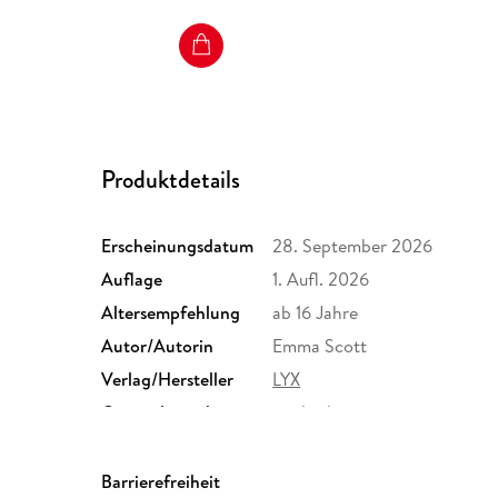
Produktdetails
Erscheinungsdatum
28. September 2026
Auflage
1. Aufl. 2026
Altersempfehlung
ab 16 Jahre
Autor/Autorin
Emma Scott
Verlag/Hersteller
LYX
Originalsprache
englisch
Größe (L/B/H)
215/135/36 mm
ISBN
9783736326972
Barrierefreiheit