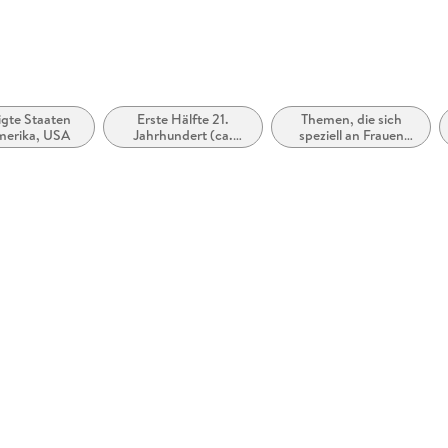
igte Staaten
Erste Hälfte 21.
Themen, die sich
merika, USA
Jahrhundert (ca.
speziell an Frauen
2000 bis ca. 2050)
und/oder Mädchen
richten