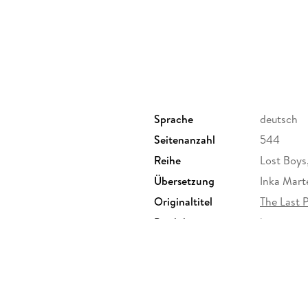
Sprache
deutsch
Seitenanzahl
544
Reihe
Lost Boys
Übersetzung
Inka Mart
Originaltitel
The Last P
Produktart
kartoniert
Größe (L/B/H)
220/135/
Klappenbroschur
ISBN
97837363
r. 6-20, 51063 Köln,
ebbe.de