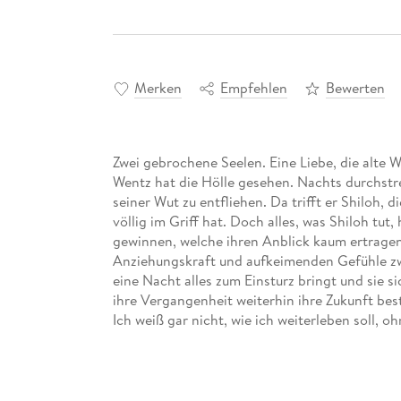
Merken
Empfehlen
Bewerten
Zwei gebrochene Seelen. Eine Liebe, die alte W
Wentz hat die Hölle gesehen. Nachts durchstr
seiner Wut zu entfliehen. Da trifft er Shiloh, d
völlig im Griff hat. Doch alles, was Shiloh tut,
gewinnen, welche ihren Anblick kaum ertragen 
Anziehungskraft und aufkeimenden Gefühle zwis
eine Nacht alles zum Einsturz bringt und sie s
ihre Vergangenheit weiterhin ihre Zukunft be
Ich weiß gar nicht, wie ich weiterleben soll,
LOVEDas bewegende Finale der LOST-BOYS-Tr