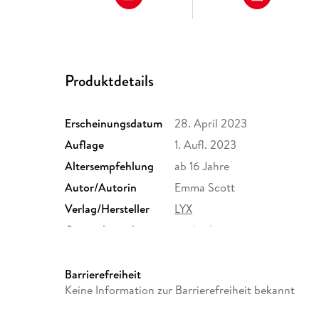
Produktdetails
Erscheinungsdatum
28. April 2023
Auflage
1. Aufl. 2023
Altersempfehlung
ab 16 Jahre
Autor/Autorin
Emma Scott
Verlag/Hersteller
LYX
Originalsprache
englisch
Gewicht
650 g
Sonstiges
Großformatiges Paperback. 
Barrierefreiheit
Keine Information zur Barrierefreiheit bekannt
Herstelleradresse
Bastei Lübbe AG, Schanzenst
produktsicherheit@bastei-lu