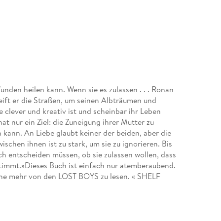
unden heilen kann. Wenn sie es zulassen . . . Ronan
eift er die Straßen, um seinen Albträumen und
ie clever und kreativ ist und scheinbar ihr Leben
 hat nur ein Ziel: die Zuneigung ihrer Mutter zu
kann. An Liebe glaubt keiner der beiden, aber die
chen ihnen ist zu stark, um sie zu ignorieren. Bis
ich entscheiden müssen, ob sie zulassen wollen, dass
stimmt.»Dieses Buch ist einfach nur atemberaubend.
 ohne mehr von den LOST BOYS zu lesen. « SHELF
ilogie