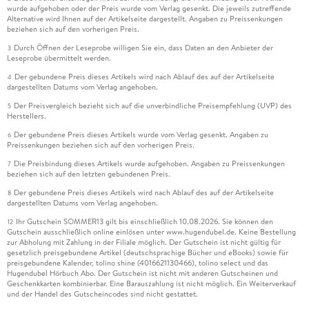
wurde aufgehoben oder der Preis wurde vom Verlag gesenkt. Die jeweils zutreffende
Alternative wird Ihnen auf der Artikelseite dargestellt. Angaben zu Preissenkungen
beziehen sich auf den vorherigen Preis.
Durch Öffnen der Leseprobe willigen Sie ein, dass Daten an den Anbieter der
3
Leseprobe übermittelt werden.
Der gebundene Preis dieses Artikels wird nach Ablauf des auf der Artikelseite
4
dargestellten Datums vom Verlag angehoben.
Der Preisvergleich bezieht sich auf die unverbindliche Preisempfehlung (UVP) des
5
Herstellers.
Der gebundene Preis dieses Artikels wurde vom Verlag gesenkt. Angaben zu
6
Preissenkungen beziehen sich auf den vorherigen Preis.
Die Preisbindung dieses Artikels wurde aufgehoben. Angaben zu Preissenkungen
7
beziehen sich auf den letzten gebundenen Preis.
Der gebundene Preis dieses Artikels wird nach Ablauf des auf der Artikelseite
8
dargestellten Datums vom Verlag angehoben.
Ihr Gutschein SOMMER13 gilt bis einschließlich 10.08.2026. Sie können den
12
Gutschein ausschließlich online einlösen unter www.hugendubel.de. Keine Bestellung
zur Abholung mit Zahlung in der Filiale möglich. Der Gutschein ist nicht gültig für
gesetzlich preisgebundene Artikel (deutschsprachige Bücher und eBooks) sowie für
preisgebundene Kalender, tolino shine (4016621130466), tolino select und das
Hugendubel Hörbuch Abo. Der Gutschein ist nicht mit anderen Gutscheinen und
Geschenkkarten kombinierbar. Eine Barauszahlung ist nicht möglich. Ein Weiterverkauf
und der Handel des Gutscheincodes sind nicht gestattet.