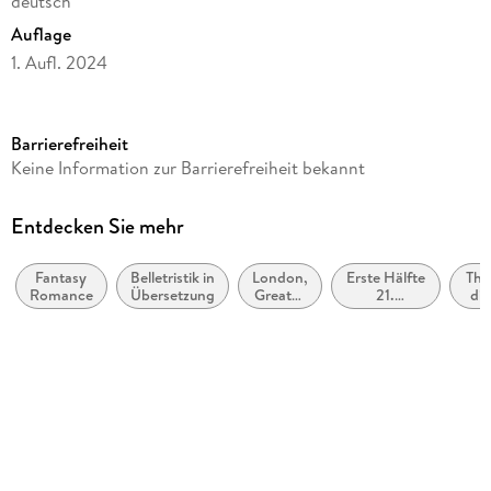
deutsch
Auflage
1. Aufl. 2024
Seitenanzahl
416
Barrierefreiheit
Altersempfehlung
Keine Information zur Barrierefreiheit bekannt
ab 16 Jahre
Reihe
Entdecken Sie mehr
Angels and Demons, 2
Fantasy
Belletristik in
London,
Erste Hälfte
The
Autor/Autorin
Romance
Übersetzung
Greater
21.
die
Emma Scott
London
Jahrhundert
spe
(ca. 2000
Übersetzung
bis ca.
Fr
2050)
und
Inka Marter
Mäd
ri
Verlag/Hersteller
LYX
Originaltitel