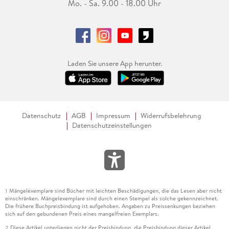
Mo. - Sa. 9.00 - 18.00 Uhr
Laden Sie unsere App herunter.
Datenschutz
AGB
Impressum
Widerrufsbelehrung
Datenschutzeinstellungen
Mängelexemplare sind Bücher mit leichten Beschädigungen, die das Lesen aber nicht
1
einschränken. Mängelexemplare sind durch einen Stempel als solche gekennzeichnet.
Die frühere Buchpreisbindung ist aufgehoben. Angaben zu Preissenkungen beziehen
sich auf den gebundenen Preis eines mangelfreien Exemplars.
Diese Artikel unterliegen nicht der Preisbindung, die Preisbindung dieser Artikel
2