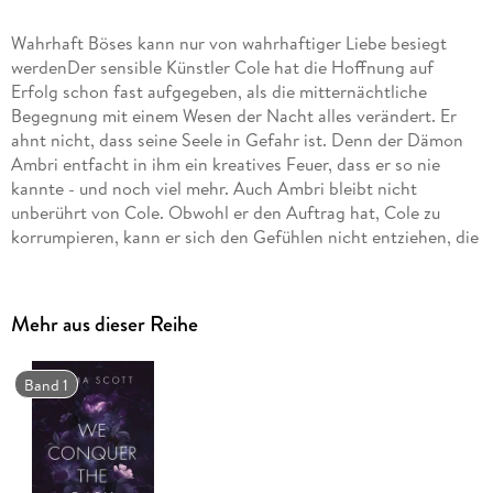
Wahrhaft Böses kann nur von wahrhaftiger Liebe besiegt
werdenDer sensible Künstler Cole hat die Hoffnung auf
Erfolg schon fast aufgegeben, als die mitternächtliche
Begegnung mit einem Wesen der Nacht alles verändert. Er
ahnt nicht, dass seine Seele in Gefahr ist. Denn der Dämon
Ambri entfacht in ihm ein kreatives Feuer, dass er so nie
kannte - und noch viel mehr. Auch Ambri bleibt nicht
unberührt von Cole. Obwohl er den Auftrag hat, Cole zu
korrumpieren, kann er sich den Gefühlen nicht entziehen, die
der junge Maler in ihm weckt. Aber den Mächten der
Finsternis wurde eine reine Seele versprochen, und sie
kommen, um diese einzufordern . . .»Diese betörende
Mehr aus dieser Reihe
Geschichte zweier gequälter Seelen, die miteinander Heilung
und Frieden finden, eine Geschichte, die all die komplizierten
und wundervollen Emotionen auslöst, die ich beim Lesen
Band 1
fühlen möchte. « SUNNY SHELLY READSAbschlussband der
ANGELS & DEMONS-Dilogie