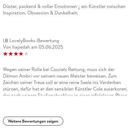
Düster, packend & voller Emotionen ¿ ein Künstler zwischen
Inspiration, Obsession & Dunkelheit.
LovelyBooks-Bewertung
Von hapedah
am
05.06.2025
Wegen seiner Rolle bei Casziels Rettung, muss sich der
Dämon Ambri vor seinem neuen Meister beweisen. Zum
Zeichen seiner Treue soll er eine reine Seele ins Verderben
stürzen, dafür hat er den sensiblen Künstler Cole auserkoren,
der nach seinem Studienabschluss in einer erfolglosen Phase
steckt und unter gewaltig Selbstzweifeln leidet. Kurz
nachdem ihm Ambri zum ersten Mal erschienen ist, erlebt
Cole einen kreativen Aufschwung, der ihm auf Anhieb
internationalen Ruhm und finanziellen Erfolg beschert.
Weitere Bewertungen zeigen
Gekrönt wird dieses Glück von den zarten Gefühlen, die sich