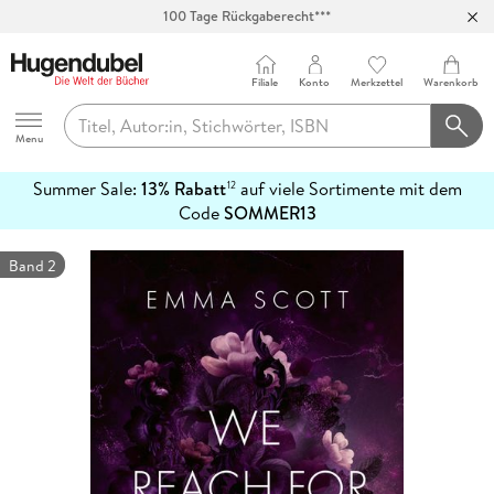
100 Tage Rückgaberecht***
Abholung in über 100 Filialen
Filiale
Konto
Merkzettel
Warenkorb
Hugendubel
Menu
Summer Sale:
13% Rabatt
auf viele Sortimente mit dem
12
mehr
Code
SOMMER13
erfahren
Band 2