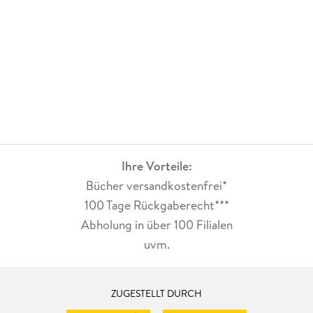
legen, woran es genau lag - hatte ich eventuell zu hohe
Erwartungen, da Fantasy mein absolutes Lieblingsgenre ist
und diese Reihe der erste Ausflug der Autorin in diese
Richtung war? Insgesamt kann ich trotz der kleinen
Einschränkung von einem runden Leseerlebnis sprechen, das
mich entspannt und zufrieden zurück gelassen hat, so dass
ich diesen Fortsetzungsband gern weiter empfehle. Fazit: Die
romantische Fantasy-Geschichte hat mich durchaus
gefesselt, ich mochte die Protagonisten sehr. In meinen
Augen erreichte das Buch zwar nicht ganz das Niveau, das
Ihre Vorteile:
ich von Emma Scott gewohnt bin, dennoch bietet es gute
Unterhaltung, so dass ich dafür gern eine Leseempfehlung
Bücher versandkostenfrei*
ausspreche.
100 Tage Rückgaberecht***
Abholung in über 100 Filialen
uvm.
ZUGESTELLT DURCH