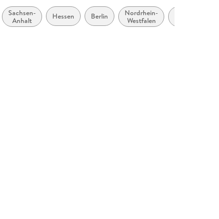
Sachsen-
Nordrhein-
Rheinland-
Hessen
Berlin
Anhalt
Westfalen
Pfalz