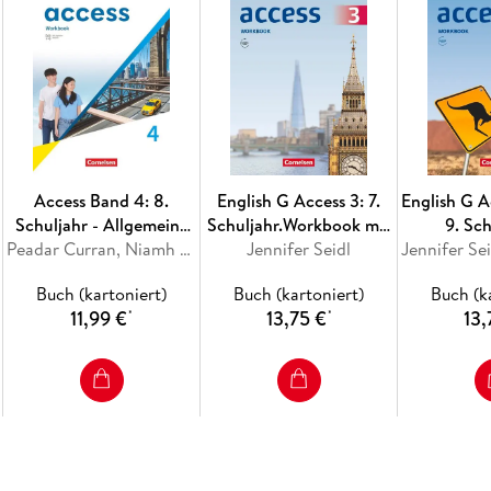
Access Band 4: 8.
English G Access 3: 7.
English G A
Schuljahr - Allgemeine
Schuljahr.Workbook mit
9. Sch
Ausgabe 2022 -
Peadar Curran, Niamh Humphreys, Isabel Otto, Petra Bauerschmidt
Audios online
Jennifer Seidl
Allgemein
Workbook mit digitalen
Workbook
Buch (kartoniert)
Buch (kartoniert)
Buch (k
Medien
on
11,99 €
13,75 €
13,
*
*