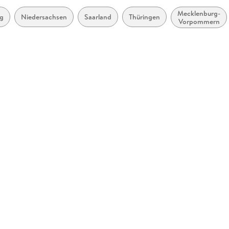
Mecklenburg-
g
Niedersachsen
Saarland
Thüringen
Vorpommern