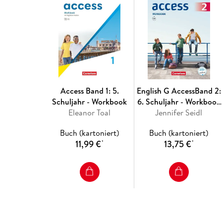
Access Band 1: 5.
English G AccessBand 2:
Schuljahr - Workbook
6. Schuljahr - Workbook
Eleanor Toal
mit Audios online
Jennifer Seidl
Buch (kartoniert)
Buch (kartoniert)
11,99 €
13,75 €
*
*