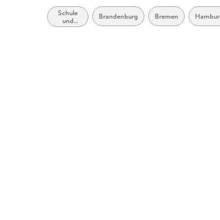
Schule
Brandenburg
Bremen
Hambur
und
Lernen:
Moderne
(Nicht-
Mutter-
oder
Zweit-)
Sprachen