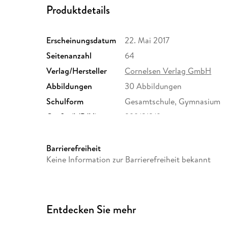
Produktdetails
Erscheinungsdatum
22. Mai 2017
Seitenanzahl
64
Verlag/Hersteller
Cornelsen Verlag GmbH
Abbildungen
30 Abbildungen
Schulform
Gesamtschule, Gymnasium
Größe (L/B/H)
299/212/9 mm
ISBN
9783060337460
Barrierefreiheit
Keine Information zur Barrierefreiheit bekannt
Entdecken Sie mehr