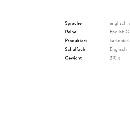
Sprache
englisch,
Reihe
English G
Produktart
kartoniert
Schulfach
Englisch
Gewicht
210 g
Sonstiges
Großforma
Herstelleradresse
Cornelsen
Berlin, s