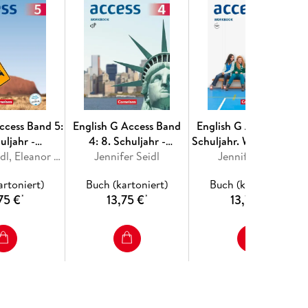
ccess Band 5:
English G Access Band
English G Access 01: 5.
uljahr -
4: 8. Schuljahr -
Schuljahr. Workbook mi
e Ausgabe -
Jennifer Seidl, Eleanor Toal
Allgemeine Ausgabe -
Jennifer Seidl
mit Audios online und
Jennifer Seidl
 mit Audios
Workbook mit Audios
MyBook
artoniert)
Buch (kartoniert)
Buch (kartoniert)
line
online
75 €
13,75 €
13,75 €
*
*
*