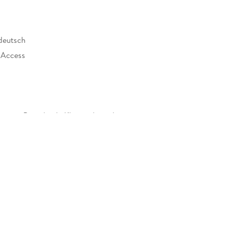
 deutsch
 Access
tiges Paperback. Klappenbroschur
 Verlag GmbH, Mecklenburgische Straße 53, 14197
ervice@cornelsen.de