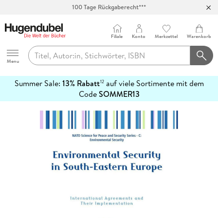
100 Tage Rückgaberecht***
Abholung in über 100 Filialen
Filiale
Konto
Merkzettel
Warenkorb
Hugendubel
Menu
Summer Sale:
13% Rabatt
auf viele Sortimente mit dem
12
mehr
Code
SOMMER13
erfahren