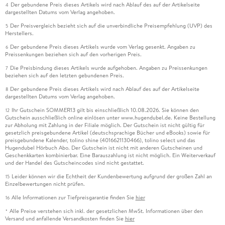
Der gebundene Preis dieses Artikels wird nach Ablauf des auf der Artikelseite
4
dargestellten Datums vom Verlag angehoben.
Der Preisvergleich bezieht sich auf die unverbindliche Preisempfehlung (UVP) des
5
Herstellers.
Der gebundene Preis dieses Artikels wurde vom Verlag gesenkt. Angaben zu
6
Preissenkungen beziehen sich auf den vorherigen Preis.
Die Preisbindung dieses Artikels wurde aufgehoben. Angaben zu Preissenkungen
7
beziehen sich auf den letzten gebundenen Preis.
Der gebundene Preis dieses Artikels wird nach Ablauf des auf der Artikelseite
8
dargestellten Datums vom Verlag angehoben.
Ihr Gutschein SOMMER13 gilt bis einschließlich 10.08.2026. Sie können den
12
Gutschein ausschließlich online einlösen unter www.hugendubel.de. Keine Bestellung
zur Abholung mit Zahlung in der Filiale möglich. Der Gutschein ist nicht gültig für
gesetzlich preisgebundene Artikel (deutschsprachige Bücher und eBooks) sowie für
preisgebundene Kalender, tolino shine (4016621130466), tolino select und das
Hugendubel Hörbuch Abo. Der Gutschein ist nicht mit anderen Gutscheinen und
Geschenkkarten kombinierbar. Eine Barauszahlung ist nicht möglich. Ein Weiterverkauf
und der Handel des Gutscheincodes sind nicht gestattet.
Leider können wir die Echtheit der Kundenbewertung aufgrund der großen Zahl an
15
Einzelbewertungen nicht prüfen.
Alle Informationen zur Tiefpreisgarantie finden Sie
hier
16
Alle Preise verstehen sich inkl. der gesetzlichen MwSt. Informationen über den
*
Versand und anfallende Versandkosten finden Sie
hier