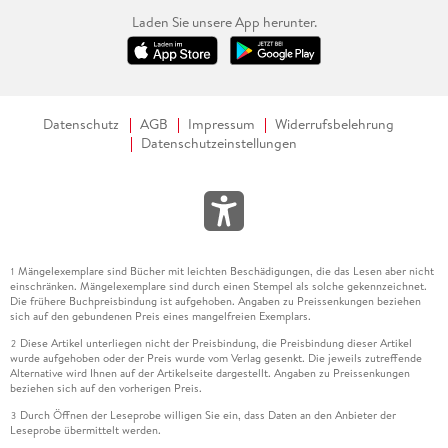
Laden Sie unsere App herunter.
Datenschutz
AGB
Impressum
Widerrufsbelehrung
Datenschutzeinstellungen
Mängelexemplare sind Bücher mit leichten Beschädigungen, die das Lesen aber nicht
1
einschränken. Mängelexemplare sind durch einen Stempel als solche gekennzeichnet.
Die frühere Buchpreisbindung ist aufgehoben. Angaben zu Preissenkungen beziehen
sich auf den gebundenen Preis eines mangelfreien Exemplars.
Diese Artikel unterliegen nicht der Preisbindung, die Preisbindung dieser Artikel
2
wurde aufgehoben oder der Preis wurde vom Verlag gesenkt. Die jeweils zutreffende
Alternative wird Ihnen auf der Artikelseite dargestellt. Angaben zu Preissenkungen
beziehen sich auf den vorherigen Preis.
Durch Öffnen der Leseprobe willigen Sie ein, dass Daten an den Anbieter der
3
Leseprobe übermittelt werden.