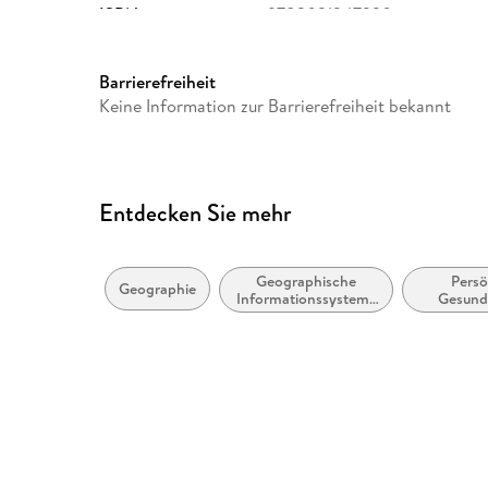
ISBN
9783031247330
Barrierefreiheit
Keine Information zur Barrierefreiheit bekannt
Entdecken Sie mehr
Geographische
Persö
Geographie
Informationssysteme
Gesund
(GIS) und
Gesundhe
Fernerkundung
Gesundhei