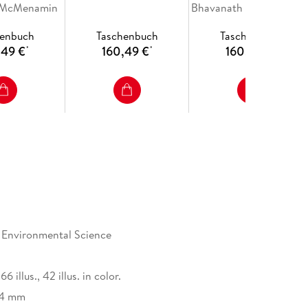
. McMenamin
Geospatial Technologies
Bhavanath Jha, C.R.K. Reddy, Mukund C. Thakur, M. Umamaheswara Rao
henbuch
Taschenbuch
Taschenbuch
,49 €
160,49 €
160,49 €
*
*
*
 Environmental Science
66 illus., 42 illus. in color.
14 mm