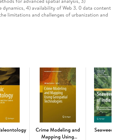
ethods for advanced spatial analysis, 3)
e dynamics, 4) availability of Web 3. 0 data content
the limitations and challenges of urbanization and
ems.
ng with key issues in Ontario, each addressing the
. The book will be of interest to researchers,
, regional scientists, and policy makers.
vancing with geographic information science. -
and use classification. - Chapter 3-The golden
apter 4-First nations reserves in Ontario: effects
eritage and urban sprawl: corridors of change. -
nto. - Chapter 7-Land use and health perception. -
n Ontario. - Chapter 9-Happiness and land use.
aleontology
Crime Modeling and
Seaweeds of India
Mapping Using