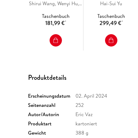
Enhancement and
Shirui Wang, Wenyi Hu, Xuqing Wu, Jiefu Chen
Hai-Sui Yu
Representation
Taschenbuch
Taschenbuch
181,99 €
299,49 €
*
*
Produktdetails
Erscheinungsdatum
02. April 2024
Seitenanzahl
252
Autor/Autorin
Eric Vaz
Produktart
kartoniert
Gewicht
388 g