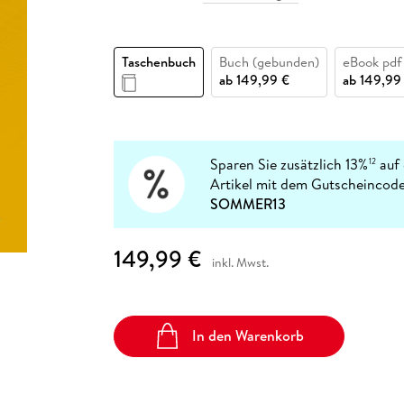
Fremdsprachige Bücher
n Lernhilfen
 Jugendbücher
eiber
Hörbuch Downloads im Bundle
cher
 Vergleich
 Puzzlezubehör
Lernen
New Adult
STABILO
Taschenbücher
hilfen
hriller
 Backen
er
lender
Ratgeber
Taschenbuch
Buch (gebunden)
eBook pdf
op
hriller
Romance
ab
149,99 €
ab
149,99
Sachbücher
precher:innen
Science Fiction
Sparen Sie zusätzlich 13%
auf 
Fremdsprachige Bücher
12
Artikel mit dem Gutscheincode
SOMMER13
149,99 €
inkl. Mwst.
In den Warenkorb