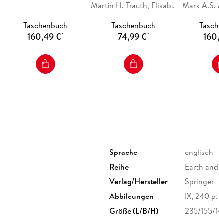
Adaptation in
Geoscientific
Martin H. Trauth, Elisabeth Sillmann
Mark A.S
Developing Countries
Information
Taschenbuch
Taschenbuch
Tasc
160,49 €
74,99 €
160
*
*
Sprache
englisch
Reihe
Earth and
Verlag/Hersteller
Springer
Abbildungen
IX, 240 p. 
Größe (L/B/H)
235/155/