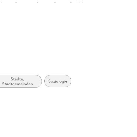
Nature Customer Service Center GmbH,
tz 3, 69115 Heidelberg,
afety@springernature.com
Städte,
Soziologie
Stadtgemeinden