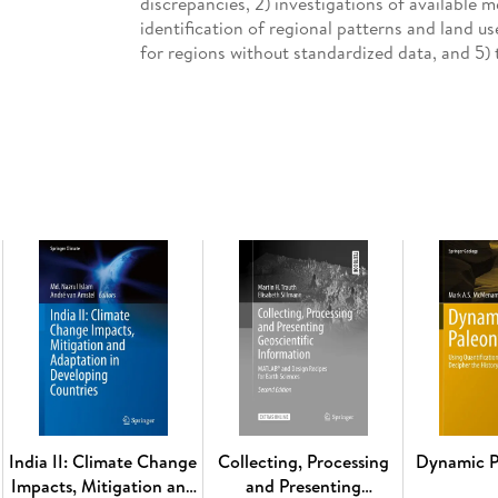
discrepancies, 2) investigations of available m
identification of regional patterns and land us
for regions without standardized data, and 5) 
its impact on landscape, heritage and ecosyst
The volume is divided into four sections deali
use of GIS for crucial regional decision-making
undergraduate and graduate students, planners
Inhaltsverzeichnis
Chapter 1-Land use and land cover change: ad
Chapter 2-Land use in Ontario: challenges in l
horseshoe: land use from past to present. - Ch
of urban sprawl. - Chapter 5-Archaeological h
Chapter 6-The cityscape: urban growth in Toro
Chapter 8-Environmental injustice in souther
India II: Climate Change
Collecting, Processing
Dynamic P
Impacts, Mitigation and
and Presenting