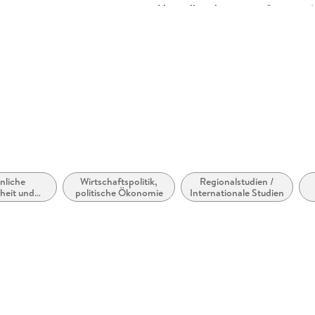
Herstelleradresse
Springer 
Europapla
ProductS
nliche
Wirtschaftspolitik,
Regionalstudien /
heit und
politische Ökonomie
Internationale Studien
itswesen /
tserziehung