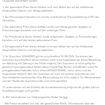
Leseprobe übermittelt werden.
Der gebundene Preis dieses Artikels wird nach Ablauf des auf der Artikelseite
4
dargestellten Datums vom Verlag angehoben.
Der Preisvergleich bezieht sich auf die unverbindliche Preisempfehlung (UVP) des
5
Herstellers.
Der gebundene Preis dieses Artikels wurde vom Verlag gesenkt. Angaben zu
6
Preissenkungen beziehen sich auf den vorherigen Preis.
Die Preisbindung dieses Artikels wurde aufgehoben. Angaben zu Preissenkungen
7
beziehen sich auf den letzten gebundenen Preis.
Der gebundene Preis dieses Artikels wird nach Ablauf des auf der Artikelseite
8
dargestellten Datums vom Verlag angehoben.
Ihr Gutschein SOMMER13 gilt bis einschließlich 10.08.2026. Sie können den
12
Gutschein ausschließlich online einlösen unter www.hugendubel.de. Keine Bestellung
zur Abholung mit Zahlung in der Filiale möglich. Der Gutschein ist nicht gültig für
gesetzlich preisgebundene Artikel (deutschsprachige Bücher und eBooks) sowie für
preisgebundene Kalender, tolino shine (4016621130466), tolino select und das
Hugendubel Hörbuch Abo. Der Gutschein ist nicht mit anderen Gutscheinen und
Geschenkkarten kombinierbar. Eine Barauszahlung ist nicht möglich. Ein Weiterverkauf
und der Handel des Gutscheincodes sind nicht gestattet.
Leider können wir die Echtheit der Kundenbewertung aufgrund der großen Zahl an
15
Einzelbewertungen nicht prüfen.
Alle Informationen zur Tiefpreisgarantie finden Sie
hier
16
Alle Preise verstehen sich inkl. der gesetzlichen MwSt. Informationen über den
*