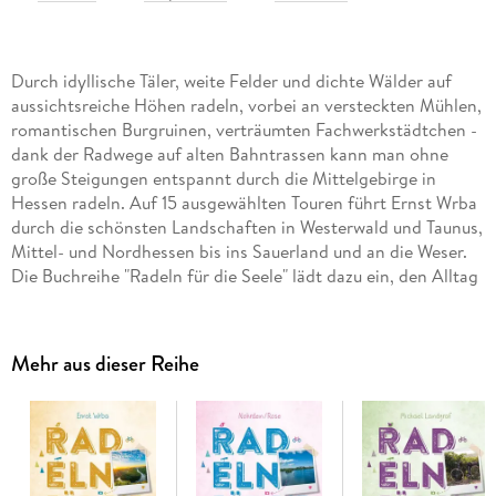
Durch idyllische Täler, weite Felder und dichte Wälder auf
aussichtsreiche Höhen radeln, vorbei an versteckten Mühlen,
romantischen Burgruinen, verträumten Fachwerkstädtchen -
dank der Radwege auf alten Bahntrassen kann man ohne
große Steigungen entspannt durch die Mittelgebirge in
Hessen radeln. Auf 15 ausgewählten Touren führt Ernst Wrba
durch die schönsten Landschaften in Westerwald und Taunus,
Mittel- und Nordhessen bis ins Sauerland und an die Weser.
Die Buchreihe "Radeln für die Seele" lädt dazu ein, den Alltag
hinter sich zu lassen und auf dem Fahrrad zur Ruhe zu
kommen. Ob entlang malerischer Strecken, durch idyllische
Landschaften oder vorbei an genussvollen Highlights - hier
Mehr aus dieser Reihe
wird der Weg selbst zum Ziel. Jede Tour ist sorgfältig
ausgewählt und verspricht entspannte Erlebnisse voller
Natur, Kultur und regionalem Charme.