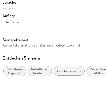
Sprache
deutsch
Auflage
1. Auflage
Seitenanzahl
192
Barrierefreiheit
Reihe
Keine Information zur Barrierefreiheit bekannt
Radeln für die Seele
Autor/Autorin
Entdecken Sie mehr
Ernst Wrba
Radfahren:
Reiseführer:
Reiseführer:
Verlag/Hersteller
Geschenkbücher
Allgemein
Routen &
Aktiv-
Droste Verlag
und
Wege
Urlaub
Touring
Produktart
kartoniert
Abbildungen
mit zahlreichen Fotos und Karten