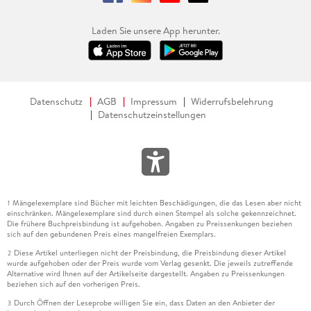
Laden Sie unsere App herunter.
Datenschutz
AGB
Impressum
Widerrufsbelehrung
Datenschutzeinstellungen
Mängelexemplare sind Bücher mit leichten Beschädigungen, die das Lesen aber nicht
1
einschränken. Mängelexemplare sind durch einen Stempel als solche gekennzeichnet.
Die frühere Buchpreisbindung ist aufgehoben. Angaben zu Preissenkungen beziehen
sich auf den gebundenen Preis eines mangelfreien Exemplars.
Diese Artikel unterliegen nicht der Preisbindung, die Preisbindung dieser Artikel
2
wurde aufgehoben oder der Preis wurde vom Verlag gesenkt. Die jeweils zutreffende
Alternative wird Ihnen auf der Artikelseite dargestellt. Angaben zu Preissenkungen
beziehen sich auf den vorherigen Preis.
Durch Öffnen der Leseprobe willigen Sie ein, dass Daten an den Anbieter der
3