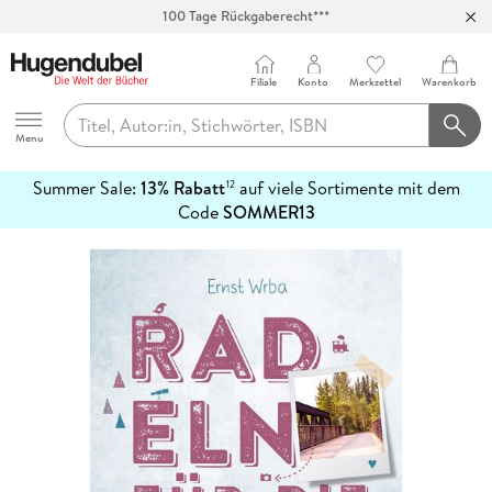
100 Tage Rückgaberecht***
Abholung in über 100 Filialen
Filiale
Konto
Merkzettel
Warenkorb
Hugendubel
Menu
Summer Sale:
13% Rabatt
auf viele Sortimente mit dem
12
mehr
Code
SOMMER13
erfahren