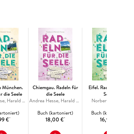
m München.
Chiemgau. Radeln für
Eifel. Radeln für die
r die Seele
die Seele
Seele
Andrea Hesse, Harald Hesse
Andrea Hesse, Harald Hesse
Norbert Schmidt
artoniert)
Buch (kartoniert)
Buch (kartoniert)
99 €
18,00 €
16,99 €
*
*
*