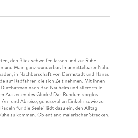
ten, den Blick schweifen lassen und zur Ruhe
in und Main ganz wunderbar. In unmittelbarer Nähe
sbaden, in Nachbarschaft von Darmstadt und Hanau
e auf Radfahrer, die sich Zeit nehmen. Mit ihnen
um Durchatmen nach Bad Nauheim und allerorts in
inen Auszeiten des Glücks! Das Rundum-sorglos-
 An- und Abreise, genussvollen Einkehr sowie zu
deln für die Seele" lädt dazu ein, den Alltag
r Ruhe zu kommen. Ob entlang malerischer Strecken,
enussvollen Highlights - hier wird der Weg selbst
nd verspricht entspannte Erlebnisse voller Natur,