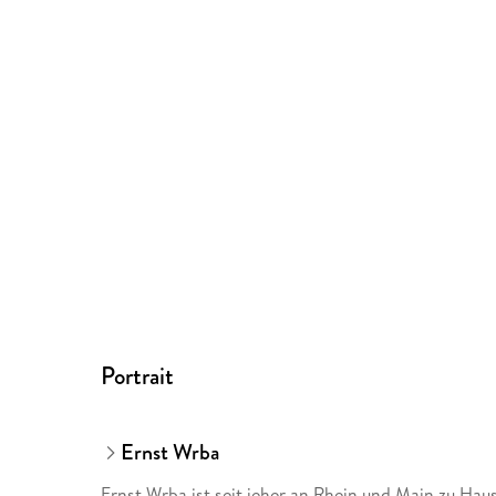
Portrait
Ernst Wrba
Ernst Wrba ist seit jeher an Rhein und Main zu Hau