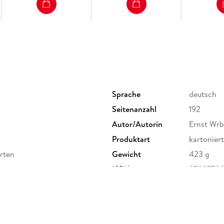
Sprache
deutsch
Seitenanzahl
192
Autor/Autorin
Ernst Wr
Produktart
kartoniert
arten
Gewicht
423 g
ISBN
97837700
 Broich 18, 40235 Düsseldorf,