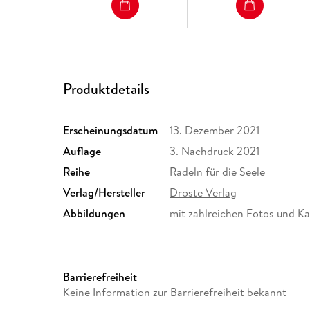
Produktdetails
Erscheinungsdatum
13. Dezember 2021
Auflage
3. Nachdruck 2021
Reihe
Radeln für die Seele
Verlag/Hersteller
Droste Verlag
Abbildungen
mit zahlreichen Fotos und K
Größe (L/B/H)
199/137/20 mm
Herstelleradresse
Droste Verlag GmbH, Flinger
kontakt@droste-verlag.de
Barrierefreiheit
Keine Information zur Barrierefreiheit bekannt