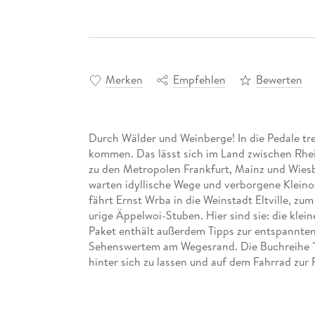
Merken
Empfehlen
Bewerten
Durch Wälder und Weinberge! In die Pedale tre
kommen. Das lässt sich im Land zwischen Rhe
zu den Metropolen Frankfurt, Mainz und Wie
warten idyllische Wege und verborgene Kleinod
fährt Ernst Wrba in die Weinstadt Eltville, z
urige Äppelwoi-Stuben. Hier sind sie: die kle
Paket enthält außerdem Tipps zur entspannten
Sehenswertem am Wegesrand. Die Buchreihe "Ra
hinter sich zu lassen und auf dem Fahrrad zu
durch idyllische Landschaften oder vorbei an g
zum Ziel. Jede Tour ist sorgfältig ausgewählt u
Kultur und regionalem Charme.