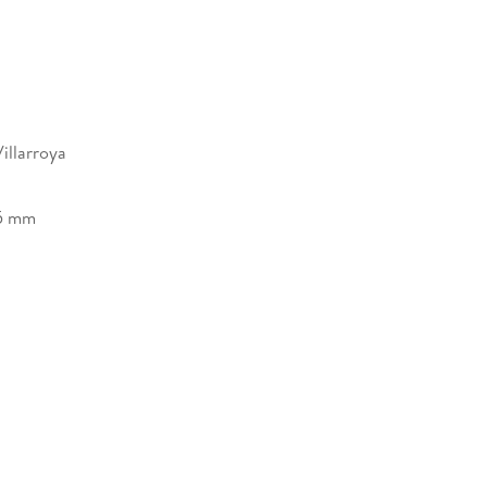
h
illarroya
5 mm