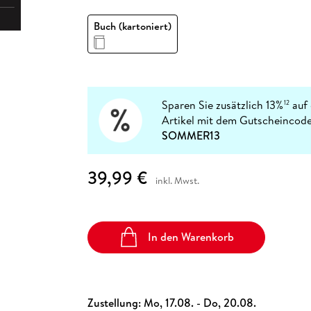
Fremdsprachige Bücher
n Lernhilfen
 Jugendbücher
eiber
Hörbuch Downloads im Bundle
cher
 Vergleich
 Puzzlezubehör
Lernen
New Adult
STABILO
Taschenbücher
Buch (kartoniert)
hilfen
hriller
 Backen
er
lender
Ratgeber
op
hriller
Romance
Sachbücher
precher:innen
Science Fiction
Sparen Sie zusätzlich 13%
auf 
12
Artikel mit dem Gutscheincode
Fremdsprachige Bücher
SOMMER13
39,99 €
inkl. Mwst.
In den Warenkorb
Zustellung:
Mo, 17.08. - Do, 20.08.