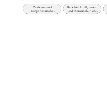
Moderne und
Belletristik: allgemein
zeitgenössische
und literarisch, nicht
Dramen (ab 1900)
nach Genre