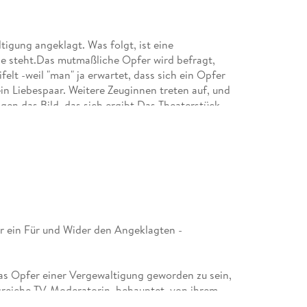
gung angeklagt. Was folgt, ist eine
e steht.Das mutmaßliche Opfer wird befragt,
elt -weil "man" ja erwartet, dass sich ein Opfer
in Liebespaar. Weitere Zeuginnen treten auf, und
gen das Bild, das sich ergibt.Das Theaterstück
 gerecht zu urteilen, wenn gesellschaftliche
sse Brille aufsetzen. Und es wird sehr deutlich,
nur um überhaupt Gehör zu finden.Außerdem
uch eigentlich anfängt.Kurz, aber ziemlich
er ein Für und Wider den Angeklagten -
as Opfer einer Vergewaltigung geworden zu sein,
lgreiche TV-Moderatorin, behauptet, von ihrem
r bestreitet dies vehement. In der