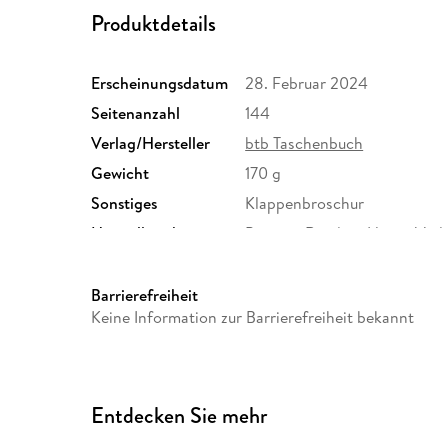
Produktdetails
Erscheinungsdatum
28. Februar 2024
Seitenanzahl
144
Verlag/Hersteller
btb Taschenbuch
Gewicht
170 g
Sonstiges
Klappenbroschur
Herstelleradresse
Penguin Random House Verl
Straße 28, 81673 München,
produktsicherheit@penguin
Barrierefreiheit
Keine Information zur Barrierefreiheit bekannt
Entdecken Sie mehr