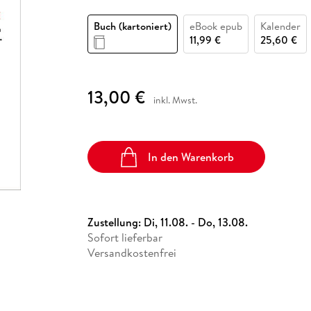
Fremdsprachige Bücher
n Lernhilfen
 Jugendbücher
eiber
Hörbuch Downloads im Bundle
cher
 Vergleich
 Puzzlezubehör
Lernen
New Adult
STABILO
Taschenbücher
Buch (kartoniert)
eBook epub
Kalender
hilfen
hriller
 Backen
er
lender
Ratgeber
11,99 €
25,60 €
op
hriller
Romance
Sachbücher
13,00 €
precher:innen
inkl. Mwst.
Science Fiction
Fremdsprachige Bücher
In den Warenkorb
Zustellung:
Di, 11.08. - Do, 13.08.
Sofort lieferbar
Versandkostenfrei