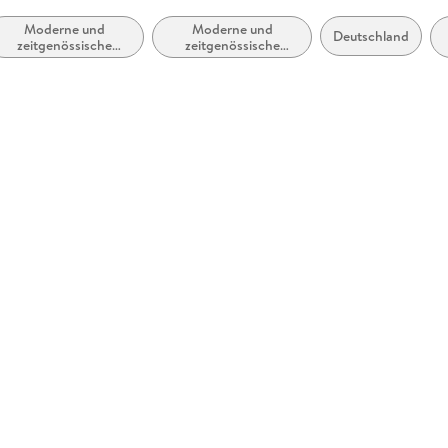
Moderne und
Moderne und
Deutschland
zeitgenössische
zeitgenössische
Theaterstücke,
Belletristik: allgemein
Dramen (ab 1900)
und literarisch