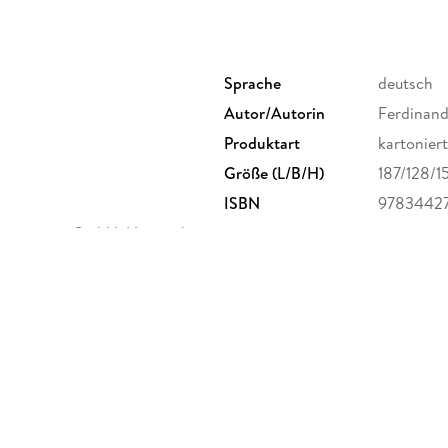
Sprache
deutsch
Autor/Autorin
Ferdinand
Produktart
kartoniert
Größe (L/B/H)
187/128/
ISBN
97834427
agsgruppe GmbH, Neumarkter
randomhouse.de