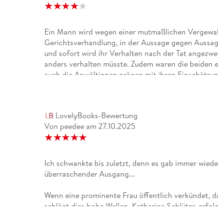
Ein Mann wird wegen einer mutmaßlichen Vergewalti
Gerichtsverhandlung, in der Aussage gegen Aussag
und sofort wird ihr Verhalten nach der Tat angezweif
anders verhalten müsste. Zudem waren die beiden e
auch die Anwältinnen prägen mit ihren Einschätzun
macht wirklich wütend und zeigt, wie schwer es ist,
Vorstellungen und das Gesetz einem schon eine gewi
welche Belastung Opfer auf sich nehmen müssen, 
LovelyBooks-Bewertung
stellt das Stück die unangenehme Frage, wo Missbra
Von peedee
am
27.10.2025
kraftvoll -ich kann es auf jeden Fall empfehlen.
Ich schwankte bis zuletzt, denn es gab immer wied
überraschender Ausgang...
Wenn eine prominente Frau öffentlich verkündet, d
schlägt dies hohe Wellen. Katharina Schlüter, erfo
ehemaligen Geliebten missbraucht worden zu sein. E