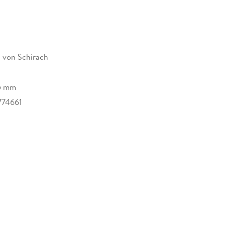
 von Schirach
15 mm
74661