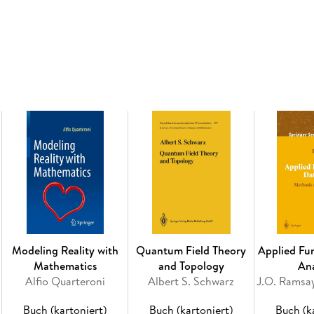
the shape of the scattering object as well as 
any weak scattering assumption and using essen
scattering object. This book is designed to be
scattering theory focusing on the use of samp
order to aid the reader coming from a discipl
background material on functional analysis, S
certain topics in in the theory of entire funct
and expanded version of an earlier book by the
Methods in Inverse Scattering Theory
Review of Qualitative Methods in Inverse Scatt
exceptionally well in combining such a wide va
in a well-organized and easy-to-follow fashio
body of work in inverse scattering and should w
as those who could benefit from such a nice co
one bound volume. SIAM Review, 2006
Modeling Reality with
Quantum Field Theory
Applied Fu
Mathematics
and Topology
Ana
Alfio Quarteroni
Albert S. Schwarz
Inhaltsverzeichnis
1. Functional Analysis and Sobolev Spaces. - 2.
Buch (kartoniert)
Buch (kartoniert)
Buch (k