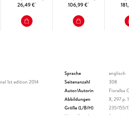
Conductors. - 4. Inverse Scattering Problems 
26,49 €
106,99 €
181
*
*
Orthotropic Media. - 6. Inverse Scattering Pro
Methods. - 8. Mixed Boundary Value Problems. 
Eigenvalues. - 10. A Glimpse at Maxwell's Equa
Sprache
englisch
nal 1st edition 2014
Seitenanzahl
308
Autor/Autorin
Fioralba 
Abbildungen
X, 297 p. 1
Größe (L/B/H)
235/155/
Herstelleradresse
Springer 
Europapla
ProductS