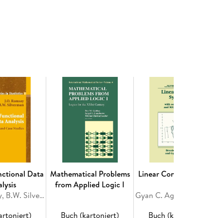
estimates on its material properties without making
tially no a priori information on the nature of the
 an introduction to this new approach in inverse
ling methods and transmission eigenvalues. In
ine outside of mathematics we have included
obolev spaces, the theory of ill posed problems and
ions of a complex variable. This book is an updated
 authors published by Springer titled Qualitative
ering Theory All in all, the authors do
riety of mathematical material and in presenting it
n. This text certainly complements the growing
ell suit both new researchers to the field as well
dified collection of profitable results combined in
nctional Data
Mathematical Problems
Linear Control Systems
lysis
from Applied Logic I
J.O. Ramsay, B.W. Silverman
Gyan C. Agarwal, Branislav Kis
 Ill-Posed Problems. - 3. Scattering by Imperfect
artoniert)
Buch (kartoniert)
Buch (kartoniert)