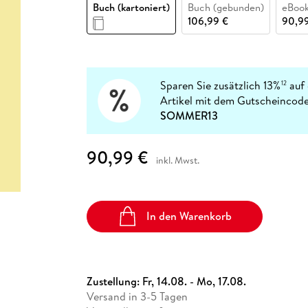
Fremdsprachige Bücher
Buch (kartoniert)
Buch (gebunden)
eBook
n Lernhilfen
 Jugendbücher
eiber
Hörbuch Downloads im Bundle
cher
 Vergleich
 Puzzlezubehör
Lernen
New Adult
STABILO
106,99 €
90,9
Taschenbücher
hilfen
hriller
 Backen
er
lender
Ratgeber
op
hriller
Romance
Sachbücher
Sparen Sie zusätzlich 13%
auf 
12
precher:innen
Artikel mit dem Gutscheincode
Science Fiction
SOMMER13
Fremdsprachige Bücher
90,99 €
inkl. Mwst.
In den Warenkorb
Zustellung:
Fr, 14.08. - Mo, 17.08.
Versand in 3-5 Tagen