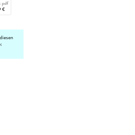
 pdf
9 €
diesen
: