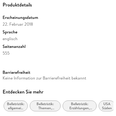
Produktdetails
Erscheinungsdatum
22. Februar 2018
Sprache
englisch
Seitenanzahl
555
Reihe
FSG Classics
Barrierefreiheit
Autor/Autorin
Keine Information zur Barrierefreiheit bekannt
Flannery O'Connor
Verlag/Hersteller
Entdecken Sie mehr
Macmillan US
Belletristik:
Belletristik:
Belletristik:
USA
Produktart
allgemein
Themen,
Erzählungen,
Süden
kartoniert
und
Stoffe, Motive:
Kurzgeschichten,