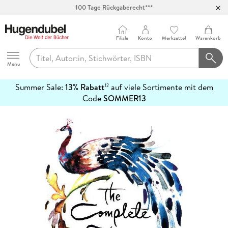
100 Tage Rückgaberecht***
Abholung in über 100 Filialen
Filiale
Konto
Merkzettel
Warenkorb
Hugendubel
Menu
Summer Sale:
13% Rabatt
auf viele Sortimente mit dem
12
mehr
Code
SOMMER13
erfahren