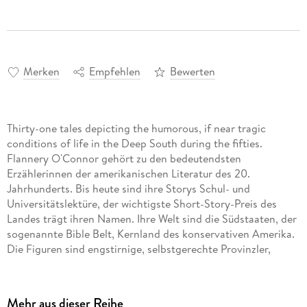
Merken
Empfehlen
Bewerten
Thirty-one tales depicting the humorous, if near tragic
conditions of life in the Deep South during the fifties.
Flannery O'Connor gehört zu den bedeutendsten
Erzählerinnen der amerikanischen Literatur des 20.
Jahrhunderts. Bis heute sind ihre Storys Schul- und
Universitätslektüre, der wichtigste Short-Story-Preis des
Landes trägt ihren Namen. Ihre Welt sind die Südstaaten, der
sogenannte Bible Belt, Kernland des konservativen Amerika.
Die Figuren sind engstirnige, selbstgerechte Provinzler,
deren gottesfürchtige kleine Existenz durch Eindringlinge
gestört wird, die Böses im Schilde führen. Präzise und
mitleidlos sind ihre Geschichten, aber zugleich von allen
Mehr aus dieser Reihe