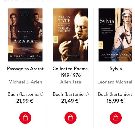
Facetten des schwarzen Humors durchzogen.
Mit einem unbarmherzigen Blick für groteske Situationen und
mit beißender Ironie näherte sich diese einzigartige
Schriftstellerin den Konflikten ihrer Zeit, die heute wieder
höchst aktuell sind: Bigotterie, Rassismus, Krieg, Flucht,
Armut und eine diffuse Angst vor dem Fremden.
Passage to Ararat
Collected Poems,
Sylvia
1919-1976
Michael J. Arlen
Allen Tate
Leonard Michaels
Buch (kartoniert)
Buch (kartoniert)
Buch (kartoniert)
21,99 €
21,49 €
16,99 €
*
*
*