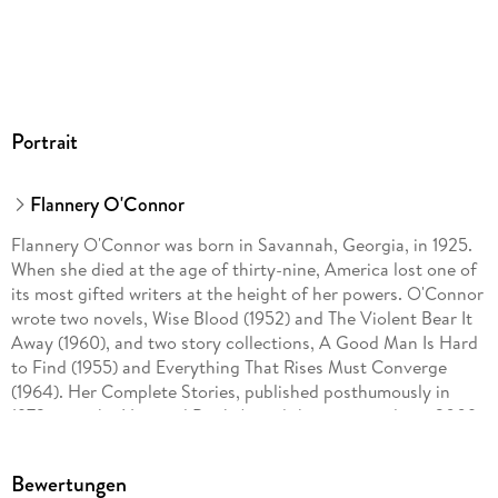
Portrait
Flannery O'Connor
Flannery O'Connor was born in Savannah, Georgia, in 1925.
When she died at the age of thirty-nine, America lost one of
its most gifted writers at the height of her powers. O'Connor
wrote two novels, Wise Blood (1952) and The Violent Bear It
Away (1960), and two story collections, A Good Man Is Hard
to Find (1955) and Everything That Rises Must Converge
(1964). Her Complete Stories, published posthumously in
1972, won the National Book Award that year, and in a 2009
online poll it was voted as the best book to have won the
award in the contest's 60-year history. Her essays were
Bewertungen
published in Mystery and Manners (1969) and her letters in