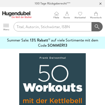
100 Tage Rückgaberecht***
Abholung in über 100 Filialen
Filiale
Konto
Merkzettel
Warenkorb
Hugendubel
Menu
Summer Sale:
13% Rabatt
auf viele Sortimente mit dem
12
mehr
Code
SOMMER13
erfahren