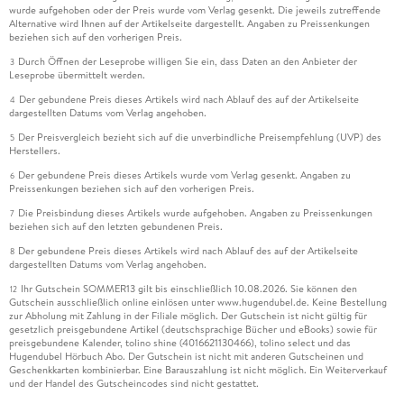
wurde aufgehoben oder der Preis wurde vom Verlag gesenkt. Die jeweils zutreffende
Alternative wird Ihnen auf der Artikelseite dargestellt. Angaben zu Preissenkungen
beziehen sich auf den vorherigen Preis.
Durch Öffnen der Leseprobe willigen Sie ein, dass Daten an den Anbieter der
3
Leseprobe übermittelt werden.
Der gebundene Preis dieses Artikels wird nach Ablauf des auf der Artikelseite
4
dargestellten Datums vom Verlag angehoben.
Der Preisvergleich bezieht sich auf die unverbindliche Preisempfehlung (UVP) des
5
Herstellers.
Der gebundene Preis dieses Artikels wurde vom Verlag gesenkt. Angaben zu
6
Preissenkungen beziehen sich auf den vorherigen Preis.
Die Preisbindung dieses Artikels wurde aufgehoben. Angaben zu Preissenkungen
7
beziehen sich auf den letzten gebundenen Preis.
Der gebundene Preis dieses Artikels wird nach Ablauf des auf der Artikelseite
8
dargestellten Datums vom Verlag angehoben.
Ihr Gutschein SOMMER13 gilt bis einschließlich 10.08.2026. Sie können den
12
Gutschein ausschließlich online einlösen unter www.hugendubel.de. Keine Bestellung
zur Abholung mit Zahlung in der Filiale möglich. Der Gutschein ist nicht gültig für
gesetzlich preisgebundene Artikel (deutschsprachige Bücher und eBooks) sowie für
preisgebundene Kalender, tolino shine (4016621130466), tolino select und das
Hugendubel Hörbuch Abo. Der Gutschein ist nicht mit anderen Gutscheinen und
Geschenkkarten kombinierbar. Eine Barauszahlung ist nicht möglich. Ein Weiterverkauf
und der Handel des Gutscheincodes sind nicht gestattet.