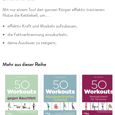
Mit nur einem Tool den ganzen Körper effektiv trainieren:
Nutze die Kettlebell, um. . .
effektiv Kraft und Muskeln aufzubauen,
die Fettverbrennung anzukurbeln,
deine Ausdauer zu steigern,
Balance und Stabilität zu fördern sowie
deine Mobilität zu verbessern.
Mehr aus dieser Reihe
Fordere dich selbst heraus
Im neusten Band der erfolgreichen 50-Workouts-Reihe zeigt
dir der zertifizierte Kettlebell-Trainer Frank Delventhal
50
brandneue Übungsreihen
mit der Kettlebell. In den Workouts
werden ikonische Übungen wie Turkish Get-up, Swings und
Cleans so miteinander kombiniert, dass nicht nur
Anfänger