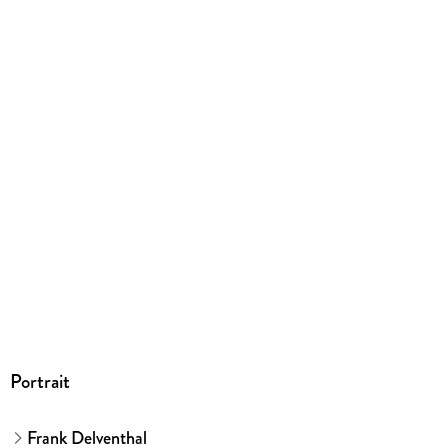
235/185/11 mm
ISBN
9783742328953
Herstelleradresse
Münchner Verlagsgruppe GmbH, Türkenstraße 89, 80799
München, Türkenstraße 89, 80799, München, info@m-vg.de
Portrait
Frank Delventhal