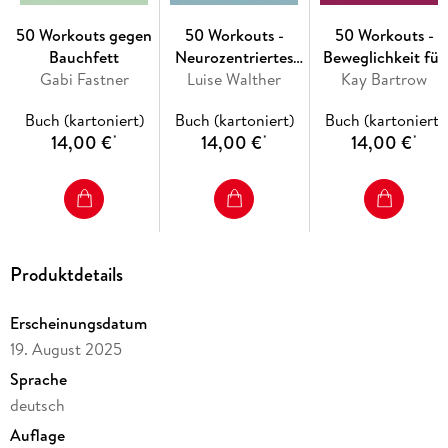
ins Schwitzen kommen, sondern auch
Fortgeschrittene
an
50 Workouts gegen
50 Workouts -
50 Workouts -
ihre Grenzen stoßen. Mit einer Dauer zwischen 5 und 60
Bauchfett
Neurozentriertes
Beweglichkeit für
Minuten lässt sich das Training leicht in deinen Alltag
Gabi Fastner
Luise Walther
Training
Kay Bartrow
Senioren
integrieren.
Buch (kartoniert)
Buch (kartoniert)
Buch (kartoniert)
Die ausführlich beschriebenen
Schritt-für-Schritt-
14,00 €
14,00 €
14,00 €
*
*
*
Anleitungen
sowie zahlreiche
Tipps zu Handpflege, richtigem
Gewicht
der Kugel und
Vorbereitung
garantieren dir ein
sicheres und ultimatives Trainingserlebnis.
Produktdetails
Erscheinungsdatum
19. August 2025
Sprache
deutsch
Auflage