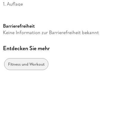
1. Auflage
Seitenanzahl
144
Barrierefreiheit
Reihe
Keine Information zur Barrierefreiheit bekannt
50 Workouts
Autor/Autorin
Entdecken Sie mehr
Frank Delventhal
Verlag/Hersteller
Fitness und Workout
riva Verlag
Produktart
kartoniert
Abbildungen
mit s/w Illustrationen
Gewicht
352 g
Größe (L/B/H)