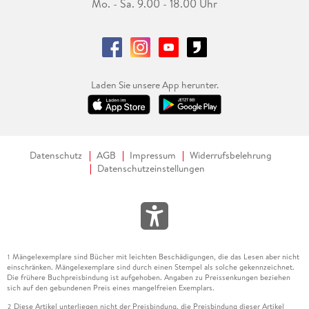
Mo. - Sa. 9.00 - 18.00 Uhr
Laden Sie unsere App herunter.
Datenschutz
AGB
Impressum
Widerrufsbelehrung
Datenschutzeinstellungen
Mängelexemplare sind Bücher mit leichten Beschädigungen, die das Lesen aber nicht
1
einschränken. Mängelexemplare sind durch einen Stempel als solche gekennzeichnet.
Die frühere Buchpreisbindung ist aufgehoben. Angaben zu Preissenkungen beziehen
sich auf den gebundenen Preis eines mangelfreien Exemplars.
Diese Artikel unterliegen nicht der Preisbindung, die Preisbindung dieser Artikel
2