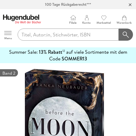
100 Tage Rückgaberecht***
Abholung in über 100 Filialen
Filiale
Konto
Merkzettel
Warenkorb
Hugendubel
Menu
Summer Sale:
13% Rabatt
auf viele Sortimente mit dem
12
mehr
Code
SOMMER13
erfahren
Band 2