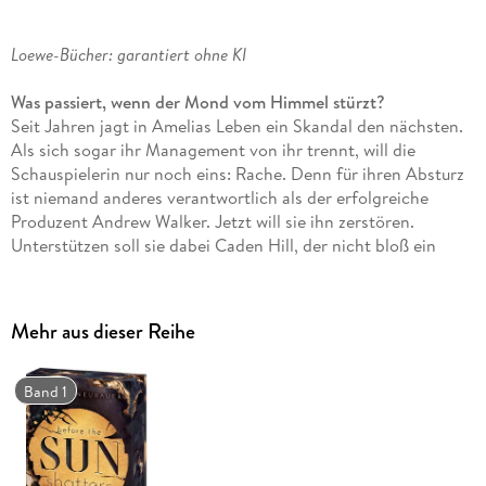
Loewe-Bücher: garantiert ohne KI
Was passiert, wenn der Mond vom Himmel stürzt?
Seit Jahren jagt in Amelias Leben ein Skandal den nächsten.
Als sich sogar ihr Management von ihr trennt, will die
Schauspielerin nur noch eins: Rache. Denn für ihren Absturz
ist niemand anderes verantwortlich als der erfolgreiche
Produzent Andrew Walker. Jetzt will sie ihn zerstören.
Unterstützen soll sie dabei Caden Hill, der nicht bloß ein
talentierter Manager ist, sondern auch ihr Herz unerwartet
schneller schlagen lässt. Und der nicht ahnt, was Amelia
wirklich plant
Mehr aus dieser Reihe
Die Suche nach Gerechtigkeit inmitten von Liebe und Verrat
Band 1
Fesselnde
Romantic Suspense
in der
High Society Londons
Rund um
Rache
und
Intrigen
in den Managements der