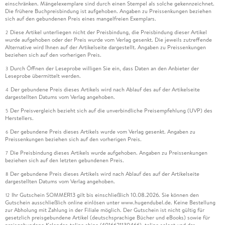
einschränken. Mängelexemplare sind durch einen Stempel als solche gekennzeichnet.
Die frühere Buchpreisbindung ist aufgehoben. Angaben zu Preissenkungen beziehen
sich auf den gebundenen Preis eines mangelfreien Exemplars.
Diese Artikel unterliegen nicht der Preisbindung, die Preisbindung dieser Artikel
2
wurde aufgehoben oder der Preis wurde vom Verlag gesenkt. Die jeweils zutreffende
Alternative wird Ihnen auf der Artikelseite dargestellt. Angaben zu Preissenkungen
beziehen sich auf den vorherigen Preis.
Durch Öffnen der Leseprobe willigen Sie ein, dass Daten an den Anbieter der
3
Leseprobe übermittelt werden.
Der gebundene Preis dieses Artikels wird nach Ablauf des auf der Artikelseite
4
dargestellten Datums vom Verlag angehoben.
Der Preisvergleich bezieht sich auf die unverbindliche Preisempfehlung (UVP) des
5
Herstellers.
Der gebundene Preis dieses Artikels wurde vom Verlag gesenkt. Angaben zu
6
Preissenkungen beziehen sich auf den vorherigen Preis.
Die Preisbindung dieses Artikels wurde aufgehoben. Angaben zu Preissenkungen
7
beziehen sich auf den letzten gebundenen Preis.
Der gebundene Preis dieses Artikels wird nach Ablauf des auf der Artikelseite
8
dargestellten Datums vom Verlag angehoben.
Ihr Gutschein SOMMER13 gilt bis einschließlich 10.08.2026. Sie können den
12
Gutschein ausschließlich online einlösen unter www.hugendubel.de. Keine Bestellung
zur Abholung mit Zahlung in der Filiale möglich. Der Gutschein ist nicht gültig für
gesetzlich preisgebundene Artikel (deutschsprachige Bücher und eBooks) sowie für
preisgebundene Kalender, tolino shine (4016621130466), tolino select und das