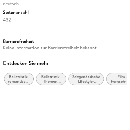
deutsch
Seitenanzahl
432
Altersempfehlung
ab 16 Jahre
Barrierefreiheit
Reihe
Keine Information zur Barrierefreiheit bekannt
Scandalous Secrets, 2
Autor/Autorin
Entdecken Sie mehr
Franka Neubauer
Belletristik:
Belletristik:
Zeitgenössische
Film-,
Verlag/Hersteller
romantische
Themen,
Lifestyle-
Fernseh- 
Loewe Verlag GmbH
Spannung
Stoffe,
Literatur
Radioindust
Motive:
Produktart
Liebe und
Beziehungen
kartoniert
Gewicht
458 g
Größe (L/B/H)