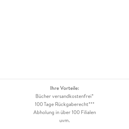
eine wichtige Rolle im Buch. Ich mochte das Buch sehr gerne,
es ließ sich leicht lesen und der Spice war Nebensache. Wer
auf Found Family steht und dabei ein bisschen Suspension
mag, ist hier genau richtig.
Ihre Vorteile:
Bücher versandkostenfrei*
100 Tage Rückgaberecht***
Abholung in über 100 Filialen
uvm.