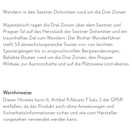
Wandern in den Sextner Dolomiten rund um die Drei Zinnen
Majestätisch ragen die Drei Zinnen über dem Sextner und
Pragser Tal auf das Herzstück der Sextner Dolomiten und ein
traumhaftes Ziel zum Wandern. Der Rother Wanderführer
stellt 53 abwechslungsreiche Touren vor: von leichten
Spaziergängen bis zu anspruchsvollen Bergwanderungen.
Beliebte Routen rund um die Drei Zinnen, den Pragser
Wildsee, zur Auronzohütte und auf die Plätzwiese sind ebenso
enthalten wie stille Wege abseits des Trubels.
Jede Tour ist detailliert beschrieben, mit Kartenausschnitt,
Höhenprofil und GPS-Track. Ideal für alle, die die Sextner
Warnhinweise
Dolomiten und das UNESCO-Welterbe der Drei Zinnen
Dieser Hinweis kann lt. Artikel 9 Absatz 7 Satz 2 der GPSR
Schritt für Schritt entdecken möchten.
entfallen, da das Produkt auch ohne Anweisungen und
Wandern in den Sextner Dolomiten - unterwegs im Herzstück
Sicherheitsinformationen sicher und wie vom Hersteller
der Dolomiten
vorgesehen verwendet werden kann.
53 sorgfältig ausgewählte Wanderungen
- von leicht bis