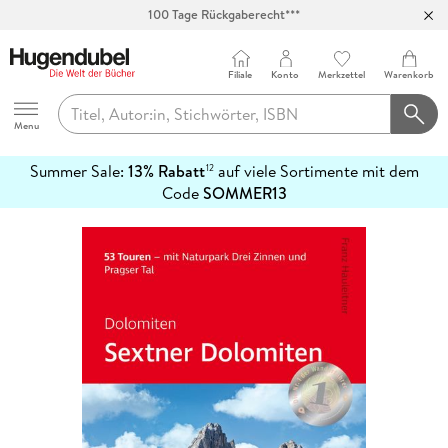
100 Tage Rückgaberecht***
Abholung in über 100 Filialen
Filiale
Konto
Merkzettel
Warenkorb
Hugendubel
Menu
Summer Sale:
13% Rabatt
auf viele Sortimente mit dem
12
mehr
Code
SOMMER13
erfahren