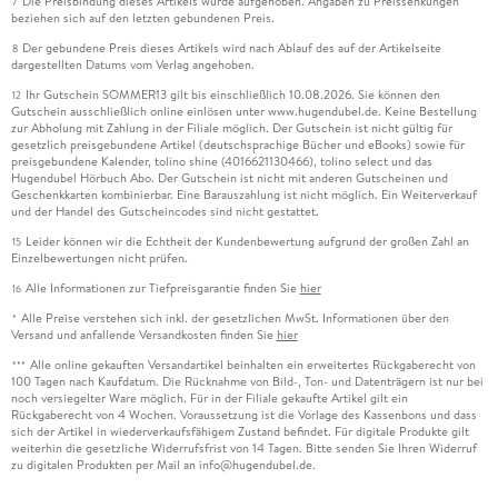
Die Preisbindung dieses Artikels wurde aufgehoben. Angaben zu Preissenkungen
7
beziehen sich auf den letzten gebundenen Preis.
Der gebundene Preis dieses Artikels wird nach Ablauf des auf der Artikelseite
8
dargestellten Datums vom Verlag angehoben.
Ihr Gutschein SOMMER13 gilt bis einschließlich 10.08.2026. Sie können den
12
Gutschein ausschließlich online einlösen unter www.hugendubel.de. Keine Bestellung
zur Abholung mit Zahlung in der Filiale möglich. Der Gutschein ist nicht gültig für
gesetzlich preisgebundene Artikel (deutschsprachige Bücher und eBooks) sowie für
preisgebundene Kalender, tolino shine (4016621130466), tolino select und das
Hugendubel Hörbuch Abo. Der Gutschein ist nicht mit anderen Gutscheinen und
Geschenkkarten kombinierbar. Eine Barauszahlung ist nicht möglich. Ein Weiterverkauf
und der Handel des Gutscheincodes sind nicht gestattet.
Leider können wir die Echtheit der Kundenbewertung aufgrund der großen Zahl an
15
Einzelbewertungen nicht prüfen.
Alle Informationen zur Tiefpreisgarantie finden Sie
hier
16
Alle Preise verstehen sich inkl. der gesetzlichen MwSt. Informationen über den
*
Versand und anfallende Versandkosten finden Sie
hier
Alle online gekauften Versandartikel beinhalten ein erweitertes Rückgaberecht von
***
100 Tagen nach Kaufdatum. Die Rücknahme von Bild-, Ton- und Datenträgern ist nur bei
noch versiegelter Ware möglich. Für in der Filiale gekaufte Artikel gilt ein
Rückgaberecht von 4 Wochen. Voraussetzung ist die Vorlage des Kassenbons und dass
sich der Artikel in wiederverkaufsfähigem Zustand befindet. Für digitale Produkte gilt
weiterhin die gesetzliche Widerrufsfrist von 14 Tagen. Bitte senden Sie Ihren Widerruf
zu digitalen Produkten per Mail an info@hugendubel.de.