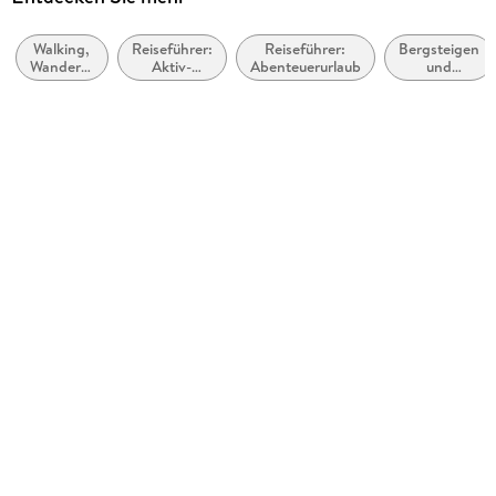
Franziska Baumann, Antje Sommer
Walking,
Reiseführer:
Reiseführer:
Bergsteigen
Verlag/Hersteller
Wandern,
Aktiv-
Abenteuerurlaub
und
Bergverlag Rother
Trekking
Urlaub
Klettern
Produktart
kartoniert
Abbildungen
30 Höhenprofile, 30 Wanderkarten im Maßstab 1:50.000,
1:75:000 und 1:100.000 sowie zwei Übersichtska
Gewicht
342 g
Größe (L/B/H)
194/125/17 mm
ISBN
9783763334339
Herstelleradresse
Bergverlag Rother GmbH, Keltenring 538, 82562