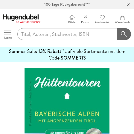
100 Tage Rückgaberecht***
Abholung in über 100 Filialen
Filiale
Konto
Merkzettel
Warenkorb
Hugendubel
Menu
Summer Sale:
13% Rabatt
auf viele Sortimente mit dem
12
mehr
Code
SOMMER13
erfahren