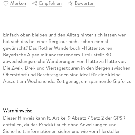
Merken
Empfehlen
Bewerten
Einfach oben bleiben und den Alltag hinter sich lassen wer
hat sich das bei einer Bergtour nicht schon einmal
gewünscht? Das Rother Wanderbuch »Hüttentouren
Bayerische Alpen mit angrenzendem Tirol« stellt 30
abwechslungsreiche Wanderungen von Hütte zu Hütte vor.
Die Zwei-, Drei- und Viertagestouren in den Bergen zwischen
Oberstdorf und Berchtesgaden sind ideal für eine kleine
Auszeit am Wochenende. Zeit genug, um spannende Gipfel zu
erklimmen, aussichtsreiche Höhenwege zu erwandern und
sogar ganze Gebirgszüge zu durchqueren und die
Abendstimmung auf der Hütte ist immer ein extra Highlight.
Warnhinweise
Dieser Hinweis kann lt. Artikel 9 Absatz 7 Satz 2 der GPSR
entfallen, da das Produkt auch ohne Anweisungen und
Sicherheitsinformationen sicher und wie vom Hersteller
Das Wanderbuch stellt sowohl Touren vor, die von