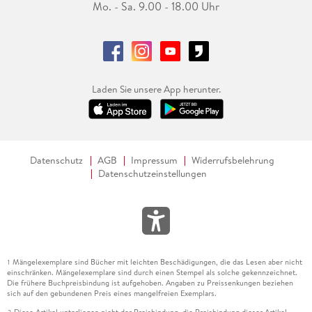
Mo. - Sa. 9.00 - 18.00 Uhr
Laden Sie unsere App herunter.
Datenschutz
AGB
Impressum
Widerrufsbelehrung
Datenschutzeinstellungen
Mängelexemplare sind Bücher mit leichten Beschädigungen, die das Lesen aber nicht
1
einschränken. Mängelexemplare sind durch einen Stempel als solche gekennzeichnet.
Die frühere Buchpreisbindung ist aufgehoben. Angaben zu Preissenkungen beziehen
sich auf den gebundenen Preis eines mangelfreien Exemplars.