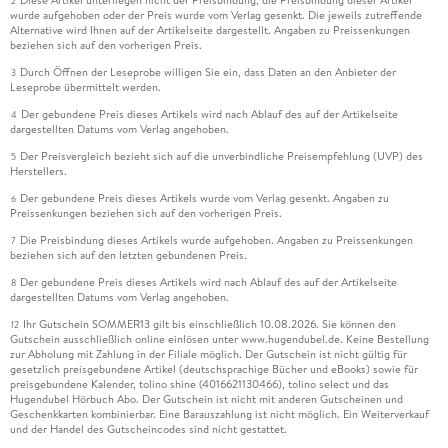
Diese Artikel unterliegen nicht der Preisbindung, die Preisbindung dieser Artikel
2
wurde aufgehoben oder der Preis wurde vom Verlag gesenkt. Die jeweils zutreffende
Alternative wird Ihnen auf der Artikelseite dargestellt. Angaben zu Preissenkungen
beziehen sich auf den vorherigen Preis.
Durch Öffnen der Leseprobe willigen Sie ein, dass Daten an den Anbieter der
3
Leseprobe übermittelt werden.
Der gebundene Preis dieses Artikels wird nach Ablauf des auf der Artikelseite
4
dargestellten Datums vom Verlag angehoben.
Der Preisvergleich bezieht sich auf die unverbindliche Preisempfehlung (UVP) des
5
Herstellers.
Der gebundene Preis dieses Artikels wurde vom Verlag gesenkt. Angaben zu
6
Preissenkungen beziehen sich auf den vorherigen Preis.
Die Preisbindung dieses Artikels wurde aufgehoben. Angaben zu Preissenkungen
7
beziehen sich auf den letzten gebundenen Preis.
Der gebundene Preis dieses Artikels wird nach Ablauf des auf der Artikelseite
8
dargestellten Datums vom Verlag angehoben.
Ihr Gutschein SOMMER13 gilt bis einschließlich 10.08.2026. Sie können den
12
Gutschein ausschließlich online einlösen unter www.hugendubel.de. Keine Bestellung
zur Abholung mit Zahlung in der Filiale möglich. Der Gutschein ist nicht gültig für
gesetzlich preisgebundene Artikel (deutschsprachige Bücher und eBooks) sowie für
preisgebundene Kalender, tolino shine (4016621130466), tolino select und das
Hugendubel Hörbuch Abo. Der Gutschein ist nicht mit anderen Gutscheinen und
Geschenkkarten kombinierbar. Eine Barauszahlung ist nicht möglich. Ein Weiterverkauf
und der Handel des Gutscheincodes sind nicht gestattet.