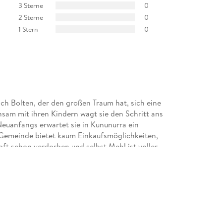
3 Sterne
0
2 Sterne
0
1 Stern
0
ch Bolten, der den großen Traum hat, sich eine
sam mit ihren Kindern wagt sie den Schritt ans
Neuanfangs erwartet sie in Kununurra ein
 Gemeinde bietet kaum Einkaufsmöglichkeiten,
ft schon verdorben und selbst Mehl ist voller
Bedingungen zurechtzukommen. Umso schöner fand
zur Seite stehen. Nach mehreren Missernten und
r schwerste Schicksalsschlag. Nach Friedrichs Tod
und muss entscheiden, ob sie den Traum ihres