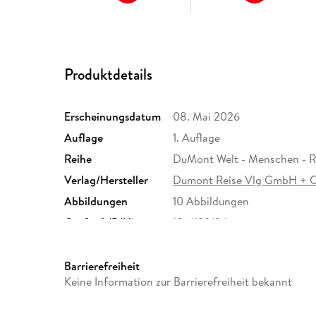
Produktdetails
Erscheinungsdatum
08. Mai 2026
Auflage
1. Auflage
Reihe
DuMont Welt - Menschen - R
Verlag/Hersteller
Dumont Reise Vlg GmbH + 
Abbildungen
10 Abbildungen
Größe (L/B/H)
186/123/24 mm
Herstelleradresse
MAIRDUMONT GmbH und Co.K
Ostfildern, info@dumontreis
Barrierefreiheit
Keine Information zur Barrierefreiheit bekannt