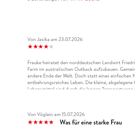
Von
Jasika
am
23.07.2026
Frauke heiratet den norddeutschen Landwirt Friedri
Farm im australischen Outback aufzubauen. Gemein
andere Ende der Welt. Doch statt eines einfachen 
entbehrungsreiches Leben. Die kleine, abgelegene
Lebensmittel sind durch die langen Transportwege o
Käfer. Frauke muss lernen, mit den schwierigen 
ich, dass die Nachbarn ihr immer wieder hilfreich 
großen finanziellen Problemen folgt schließlich de
Von Vöglein
am
15.07.2026
steht Frauke plötzlich allein mit ihren Kindern da 
Was für eine starke Frau
Mannes weiterlebt oder aufgibt.