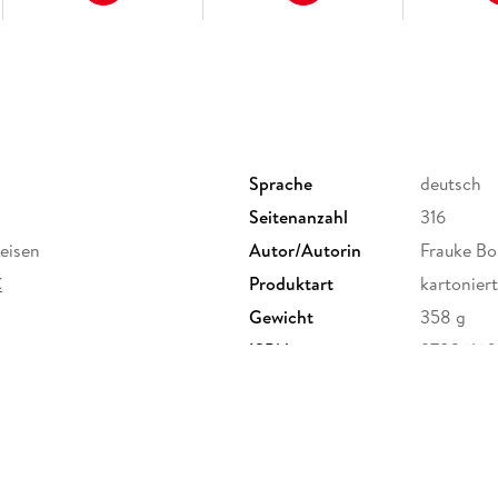
Sprache
deutsch
Seitenanzahl
316
eisen
Autor/Autorin
Frauke Bo
C
Produktart
kartoniert
Gewicht
358 g
ISBN
9783616
G, Marco Polo Str. 1, 73760
e.de