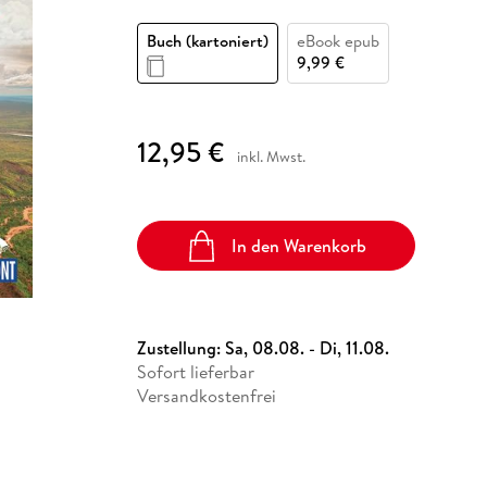
Fremdsprachige Bücher
n Lernhilfen
 Jugendbücher
eiber
Hörbuch Downloads im Bundle
cher
 Vergleich
 Puzzlezubehör
Lernen
New Adult
STABILO
Taschenbücher
Buch (kartoniert)
eBook epub
hilfen
hriller
 Backen
er
lender
Ratgeber
9,99 €
op
hriller
Romance
Sachbücher
12,95 €
precher:innen
inkl. Mwst.
Science Fiction
Fremdsprachige Bücher
In den Warenkorb
Zustellung:
Sa, 08.08. - Di, 11.08.
Sofort lieferbar
Versandkostenfrei