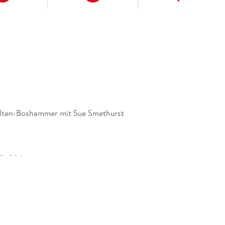
lten-Boshammer mit Sue Smethurst
036304