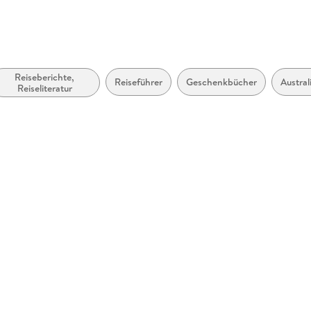
Reiseberichte,
Reiseführer
Geschenkbücher
Austral
Reiseliteratur