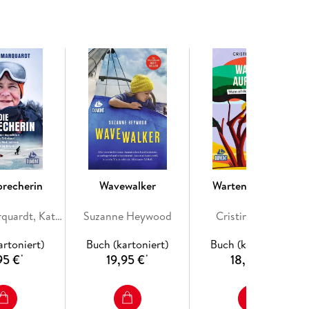
brecherin
Wavewalker
Warten auf Susy
Geertje Marquardt, Kathrin Nord
Suzanne Heywood
Cristina Karrer
artoniert)
Buch (kartoniert)
Buch (kartoniert)
95 €
19,95 €
18,95 €
*
*
*