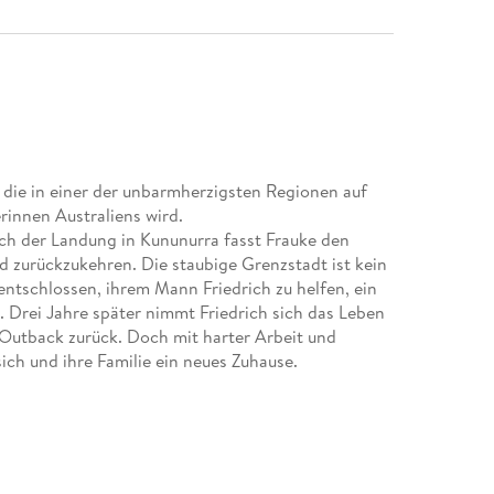
, die in einer der unbarmherzigsten Regionen auf
rinnen Australiens wird.
ach der Landung in Kununurra fasst Frauke den
 zurückzukehren. Die staubige Grenzstadt ist kein
 entschlossen, ihrem Mann Friedrich zu helfen, ein
 Drei Jahre später nimmt Friedrich sich das Leben
m Outback zurück. Doch mit harter Arbeit und
sich und ihre Familie ein neues Zuhause.
g und dem großen Glück
lt