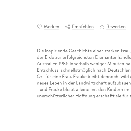
Merken
Empfehlen
Bewerten
Die inspiriende Geschichte einer starken Frau
der Erde zur erfolgreichsten Diamantenhändle
Australien 1981: Innerhalb weniger Minuten n
Entschluss, schnellstmöglich nach Deutschland
Ort für eine Frau. Frauke bleibt dennoch, wild
neues Leben in der Landwirtschaft aufzubauen.
- und Frauke bleibt alleine mit den Kindern i
unerschütterlicher Hoffnung erschafft sie für 
Eine Frau zwischen Hoffnung, Verzweiflun
Ein bewegendes Schicksal, persönlich erzäh
Tiefe Einblicke in das Leben im Outback