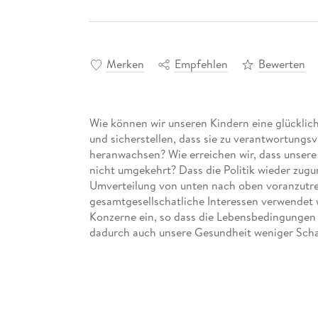
Merken
Empfehlen
Bewerten
Wie können wir unseren Kindern eine glücklich
und sicherstellen, dass sie zu verantwortungs
heranwachsen? Wie erreichen wir, dass unser
nicht umgekehrt? Dass die Politik wieder zugu
Umverteilung von unten nach oben voranzutrei
gesamtgesellschatliche Interessen verwendet 
Konzerne ein, so dass die Lebensbedingungen 
dadurch auch unsere Gesundheit weniger Sc
In diesem Buch beantworten Experten verschie
brennend beschäftigen. Und sie bleiben nich
konkrete Vorschläge, oder gehen sogar noch we
fabelhaftem Ergebnis. So wird ein Konzept für