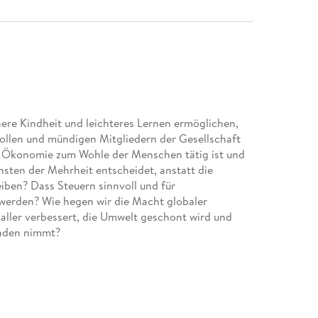
ere Kindheit und leichteres Lernen ermöglichen,
vollen und mündigen Mitgliedern der Gesellschaft
e Ökonomie zum Wohle der Menschen tätig ist und
nsten der Mehrheit entscheidet, anstatt die
ben? Dass Steuern sinnvoll und für
werden? Wie hegen wir die Macht globaler
aller verbessert, die Umwelt geschont wird und
haden nimmt?
dener Fachgebiete genau diese Fragen, die uns alle
t bei theoretischen Überlegungen, sondern machen
iter und setzen ihre Ideen in die Tat um - mit
 transparente Medien vorgestellt; es werden