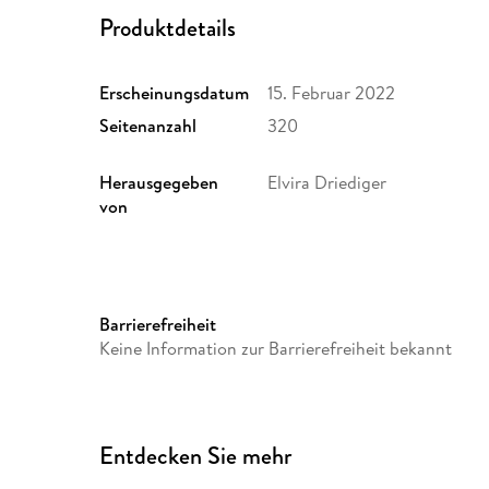
Produktdetails
Erscheinungsdatum
15. Februar 2022
Seitenanzahl
320
Herausgegeben
Elvira Driediger
von
Nachwort
Frank Lustig
Produktart
kartoniert
Barrierefreiheit
Keine Information zur Barrierefreiheit bekannt
Größe (L/B/H)
211/133/22 mm
Herstelleradresse
Driediger, Dahlienweg 13, 4
verlag@driediger.de
Entdecken Sie mehr